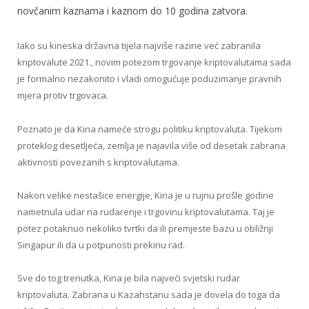
novčanim kaznama i kaznom do 10 godina zatvora.
Iako su kineska državna tijela najviše razine već zabranila
kriptovalute 2021., novim potezom trgovanje kriptovalutama sada
je formalno nezakonito i vladi omogućuje poduzimanje pravnih
mjera protiv trgovaca.
Poznato je da Kina nameće strogu politiku kriptovaluta. Tijekom
proteklog desetljeća, zemlja je najavila više od desetak zabrana
aktivnosti povezanih s kriptovalutama.
Nakon velike nestašice energije, Kina je u rujnu prošle godine
nametnula udar na rudarenje i trgovinu kriptovalutama. Taj je
potez potaknuo nekoliko tvrtki da ili premjeste bazu u obližnji
Singapur ili da u potpunosti prekinu rad.
Sve do tog trenutka, Kina je bila najveći svjetski rudar
kriptovaluta. Zabrana u Kazahstanu sada je dovela do toga da