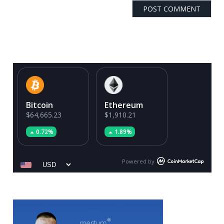
Bitcoin
Ethereum
$64,665.23
$1,910.21
0.72%
1.89%
Powered by