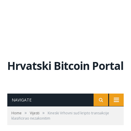
Hrvatski Bitcoin Portal
NAVIGATE
»
»
Home
Vijesti
Kineski Vrhovni sud kripto transakcije
klasificirao nezakonitim