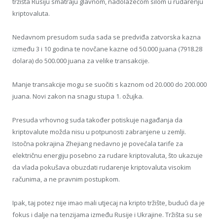
tržišta Rusiju smatraju glavnom, nadolazećom silom u rudarenju
kriptovaluta.
Nedavnom presudom suda sada se predviđa zatvorska kazna
između 3 i 10 godina te novčane kazne od 50.000 juana (7918.28
dolara) do 500.000 juana za velike transakcije.
Manje transakcije mogu se suočiti s kaznom od 20.000 do 200.000
juana. Novi zakon na snagu stupa 1. ožujka.
Presuda vrhovnog suda također potiskuje nagađanja da
kriptovalute možda nisu u potpunosti zabranjene u zemlji.
Istočna pokrajina Zhejiang nedavno je povećala tarife za
električnu energiju posebno za rudare kriptovaluta, što ukazuje
da vlada pokušava obuzdati rudarenje kriptovaluta visokim
računima, a ne pravnim postupkom.
Ipak, taj potez nije imao mali utjecaj na kripto tržište, budući da je
fokus i dalje na tenzijama između Rusije i Ukrajine. Tržišta su se