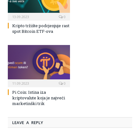
13.09.2023
0
Kripto tržište podcjenjuje rast
spot Bitcoin ETF-ova
11.09.2023
0
Pi Coin: Istina iza
kriptovalute koja je najveći
marketinški trik
LEAVE A REPLY