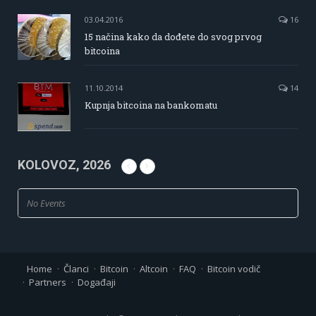
03.04.2016
16
15 načina kako da dođete do svog prvog
bitcoina
11.10.2014
14
Kupnja bitcoina na bankomatu
KOLOVOZ, 2026
No Events
Home
Članci
Bitcoin
Altcoin
FAQ
Bitcoin vodič
Partners
Događaji