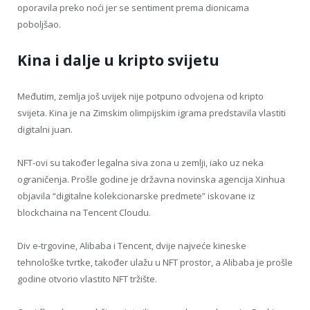
oporavila preko noći jer se sentiment prema dionicama
poboljšao.
Kina i dalje u kripto svijetu
Međutim, zemlja još uvijek nije potpuno odvojena od kripto
svijeta. Kina je na Zimskim olimpijskim igrama predstavila vlastiti
digitalni juan.
NFT-ovi su također legalna siva zona u zemlji, iako uz neka
ograničenja. Prošle godine je državna novinska agencija Xinhua
objavila “digitalne kolekcionarske predmete” iskovane iz
blockchaina na Tencent Cloudu.
Div e-trgovine, Alibaba i Tencent, dvije najveće kineske
tehnološke tvrtke, također ulažu u NFT prostor, a Alibaba je prošle
godine otvorio vlastito NFT tržište.