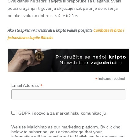
Ovaj članak ne sadrži savjete ili preporuke za ulaganja. Svaki
potez ulaganja i trgovanja uključuje rizik pa prije donošenja
odluke svakako dobro istražite tržište.
Ako ste spremni investirati u kripto valute posjetite
Coinbase te brzo i
jednostavno kupite Bitcoin.
*
indicates required
*
Email Address
GDPR i dozvola za marketinšku komunikaciju
We use Mailchimp as our marketing platform. By clicking
below to subscribe, you acknowledge that your
information will be transferred to Mailchimp for processing.