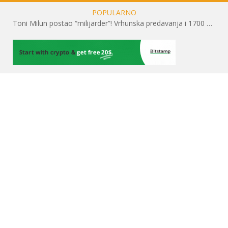
POPULARNO
Toni Milun postao “milijarder”! Vrhunska predavanja i 1700 posjetitelja obilježili su mjesec financijske pismenosti