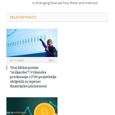
is changing how we live, think and interact.
RELATED POSTS
03.10.2023
0
Toni Milun postao
“milijarder”! Vrhunska
predavanja i 1700 posjetitelja
obilježili su mjesec
financijske pismenosti