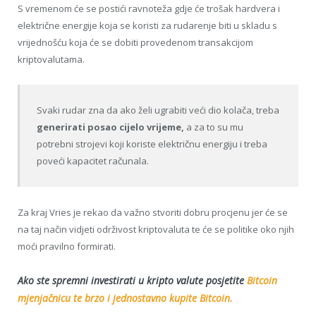
S vremenom će se postići ravnoteža gdje će trošak hardvera i
električne energije koja se koristi za rudarenje biti u skladu s
vrijednošću koja će se dobiti provedenom transakcijom
kriptovalutama.
Svaki rudar zna da ako želi ugrabiti veći dio kolača, treba
generirati posao cijelo vrijeme,
a za to su mu
potrebni strojevi koji koriste električnu energiju i treba
poveći kapacitet računala.
Za kraj Vries je rekao da važno stvoriti dobru procjenu jer će se
na taj način vidjeti održivost kriptovaluta te će se politike oko njih
moći pravilno formirati.
Ako ste spremni investirati u kripto valute posjetite
Bitcoin
mjenjačnicu te brzo i jednostavno kupite Bitcoin.