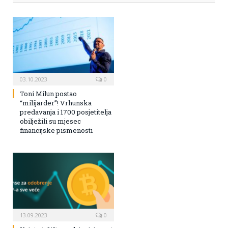
03.10.2023
0
Toni Milun postao
“milijarder”! Vrhunska
predavanja i 1700 posjetitelja
obilježili su mjesec
financijske pismenosti
13.09.2023
0