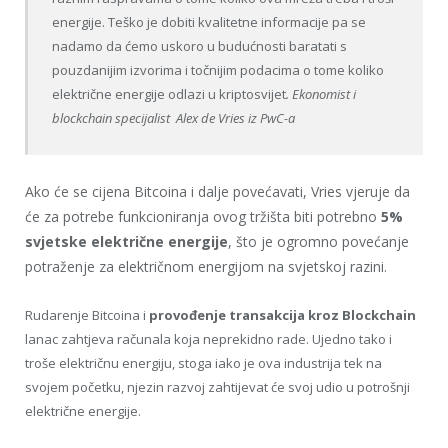
energije. Teško je dobiti kvalitetne informacije pa se
nadamo da ćemo uskoro u budućnosti baratati s
pouzdanijim izvorima i točnijim podacima o tome koliko
električne energije odlazi u kriptosvijet
. Ekonomist i
blockchain specijalist
Alex de Vries iz PwC-a
Ako će se cijena Bitcoina i dalje povećavati, Vries vjeruje da
će za potrebe funkcioniranja ovog tržišta biti potrebno
5%
svjetske električne energije
, što je ogromno povećanje
potraženje za električnom energijom na svjetskoj razini.
Rudarenje Bitcoina i
provođenje transakcija kroz Blockchain
lanac zahtjeva računala koja neprekidno rade. Ujedno tako i
troše električnu energiju, stoga iako je ova industrija tek na
svojem početku, njezin razvoj zahtijevat će svoj udio u potrošnji
električne energije.