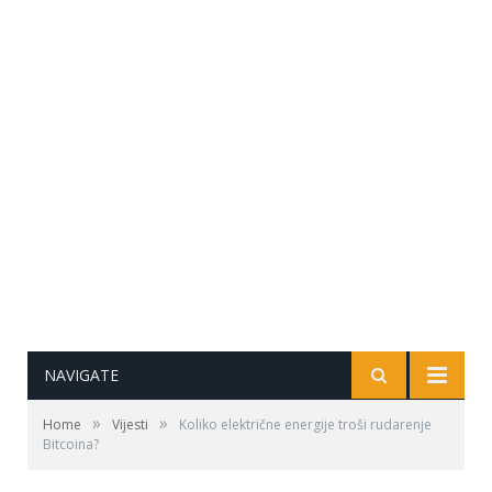
NAVIGATE
»
»
Home
Vijesti
Koliko električne energije troši rudarenje
Bitcoina?