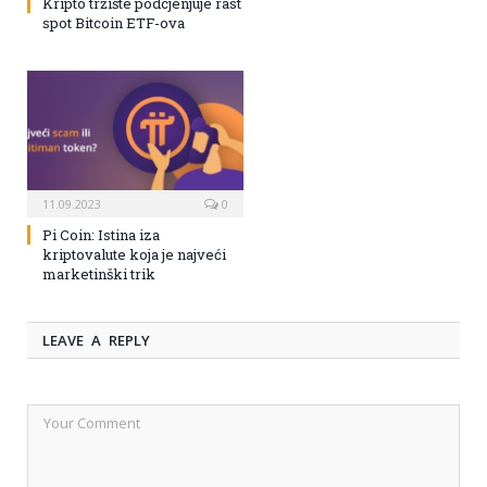
Kripto tržište podcjenjuje rast
spot Bitcoin ETF-ova
11.09.2023
0
Pi Coin: Istina iza
kriptovalute koja je najveći
marketinški trik
LEAVE A REPLY