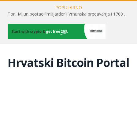
POPULARNO
Toni Milun postao “milijarder”! Vrhunska predavanja i 1700 posjetitelja obilježili su mjesec financijske pismenosti
Hrvatski Bitcoin Portal