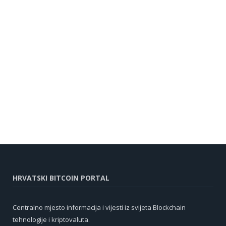
HRVATSKI BITCOIN PORTAL
Centralno mjesto informacija i vijesti iz svijeta Blockchain
tehnologije i kriptovaluta.