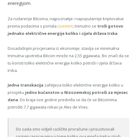
eneregijom.
Za rudarenje Bitcoina, najpoznatije i napopularnije kriptovalue
prema podacima s portala
Livemint
, trenutno se
troši gotovo
jednako električne energije koliko i cijela država Irska
.
Dosadašnjim procjenama iz ekonomije, stavlja se minimalna
trenutna upotreba Bitcoin mreže na 2,55 gigawata, što znači da se
tu koristi toliko električne energije koliko potroši i cijela država
Irska.
Jedna transkacija
zahtijeva toliko električne energije koliko u
prosjeku
jedno kućanstvo u Nizozemskoj potroši za mjesec
dana
. Do kraja ove godine predviđa se da će se Bitcoinima
potrošiti 7,7 gigawata rekao je Alex de Vries.
Do sada smo vidjeli različite proračune i prisustvovali
raznim raspravama o tome koliko ova mreža treba i troši