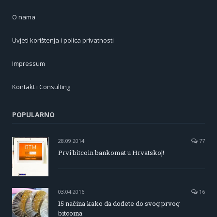
O nama
Uvjeti korištenja i polica privatnosti
Impressum
Kontakt i Consulting
POPULARNO
28.09.2014
77
Prvi bitcoin bankomat u Hrvatskoj!
03.04.2016
16
15 načina kako da dođete do svog prvog
bitcoina