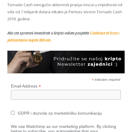
Tornado Cash omogućio aktivnosti pranja novca u vrijednosti od
više od 7 milijardi dolara otkako je Pertsev stvorio Tornado Cash
2019. godine.
Ako ste spremni investirati u kripto valute posjetite
Coinbase te brzo i
jednostavno kupite Bitcoin.
*
indicates required
*
Email Address
GDPR i dozvola za marketinšku komunikaciju
We use Mailchimp as our marketing platform. By clicking
below to subscribe, you acknowledge that your