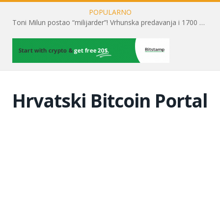
POPULARNO
Toni Milun postao “milijarder”! Vrhunska predavanja i 1700 posjetitelja obilježili su mjesec financijske pismenosti
Hrvatski Bitcoin Portal