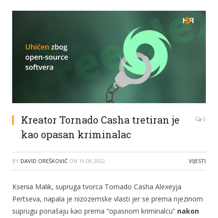
Kreator Tornado Casha tretiran je
0
kao opasan kriminalac
BY
DAVID OREŠKOVIĆ
ON
19.08.2022
VIJESTI
Ksenia Malik, supruga tvorca Tornado Casha Alexeyja
Pertseva, napala je nizozemske vlasti jer se prema njezinom
suprugu ponašaju kao prema “opasnom kriminalcu”
nakon