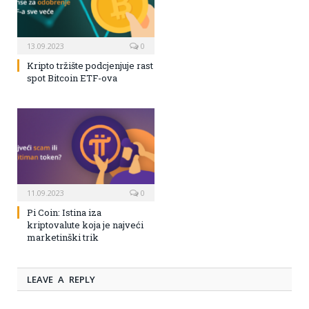
13.09.2023
0
Kripto tržište podcjenjuje rast
spot Bitcoin ETF-ova
11.09.2023
0
Pi Coin: Istina iza
kriptovalute koja je najveći
marketinški trik
LEAVE A REPLY