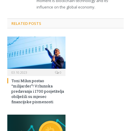
moment is blockchain technology and its'
influence on the global economy.
RELATED POSTS
03.10.2023
0
Toni Milun postao
“milijarder”! Vrhunska
predavanja i 1700 posjetitelja
obilježili su mjesec
financijske pismenosti