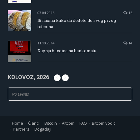
03.04.2016
16
15 načina kako da dođete do svog prvog
bitcoina
11.10.2014
14
Kupnja bitcoina na bankomatu
KOLOVOZ, 2026
No Events
Home
Članci
Bitcoin
Altcoin
FAQ
Bitcoin vodič
Partners
Događaji