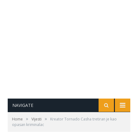
NAVIGATE
»
»
Home
Vijesti
Kreator Tornado Casha tretiran je kao
opasan kriminalac