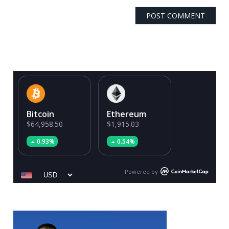
Bitcoin
Ethereum
$64,958.50
$1,915.03
0.93%
0.54%
Powered by