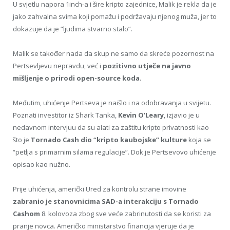
U svjetlu napora 1inch-a i šire kripto zajednice, Malik je rekla da je
jako zahvalna svima koji pomažu i podržavaju njenog muža, jer to
dokazuje da je “ljudima stvarno stalo”.
Malik se također nada da skup ne samo da skreće pozornost na
Pertsevljevu nepravdu, već i
pozitivno utječe na javno
mišljenje o prirodi open-source koda
.
Međutim, uhićenje Pertseva je naišlo i na odobravanja u svijetu.
Poznati investitor iz Shark Tanka,
Kevin O’Leary
, izjavio je u
nedavnom intervjuu da su alati za zaštitu kripto privatnosti kao
što je
Tornado Cash dio “kripto kaubojske” kulture
koja se
“petlja s primarnim silama regulacije”. Dok je Pertsevovo uhićenje
opisao kao nužno.
Prije uhićenja, američki Ured za kontrolu strane imovine
zabranio je stanovnicima SAD-a interakciju s Tornado
Cashom
8. kolovoza zbog sve veće zabrinutosti da se koristi za
pranje novca. Američko ministarstvo financija vjeruje da je