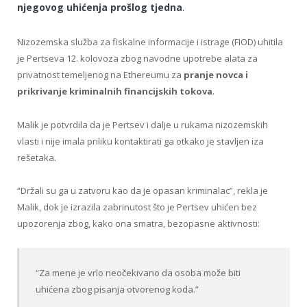
njegovog uhićenja prošlog tjedna
.
Nizozemska služba za fiskalne informacije i istrage (FIOD) uhitila
je Pertseva 12. kolovoza zbog navodne upotrebe alata za
privatnost temeljenog na Ethereumu za
pranje novca i
prikrivanje kriminalnih financijskih tokova
.
Malik je potvrdila da je Pertsev i dalje u rukama nizozemskih
vlasti i nije imala priliku kontaktirati ga otkako je stavljen iza
rešetaka.
“Držali su ga u zatvoru kao da je opasan kriminalac”, rekla je
Malik, dok je izrazila zabrinutost što je Pertsev uhićen bez
upozorenja zbog, kako ona smatra, bezopasne aktivnosti:
“Za mene je vrlo neočekivano da osoba može biti
uhićena zbog pisanja otvorenog koda.”