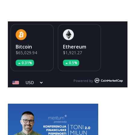
Bitcoin
Ethereum
$65,029.94
$1,921.27
0.31%
0.5%
Powered by