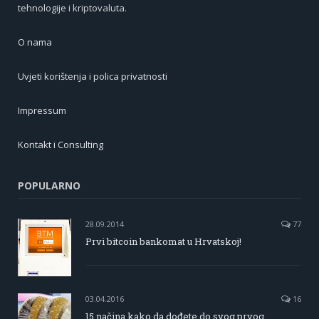
tehnologije i kriptovaluta.
O nama
Uvjeti korištenja i polica privatnosti
Impressum
Kontakt i Consulting
POPULARNO
28.09.2014
77
Prvi bitcoin bankomat u Hrvatskoj!
03.04.2016
16
15 načina kako da dođete do svog prvog