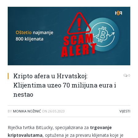
Kripto afera u Hrvatskoj:
0
Klijentima uzeo 70 milijuna eura i
nestao
BY
MONIKA NOŽINIĆ
ON
26.05.2023
VIJESTI
Riječka tvrtka BitLucky, specijalizirana za
trgovanje
kriptovalutama
, optužena je za prevaru klijenata koje je