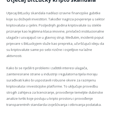
Utjecaj BitLucky skandala nadilazi izravne financijske gubitke
koje su doživjeli investitori. Također nagriza povjerenje u sektor
kriptovaluta u cjelini. Posljednjih godina kriptovalute su stekle
priznanje kao legitimna klasa imovine, privlačeći institucionalne
ulagače i usvajajući se u glavnoj struji. Međutim, incidenti poput
prijevare s BitLuckyjem služe kao prepreka, učvršćujući ideju da
su kriptovalute same po sebi rizične i osjetljive na lažne
aktivnosti.
Kako bi se riješili ti problemi i zaštitili interesi ulagača,
zainteresirane strane u industriji i regulatorna tijela moraju
surađivati ​​kako bi uspostavili robusne okvire za razmjenu
kriptovaluta i investicijske platforme. To uključuje provedbu
strogih zahtjeva za licenciranje, provođenje temeljite dubinske
analize tvrtki koje posluju u kripto prostoru i provođenje
transparentnih standarda izvješćivanja i otkrivanja podataka.