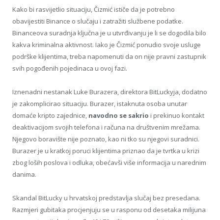
Kako bi rasvijetlio situaciju, Čizmić ističe da je potrebno
obavijestiti Binance o slučaju i zatražiti službene podatke.
Binanceova suradnja ključna je u utvrđivanju je li se dogodila bilo
kakva kriminalna aktivnost. Iako je Čizmić ponudio svoje usluge
podrške klijentima, treba napomenuti da on nije pravni zastupnik
svih pogođenih pojedinaca u ovoj fazi.
Iznenadni nestanak Luke Burazera, direktora BitLuckyja, dodatno
je zakomplicirao situaciju. Burazer, istaknuta osoba unutar
domaće kripto zajednice,
navodno se sakrio
i prekinuo kontakt
deaktivacijom svojih telefona i računa na društvenim mrežama.
Njegovo boravište nije poznato, kao ni tko su njegovi suradnici.
Burazer je u kratkoj poruci klijentima priznao da je tvrtka u krizi
zbog loših poslova i odluka, obećavši više informacija u narednim
danima.
Skandal BitLucky u hrvatskoj predstavlja slučaj bez presedana.
Razmjeri gubitaka procjenjuju se u rasponu od desetaka milijuna