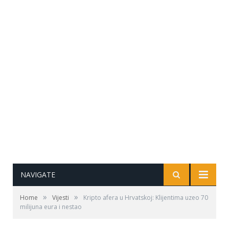
NAVIGATE
»
»
Home
Vijesti
Kripto afera u Hrvatskoj: Klijentima uzeo 70
milijuna eura i nestao