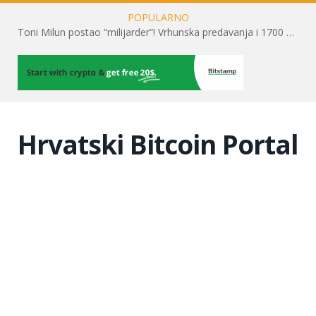
POPULARNO
Toni Milun postao “milijarder”! Vrhunska predavanja i 1700 posjetitelja obilježili su mjesec financijske pismenosti
Hrvatski Bitcoin Portal