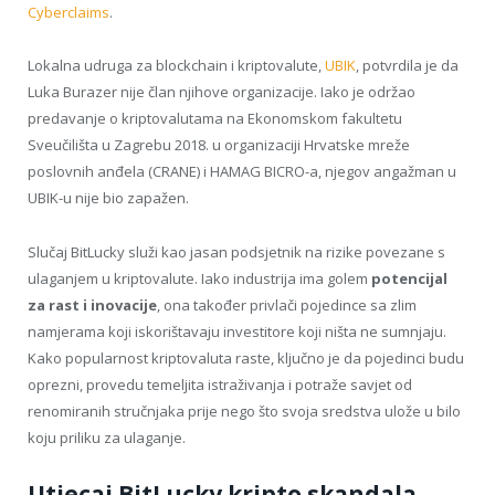
Cyberclaims
.
Lokalna udruga za blockchain i kriptovalute,
UBIK
, potvrdila je da
Luka Burazer nije član njihove organizacije. Iako je održao
predavanje o kriptovalutama na Ekonomskom fakultetu
Sveučilišta u Zagrebu 2018. u organizaciji Hrvatske mreže
poslovnih anđela (CRANE) i HAMAG BICRO-a, njegov angažman u
UBIK-u nije bio zapažen.
Slučaj BitLucky služi kao jasan podsjetnik na rizike povezane s
ulaganjem u kriptovalute. Iako industrija ima golem
potencijal
za rast i inovacije
, ona također privlači pojedince sa zlim
namjerama koji iskorištavaju investitore koji ništa ne sumnjaju.
Kako popularnost kriptovaluta raste, ključno je da pojedinci budu
oprezni, provedu temeljita istraživanja i potraže savjet od
renomiranih stručnjaka prije nego što svoja sredstva ulože u bilo
koju priliku za ulaganje.
Utjecaj BitLucky kripto skandala