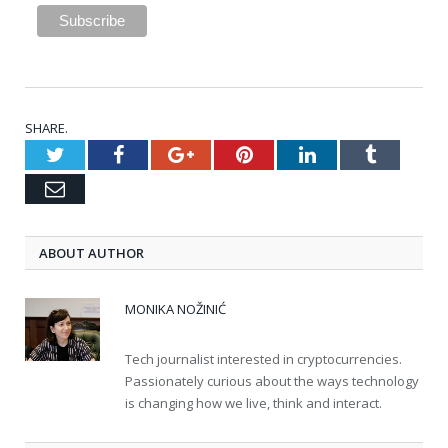
SHARE.
Twitter
Facebook
Google+
Pinterest
LinkedIn
Tumblr
Email
ABOUT AUTHOR
MONIKA NOŽINIĆ
Tech journalist interested in cryptocurrencies.
Passionately curious about the ways technology
is changing how we live, think and interact.