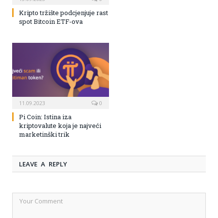
Kripto tržište podcjenjuje rast
spot Bitcoin ETF-ova
11.09.2023
0
Pi Coin: Istina iza
kriptovalute koja je najveći
marketinški trik
LEAVE A REPLY