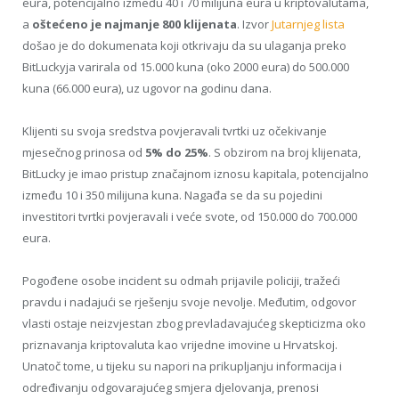
eura, potencijalno između 40 i 70 milijuna eura u kriptovalutama,
a
oštećeno je najmanje 800 klijenata
. Izvor
Jutarnjeg lista
došao je do dokumenata koji otkrivaju da su ulaganja preko
BitLuckyja varirala od 15.000 kuna (oko 2000 eura) do 500.000
kuna (66.000 eura), uz ugovor na godinu dana.
Klijenti su svoja sredstva povjeravali tvrtki uz očekivanje
mjesečnog prinosa od
5% do 25%
. S obzirom na broj klijenata,
BitLucky je imao pristup značajnom iznosu kapitala, potencijalno
između 10 i 350 milijuna kuna. Nagađa se da su pojedini
investitori tvrtki povjeravali i veće svote, od 150.000 do 700.000
eura.
Pogođene osobe incident su odmah prijavile policiji, tražeći
pravdu i nadajući se rješenju svoje nevolje. Međutim, odgovor
vlasti ostaje neizvjestan zbog prevladavajućeg skepticizma oko
priznavanja kriptovaluta kao vrijedne imovine u Hrvatskoj.
Unatoč tome, u tijeku su napori na prikupljanju informacija i
određivanju odgovarajućeg smjera djelovanja, prenosi