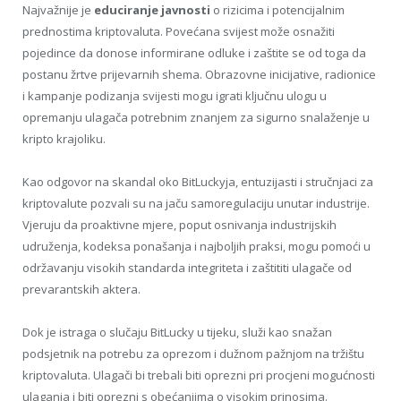
Najvažnije je
educiranje javnosti
o rizicima i potencijalnim
prednostima kriptovaluta. Povećana svijest može osnažiti
pojedince da donose informirane odluke i zaštite se od toga da
postanu žrtve prijevarnih shema. Obrazovne inicijative, radionice
i kampanje podizanja svijesti mogu igrati ključnu ulogu u
opremanju ulagača potrebnim znanjem za sigurno snalaženje u
kripto krajoliku.
Kao odgovor na skandal oko BitLuckyja, entuzijasti i stručnjaci za
kriptovalute pozvali su na jaču samoregulaciju unutar industrije.
Vjeruju da proaktivne mjere, poput osnivanja industrijskih
udruženja, kodeksa ponašanja i najboljih praksi, mogu pomoći u
održavanju visokih standarda integriteta i zaštititi ulagače od
prevarantskih aktera.
Dok je istraga o slučaju BitLucky u tijeku, služi kao snažan
podsjetnik na potrebu za oprezom i dužnom pažnjom na tržištu
kriptovaluta. Ulagači bi trebali biti oprezni pri procjeni mogućnosti
ulaganja i biti oprezni s obećanjima o visokim prinosima.