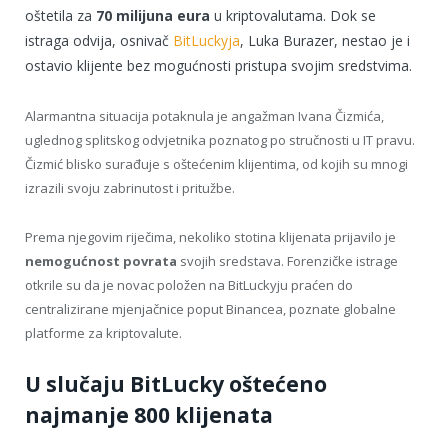
oštetila za
70 milijuna eura
u kriptovalutama. Dok se
istraga odvija, osnivač
BitLuckyja
, Luka Burazer, nestao je i
ostavio klijente bez mogućnosti pristupa svojim sredstvima.
Alarmantna situacija potaknula je angažman Ivana Čizmića,
uglednog splitskog odvjetnika poznatog po stručnosti u IT pravu.
Čizmić blisko surađuje s oštećenim klijentima, od kojih su mnogi
izrazili svoju zabrinutost i pritužbe.
Prema njegovim riječima, nekoliko stotina klijenata prijavilo je
nemogućnost povrata
svojih sredstava. Forenzičke istrage
otkrile su da je novac položen na BitLuckyju praćen do
centralizirane mjenjačnice poput Binancea, poznate globalne
platforme za kriptovalute.
U slučaju BitLucky oštećeno
najmanje 800 klijenata