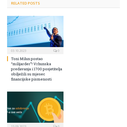
RELATED POSTS
03.10.2023
0
Toni Milun postao
“milijarder”! Vrhunska
predavanja i 1700 posjetitelja
obilježili su mjesec
financijske pismenosti
13.09.2023
0