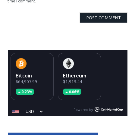
time I comment.
Bitcoin
Ethereum
$64,907.99
$1,913.44
0.23%
0.06%
Powered by