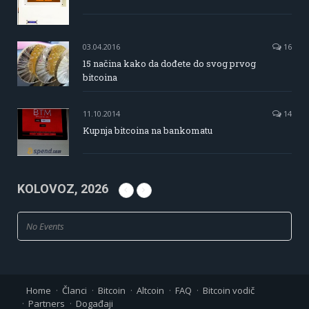
03.04.2016
16
15 načina kako da dođete do svog prvog
bitcoina
11.10.2014
14
Kupnja bitcoina na bankomatu
KOLOVOZ, 2026
No Events
Home
Članci
Bitcoin
Altcoin
FAQ
Bitcoin vodič
Partners
Događaji