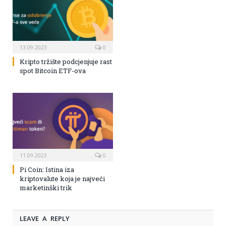
13.09.2023
0
Kripto tržište podcjenjuje rast
spot Bitcoin ETF-ova
11.09.2023
0
Pi Coin: Istina iza
kriptovalute koja je najveći
marketinški trik
LEAVE A REPLY