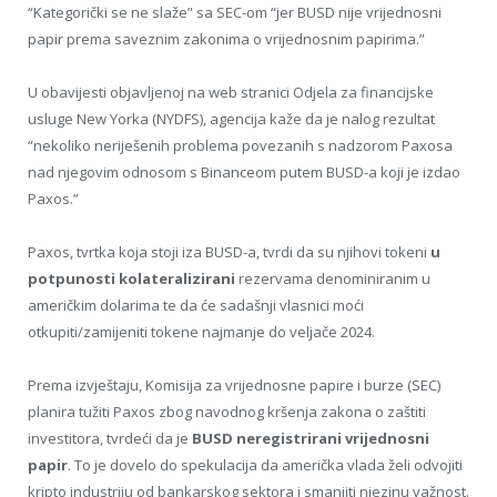
“Kategorički se ne slaže” sa SEC-om “jer BUSD nije vrijednosni
papir prema saveznim zakonima o vrijednosnim papirima.”
U obavijesti objavljenoj na web stranici Odjela za financijske
usluge New Yorka (NYDFS), agencija kaže da je nalog rezultat
“nekoliko neriješenih problema povezanih s nadzorom Paxosa
nad njegovim odnosom s Binanceom putem BUSD-a koji je izdao
Paxos.”
Paxos, tvrtka koja stoji iza BUSD-a, tvrdi da su njihovi tokeni
u
potpunosti kolateralizirani
rezervama denominiranim u
američkim dolarima te da će sadašnji vlasnici moći
otkupiti/zamijeniti tokene najmanje do veljače 2024.
Prema izvještaju, Komisija za vrijednosne papire i burze (SEC)
planira tužiti Paxos zbog navodnog kršenja zakona o zaštiti
investitora, tvrdeći da je
BUSD neregistrirani vrijednosni
papir
. To je dovelo do spekulacija da američka vlada želi odvojiti
kripto industriju od bankarskog sektora i smanjiti njezinu važnost.