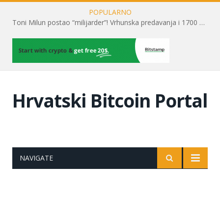
POPULARNO
Toni Milun postao “milijarder”! Vrhunska predavanja i 1700 posjetitelja obilježili su mjesec financijske pismenosti
Hrvatski Bitcoin Portal
NAVIGATE