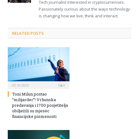
Tech journalist interested in cryptocurrencies.
Passionately curious about the ways technology
is changing how we live, think and interact.
RELATED POSTS
03.10.2023
0
Toni Milun postao
“milijarder”! Vrhunska
predavanja i 1700 posjetitelja
obilježili su mjesec
financijske pismenosti