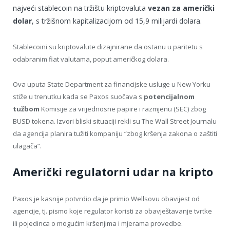
najveći stablecoin na tržištu kriptovaluta
vezan za američki
dolar
, s tržišnom kapitalizacijom od 15,9 milijardi dolara.
Stablecoini su kriptovalute dizajnirane da ostanu u paritetu s
odabranim fiat valutama, poput američkog dolara.
Ova uputa State Department za financijske usluge u New Yorku
stiže u trenutku kada se Paxos suočava s
potencijalnom
tužbom
Komisije za vrijednosne papire i razmjenu (SEC) zbog
BUSD tokena. Izvori bliski situaciji rekli su The Wall Street Journalu
da agencija planira tužiti kompaniju “zbog kršenja zakona o zaštiti
ulagača”.
Američki regulatorni udar na kripto
Paxos je kasnije potvrdio da je primio Wellsovu obavijest od
agencije, tj. pismo koje regulator koristi za obavještavanje tvrtke
ili pojedinca o mogućim kršenjima i mjerama provedbe.