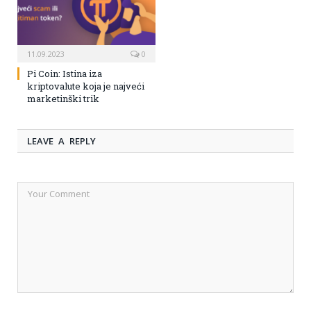
11.09.2023
0
Pi Coin: Istina iza
kriptovalute koja je najveći
marketinški trik
LEAVE A REPLY