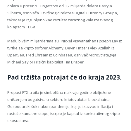
dolara u prosincu. Bogatstvo od 3,2 milijarde dolara Barryja
Silberta, osnivača i izvršnog direktora Digital Currency Groupa,
također je izgubljeno kao rezultat zaraznog vala izazvanog
kolapsom FTX-a.
Među bivšim milijarderima su i Nickel Viswanathan i Joseph Lay iz
tvrtke za kripto softver Alchemy, Devin Finzer i Alex Atallah iz
OpenSea, Fred Ehrsam iz Coinbasea, osnivač MicroStrategyja
Michael Saylor i rizični kapitalist Tim Draper.
Pad tržišta potrajat će do kraja 2023.
Propast FTX-a bila je simbolična na kraju godine obilježene
uništenjem bogatstva u sektoru kriptovaluta i blockchaina.
Gospodarski šok nakon pandemije, koji je izazvao inflaciju i
rastuće kamatne stope, iscrpio je kapital iz spekulativnog kripto
ekosustava.