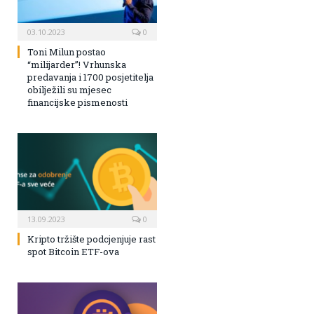
03.10.2023
0
Toni Milun postao
“milijarder”! Vrhunska
predavanja i 1700 posjetitelja
obilježili su mjesec
financijske pismenosti
13.09.2023
0
Kripto tržište podcjenjuje rast
spot Bitcoin ETF-ova