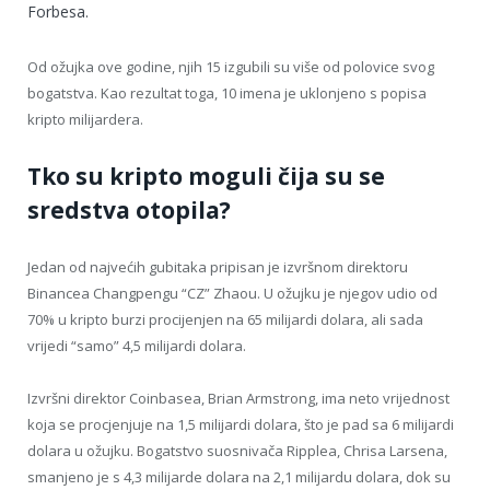
Forbesa.
Od ožujka ove godine, njih 15 izgubili su više od polovice svog
bogatstva. Kao rezultat toga, 10 imena je uklonjeno s popisa
kripto milijardera.
Tko su kripto moguli čija su se
sredstva otopila?
Jedan od najvećih gubitaka pripisan je izvršnom direktoru
Binancea Changpengu “CZ” Zhaou. U ožujku je njegov udio od
70% u kripto burzi procijenjen na 65 milijardi dolara, ali sada
vrijedi “samo” 4,5 milijardi dolara.
Izvršni direktor Coinbasea, Brian Armstrong, ima neto vrijednost
koja se procjenjuje na 1,5 milijardi dolara, što je pad sa 6 milijardi
dolara u ožujku. Bogatstvo suosnivača Ripplea, Chrisa Larsena,
smanjeno je s 4,3 milijarde dolara na 2,1 milijardu dolara, dok su