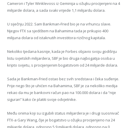
Cameron i Tyler Winklevoss iz Geminija u ožujku procijenjeni na 4
milijarde dolara, a sada svaki vrijede 1,1 milijardu dolara.
U siječnju 2022. Sam Bankman-Fried bio je na vrhuncu slave.
Njegov FTX sa sjedištem na Bahamima tada je prikupio 400
milijuna dolara od istaknutih investitora rizičnog kapitala.
Nekoliko tjedana kasnije, kada je Forbes objavio svoju godišnju
listu svjetskih milijardera, SBF je bio druga najbogatija osoba u
kripto svijetu, s procijenjenim bogatstvom od 24 milijarde dolara.
Sada je Bankman-Fried ostao bez svih sredstava i čeka suđenje.
Prije nego što je uhićen na Bahamima, SBF je za nekoliko medija
rekao da mu je bankovni račun pao na 100.000 dolara i da “nije
siguran” kako će platiti svoje odvjetnike.
Među onima koji su izgubili status milijardera je i drugi suosnivač
FTX-a Gary Wang, čije je bogatstvo u ožujku procijenjeno na 24
milijarde dolara, odnosno 5,9 milijardi dolara, odnosno na 0