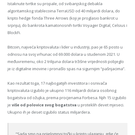
Istaknute tvrtke su propale, od svibanjskog debakla
algoritamskog stablecoina TerraUSD od 40 milijardi dolara, do
kripto hedge fonda Three Arrows (koji je proglasio bankrot u
srpnju), do bankrota kamatonosnih tvrtki Voyager Digital, Celsius i
BlockFi.
Bitcoin, najveća kriptovaluta i lider u industriji, pao je 65 posto u
odnosu na svoj vrhunac od 69.000 dolara u studenom 2021. U
međuvremenu, oko 2 trilijuna dolara tržišne vrijednosti pobjeglo
je iz digitalne imovine i pronašlo spas na sigurnijim “pašnjacima”.
Kao rezultat toga, 17 najbogatijih investitora i osnivača
kriptovaluta izgubilo je ukupno 116 milijardi dolara osobnog
bogatstva od ožujka, prema procjenama Forbesa. Njih 15 izgubilo
je
više od polovice svog bogatstva
u proteklih devet mjeseci.
Ukupno ih je deset izgubilo status milijardera.
“Sada smo na prijelomnoj točki u kripto ulaganju, gdje će