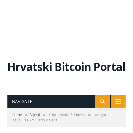
Hrvatski Bitcoin Portal
NAVIGATE
»
»
Home
Vijesti
Kripto osnivači i investitori ove godine
izgubili 116 milijardi dolara