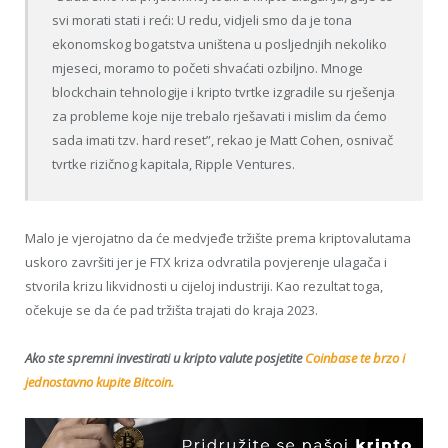
svi morati stati i reći: U redu, vidjeli smo da je tona
ekonomskog bogatstva uništena u posljednjih nekoliko
mjeseci, moramo to početi shvaćati ozbiljno. Mnoge
blockchain tehnologije i kripto tvrtke izgradile su rješenja
za probleme koje nije trebalo rješavati i mislim da ćemo
sada imati tzv. hard reset”, rekao je Matt Cohen, osnivač
tvrtke rizičnog kapitala, Ripple Ventures.
Malo je vjerojatno da će medvjeđe tržište prema kriptovalutama
uskoro završiti jer je FTX kriza odvratila povjerenje ulagača i
stvorila krizu likvidnosti u cijeloj industriji. Kao rezultat toga,
očekuje se da će pad tržišta trajati do kraja 2023.
Ako ste spremni investirati u kripto valute posjetite
Coinbase te brzo i
jednostavno kupite Bitcoin.