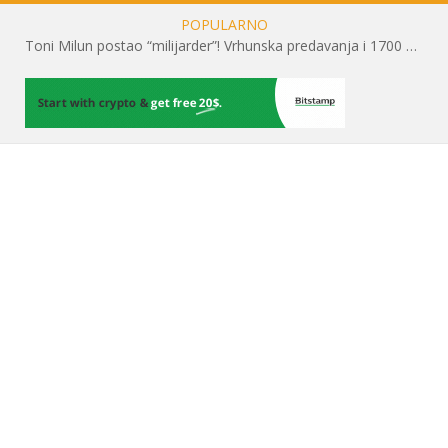
POPULARNO
Toni Milun postao “milijarder”! Vrhunska predavanja i 1700 posjetitelja obilježili su mjesec financijske pismenosti