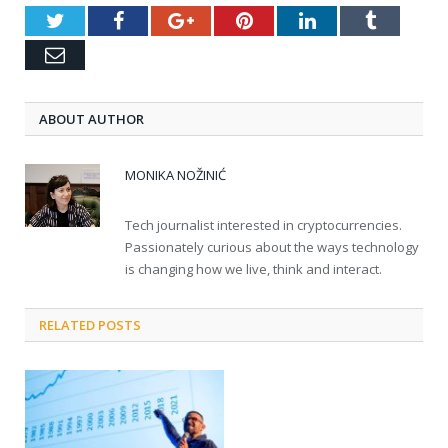
Twitter
Facebook
Google+
Pinterest
LinkedIn
Tumblr
Email
ABOUT AUTHOR
MONIKA NOŽINIĆ
Tech journalist interested in cryptocurrencies.
Passionately curious about the ways technology
is changing how we live, think and interact.
RELATED POSTS