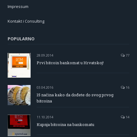
Impressum
Kontakt i Consulting
POPULARNO
28.09.2014
77
Prvi bitcoin bankomat u Hrvatskoj!
03.04.2016
16
15 načina kako da dođete do svog prvog
bitcoina
11.10.2014
14
Kupnja bitcoina na bankomatu