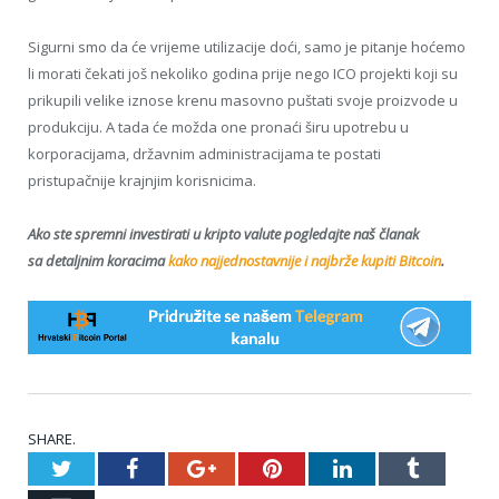
Sigurni smo da će vrijeme utilizacije doći, samo je pitanje hoćemo
li morati čekati još nekoliko godina prije nego ICO projekti koji su
prikupili velike iznose krenu masovno puštati svoje proizvode u
produkciju. A tada će možda one pronaći širu upotrebu u
korporacijama, državnim administracijama te postati
pristupačnije krajnjim korisnicima.
Ako ste spremni investirati u kripto valute pogledajte naš članak
sa detaljnim koracima
kako najjednostavnije i najbrže kupiti Bitcoin
.
SHARE.
Twitter
Facebook
Google+
Pinterest
LinkedIn
Tumblr