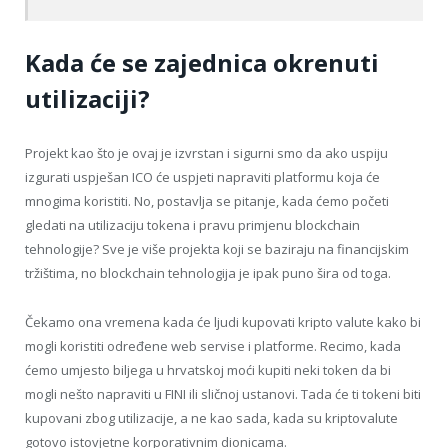
Kada će se zajednica okrenuti
utilizaciji?
Projekt kao što je ovaj je izvrstan i sigurni smo da ako uspiju
izgurati uspješan ICO će uspjeti napraviti platformu koja će
mnogima koristiti. No, postavlja se pitanje, kada ćemo početi
gledati na utilizaciju tokena i pravu primjenu blockchain
tehnologije? Sve je više projekta koji se baziraju na financijskim
tržištima, no blockchain tehnologija je ipak puno šira od toga.
Čekamo ona vremena kada će ljudi kupovati kripto valute kako bi
mogli koristiti određene web servise i platforme. Recimo, kada
ćemo umjesto biljega u hrvatskoj moći kupiti neki token da bi
mogli nešto napraviti u FINI ili sličnoj ustanovi. Tada će ti tokeni biti
kupovani zbog utilizacije, a ne kao sada, kada su kriptovalute
gotovo istovjetne korporativnim dionicama.