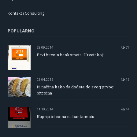
Kontakt i Consulting
POPULARNO
28.09.2014
77
Prvi bitcoin bankomat u Hrvatskoj!
03.04.2016
16
15 načina kako da dođete do svog prvog
bitcoina
11.10.2014
14
Kupnja bitcoina na bankomatu