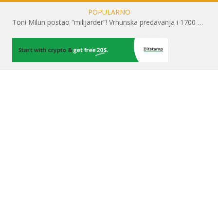
POPULARNO
Toni Milun postao “milijarder”! Vrhunska predavanja i 1700 posjetitelja obilježili su mjesec financijske pismenosti