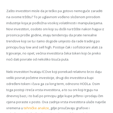
Zašto investitori misle da je teško pa gotovo nemoguće zaraditi
na ovome tržištu? To je uglavnom vođeno složenom prirodom
industrije koja je podložna visokoj volatilnosti i manipulacijama.
Novi investitori, osobito oni koji su došli na tržište nakon hajpa iz
prosinca prošle godine, imaju tendenciju da prate nerealne
trendove koji se tu i tamo dogode umjesto da rade trading po
principu buy low and sell high. Postoje čak i sofisticirani alati za
trgovanje, no opet, većina investitora čeka token koji će preko
noći dati povrate od nekoliko tisuća puta.
Neki investitori hvataju ICOve koji ponekad relativno brzo daju
veliki povrat početne investicije, drugi dio investitora kupi
određeni token i čuva ga za long term, odnosno HODLa. Osim
toga postoji i treća vrsta investitora, a to su oni koji trguju na
dnevnoj bazi, i to baš po principu gdje kupe jeftino i prodaju čim
cijena poraste x posto. Ova zadnja vrsta investitora ulaže najviše
vremena u
tehničke analize
, gdje proučavaju grafove i