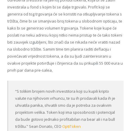
investirala u fond s kojim bi se dalje trgovalo. Profit koji se
generira od tog trgovanja će se koristiti na otkupljivanje tokena s
tržišta, čime bi se smanjivao broj tokena u slobodnom opticaju, te
kako bi se generirao volumen trgovanja. Tokene koje kupe će
poslati na neku adresu kojoj nitko nema pristup te će tako tokeni
biti zauvijek izgubljeni, što znači da se nikada neće vratiti nazad
na slobodno tržište. Samim time tim planira raditi deflaciju i
povećavati vrijednost tokena, a da su ljudi zainteresirani u
ovakve projekte potvrđuje i činjenica da su prikupili 55 000 eura u
prvih par dana pre-salea,
“S tolikim brojem novih investitora koji su kupili kripto
valute na njihovom vrhuncu, te su ih prodavali kada ih je
uhvatila panika, shvatili smo da je potreba za ovakvim
projektom velika. Token koji ima sposobnosti i potencijal
da bude gotovo jednako profitabilan na bear ali i na bull
tržištu.” Sean Donato, CEO
OptiToken