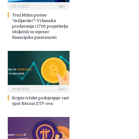
03.10.2023
0
Toni Milun postao
“milijarder”! Vrhunska
predavanja i 1700 posjetitelja
obilježili su mjesec
financijske pismenosti
13.09.2023
0
Kripto tržište podcjenjuje rast
spot Bitcoin ETF-ova