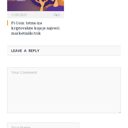
11.09.2023
0
Pi Coin: Istina iza
kriptovalute koja je najveći
marketinški trik
LEAVE A REPLY