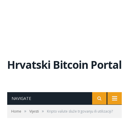
Hrvatski Bitcoin Portal
NAVIGATE
»
»
Home
Vijesti
Kripto valute služe trgovanju ili utilizaciji?