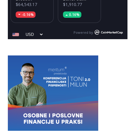
$64,543.17
$1,910.77
-0.16%
0.16%
Powered by