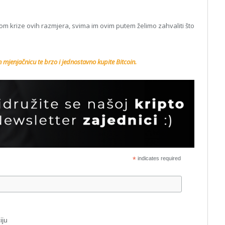
jekom krize ovih razmjera, svima im ovim putem želimo zahvaliti što
n
mjenjačnicu te brzo i jednostavno kupite Bitcoin.
*
indicates required
iju