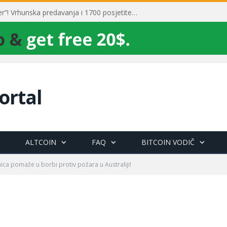
Toni Milun postao “milijarder”! Vrhunska predavanja i 1700 posjetitelja obilježili su mjesec financijske pismenosti
ortal
ALTCOIN
FAQ
BITCOIN VODIČ
ica pomaže u borbi protiv požara u Australiji!