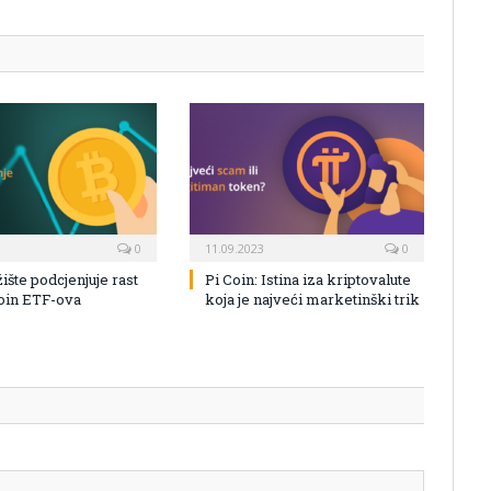
0
11.09.2023
0
žište podcjenjuje rast
Pi Coin: Istina iza kriptovalute
coin ETF-ova
koja je najveći marketinški trik