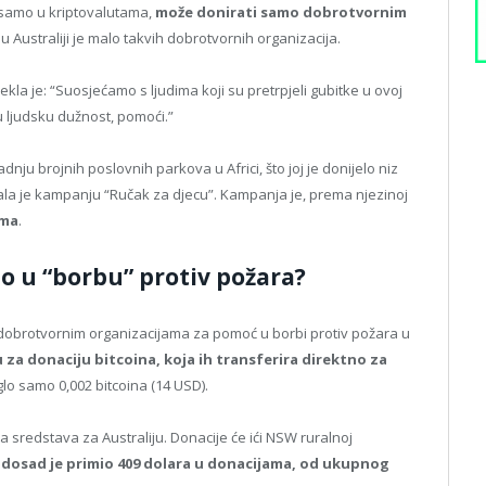
e samo u kriptovalutama,
može donirati samo dobrotvornim
a u Australiji je malo takvih dobrotvornih organizacija.
ekla je: “Suosjećamo s ljudima koji su pretrpjeli gubitke u ovoj
ašu ljudsku dužnost, pomoći.”
adnju brojnih poslovnih parkova u Africi, što joj je donijelo niz
la je kampanju “Ručak za djecu”. Kampanja je, prema njezinoj
ama
.
o u “borbu” protiv požara?
a dobrotvornim organizacijama za pomoć u borbi protiv požara u
za donaciju bitcoina, koja ih transferira direktno za
iglo samo 0,002 bitcoina (14 USD).
ja sredstava za Australiju. Donacije će ići NSW ruralnoj
i
dosad je primio 409 dolara u donacijama, od ukupnog