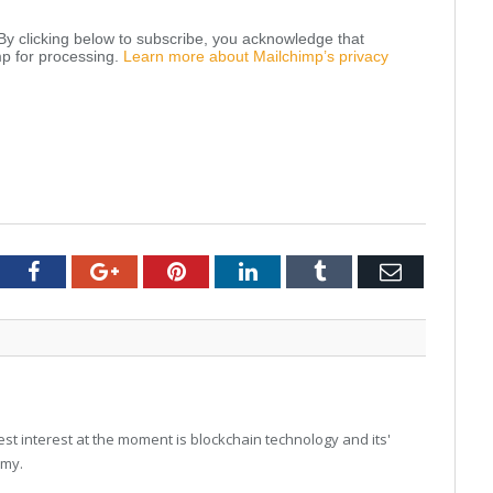
y clicking below to subscribe, you acknowledge that
mp for processing.
Learn more about Mailchimp’s privacy
tter
Facebook
Google+
Pinterest
LinkedIn
Tumblr
Email
t interest at the moment is blockchain technology and its'
omy.