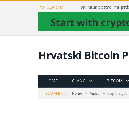
POPULARNO
Hrvatski Bitcoin P
HOME
ČLANCI
BITCOIN
»
»
YOU ARE AT:
Home
Vijesti
Kripto zajedn