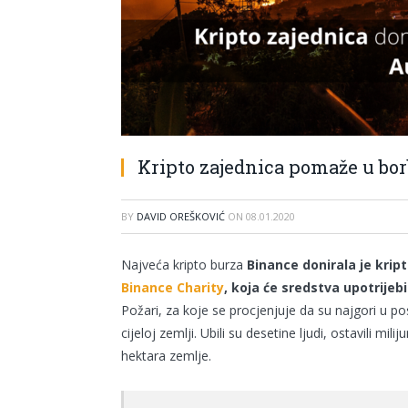
Kripto zajednica pomaže u borb
BY
DAVID OREŠKOVIĆ
ON
08.01.2020
Najveća kripto burza
Binance donirala je kript
Binance Charity
, koja će sredstva upotrijeb
Požari, za koje se procjenjuje da su najgori u po
cijeloj zemlji. Ubili su desetine ljudi, ostavili mili
hektara zemlje.