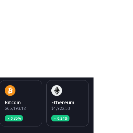
Bitcoin
Ethereum
$65,193.18
$1,922.53
0.35%
0.24%