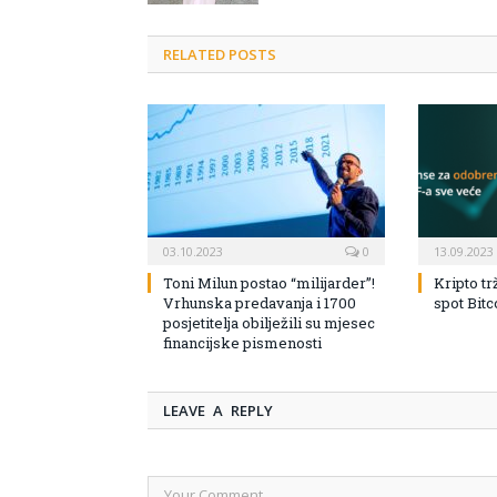
RELATED POSTS
03.10.2023
0
13.09.2023
Toni Milun postao “milijarder”!
Kripto tr
Vrhunska predavanja i 1700
spot Bit
posjetitelja obilježili su mjesec
financijske pismenosti
LEAVE A REPLY