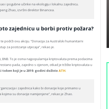
, kao i pogubne učinke na ekologiju i lokalnu zajednicu.
gpeng Zhao, izvršni direktor Binancea.
ipto zajednicu u borbi protiv požara?
 te podrži ovu akciju. “Donacija za Australski humanitarni
ristup za postizanje utjecaja”, rekao je.
ti, BNB. To je osma najpopularnija kriptovaluta prema podacima
prestano pada, zajedno s cijenom, otkad je tržište kriptovaluta u
i token koji je u 2019. godini doživio
ATH
.
organizacija i zajednica kako bi donacije koje primamo u
ka kojima su donacije namijenjene”, rekao je Zhao.