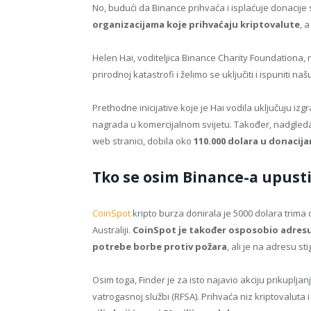
No, budući da Binance prihvaća i isplaćuje donacij
organizacijama koje prihvaćaju kriptovalute
, 
Helen Hai, voditeljica Binance Charity Foundationa, r
prirodnoj katastrofi i želimo se uključiti i ispuniti n
Prethodne inicijative koje je Hai vodila uključuju izgr
nagrada u komercijalnom svijetu. Također, nadgleda
web stranici, dobila oko
110.000 dolara u donacij
Tko se osim Binance-a upusti
CoinSpot
kripto burza donirala je 5000 dolara trim
Australiji.
CoinSpot je također osposobio adresu 
potrebe borbe protiv požara
, ali je na adresu st
Osim toga, Finder je za isto najavio akciju prikupljan
vatrogasnoj službi (RFSA). Prihvaća niz kriptovaluta 