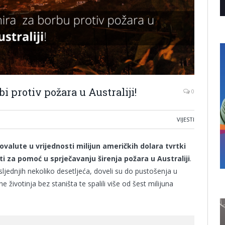
i protiv požara u Australiji!
0
VIJESTI
ovalute u vrijednosti milijun američkih dolara tvrtki
iti za pomoć u sprječavanju širenja požara u Australiji
.
sljednjih nekoliko desetljeća, doveli su do pustošenja u
june životinja bez staništa te spalili više od šest milijuna