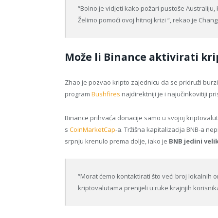
“Bolno je vidjeti kako požari pustoše Australiju
Želimo pomoći ovoj hitnoj krizi “, rekao je Chan
Može li Binance aktivirati kr
Zhao je pozvao kripto zajednicu da se pridruži burzi
program
Bushfires
najdirektniji je i najučinkovitiji p
Binance prihvaća donacije samo u svojoj kriptovalu
s
CoinMarketCap
-a. Tržišna kapitalizacija BNB-a ne
srpnju krenulo prema dolje, iako je
BNB jedini velik
“Morat ćemo kontaktirati što veći broj lokalnih 
kriptovalutama prenijeli u ruke krajnjih korisni