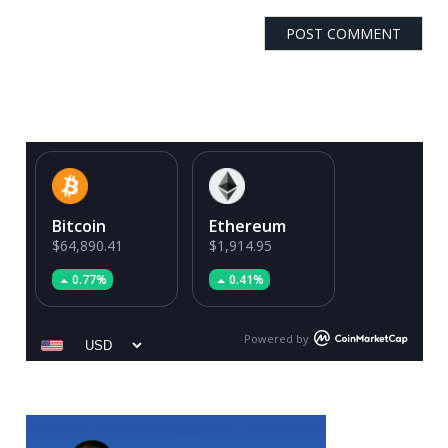
Bitcoin
Ethereum
$64,890.41
$1,914.95
0.77%
0.41%
Powered by