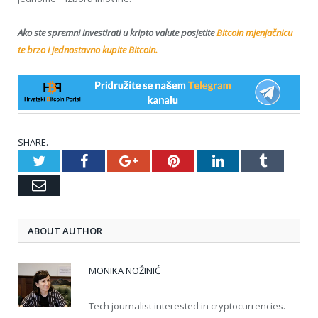
Ako ste spremni investirati u kripto valute posjetite
Bitcoin mjenjačnicu
te brzo i jednostavno kupite Bitcoin.
SHARE.
Twitter
Facebook
Google+
Pinterest
LinkedIn
Tumblr
Email
ABOUT AUTHOR
MONIKA NOŽINIĆ
Tech journalist interested in cryptocurrencies.