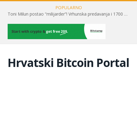
POPULARNO
Toni Milun postao “milijarder”! Vrhunska predavanja i 1700 posjetitelja obilježili su mjesec financijske pismenosti
Hrvatski Bitcoin Portal