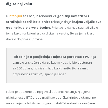
digitalnoj valuti.
U
intervjuu
za Cash, legendarni
73-godišnji investitor i
stručnjak za tržište dionica
rekao je da je
krajem veljače ove
godine kupio prve bitcoine.
Priznao je da htio saznati više o
tome kako funkcionira ova digitalna valuta, što ga je na kraju
dovelo do prve kupovine.
„
Bitcoin je u posljednja 3 mjeseca porastao 15%
, a ja
sam bio u iskušenju da ga kupim kada je bio dostupan
za 200 dolara, no nisam htio kupiti nešto što nisam u
potpunosti razumio“, izjavio je Faber.
Faber je upozorio da njegovi sljedbenici ne smiju njegovu
uključenost u BTC prepoznati kao podršku kriptovalutama, no
napominje da bi bitcoin mogao postati “standard za novčane