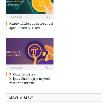
13.09.2023
0
Kripto tržište podcjenjuje rast
spot Bitcoin ETF-ova
11.09.2023
0
Pi Coin: Istina iza
kriptovalute koja je najveći
marketinški trik
LEAVE A REPLY