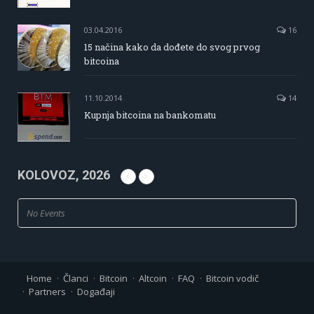
03.04.2016
16
15 načina kako da dođete do svog prvog
bitcoina
11.10.2014
14
Kupnja bitcoina na bankomatu
KOLOVOZ, 2026
No Events
Home
Članci
Bitcoin
Altcoin
FAQ
Bitcoin vodič
Partners
Događaji