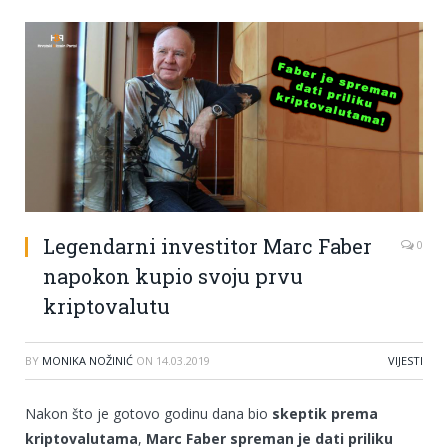
Legendarni investitor Marc Faber
0
napokon kupio svoju prvu
kriptovalutu
BY
MONIKA NOŽINIĆ
ON
14.03.2019
VIJESTI
Nakon što je gotovo godinu dana bio
skeptik prema
kriptovalutama
,
Marc Faber spreman je dati priliku