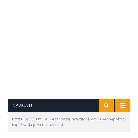
NAVIGATE
»
»
Home
Vijesti
Legendarni investitor Marc Faber napokon
kupio svoju prvu kriptovalutu