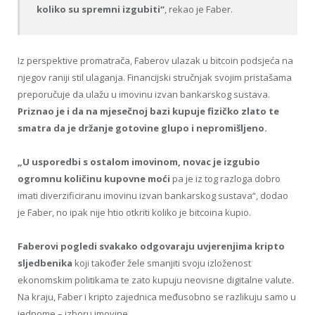
koliko su spremni izgubiti“
, rekao je Faber.
Iz perspektive promatrača, Faberov ulazak u bitcoin podsjeća na
njegov raniji stil ulaganja. Financijski stručnjak svojim pristašama
preporučuje da ulažu u imovinu izvan bankarskog sustava.
Priznao je i da na mjesečnoj bazi kupuje fizičko zlato te
smatra da je držanje gotovine glupo i nepromišljeno.
„U usporedbi s ostalom imovinom, novac je izgubio
ogromnu količinu kupovne moći
pa je iz tog razloga dobro
imati diverzificiranu imovinu izvan bankarskog sustava“, dodao
je Faber, no ipak nije htio otkriti koliko je bitcoina kupio.
Faberovi pogledi svakako odgovaraju uvjerenjima kripto
sljedbenika
koji također žele smanjiti svoju izloženost
ekonomskim politikama te zato kupuju neovisne digitalne valute.
Na kraju, Faber i kripto zajednica međusobno se razlikuju samo u
jednome – izboru imovine.