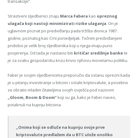
transakcije”.
Strastveni sljedbenici znaju
Marca Fabera
kao
opreznog
ulagača koji nastoji minimizirati rizike ulaganja
. On je
uglavnom poznat po predviđanju pada tržišta dionica 1987.
godine, poznatog kao Crni ponedjeljak. Točnim predviđanjem
pridobio je velik broj sljedbenika koji u njega imaju puno
povjerenja. Od tada je nastavio biti
kritičar središnje banke
te
je za svaku gospodarsku krizu krivio njihovu monetarnu politiku.
Faber je svojim sljedbenicima preporučio da ostanu oprezni kada
je u pitanju investiranje u bitcoin i ostale kriptovalute, a posebno
se obratio mladim čitateljima svojih izvješća pod nazivom
„Gloom, Boom & Doom“
koji su ga, kako je Faber naveo,
potaknuli na kupnju bitcoina.
„Onima koji se odluče na kupnju svoje prve
kriptovalute predlažem da u BTC ulože onoliko