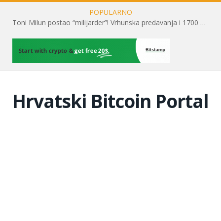
POPULARNO
Toni Milun postao “milijarder”! Vrhunska predavanja i 1700 posjetitelja obilježili su mjesec financijske pismenosti
Hrvatski Bitcoin Portal