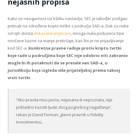
nejasnih propisa
Kako se nesigurnost na tržištu nastavlja, SEC je također podigao
pritisak na određene kripto tvrtke s područja SAD-a. Dok su neke
od njih doista
dokazane prijevare
, mnoga mala poduzeća trpe
novčane kazne za manje prekršaje, kao što je ne prijavljivanje
kod SEC-a.
Konkretne pravne radnje protiv kripto tvrtki
koje rade u područjima koje SEC nije odobrio niti zabranio
mogle bi ih potaknuti da se presele van SAD-a, u
jurisdikciju koja izgleda više prijateljskoj prema takvoj
vrsti tvrtki.
“Ako pravila nisu jasna, nepisana ili nepoznata, nije
prikladno kazniti ljude zbog pogrešnog nagađanja”,
rekao je David Forman, glavni pravnik u Fidelity
Investmentsu.