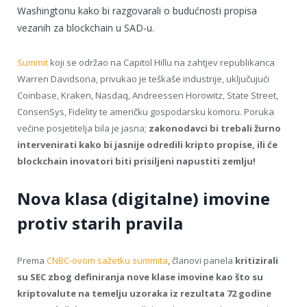
Washingtonu kako bi razgovarali o budućnosti propisa
vezanih za blockchain u SAD-u.
Summit
koji se održao na Capitol Hillu na zahtjev republikanca
Warren Davidsona, privukao je teškaše industrije, uključujući
Coinbase, Kraken, Nasdaq, Andreessen Horowitz, State Street,
ConsenSys, Fidelity te američku gospodarsku komoru. Poruka
većine posjetitelja bila je jasna;
zakonodavci bi trebali žurno
intervenirati kako bi jasnije odredili kripto propise, ili će
blockchain inovatori biti prisiljeni napustiti zemlju!
Nova klasa (digitalne) imovine
protiv starih pravila
Prema
CNBC-ovom sažetku summita
, članovi panela
kritizirali
su SEC zbog definiranja nove klase imovine kao što su
kriptovalute na temelju uzoraka iz rezultata 72 godine