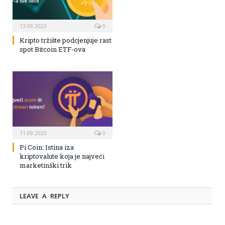
13.09.2023
0
Kripto tržište podcjenjuje rast
spot Bitcoin ETF-ova
11.09.2023
0
Pi Coin: Istina iza
kriptovalute koja je najveći
marketinški trik
LEAVE A REPLY