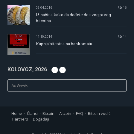
03.04.2016
16
15 načina kako da dođete do svog prvog
bitcoina
11.10.2014
14
Kupnja bitcoina na bankomatu
KOLOVOZ, 2026
No Events
Home
Članci
Bitcoin
Altcoin
FAQ
Bitcoin vodič
Partners
Događaji