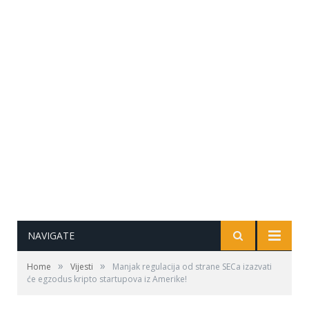
NAVIGATE
»
»
Home
Vijesti
Manjak regulacija od strane SECa izazvati
će egzodus kripto startupova iz Amerike!