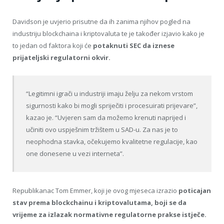
Davidson je uvjerio prisutne da ih zanima njihov pogled na
industriju blockchaina i kriptovaluta te je također izjavio kako je
to jedan od faktora koji će
potaknuti SEC da iznese
prijateljski regulatorni okvir.
“Legitimni igrači u industriji imaju želju za nekom vrstom
sigurnosti kako bi mogli spriječiti i procesuirati prijevare”,
kazao je. “Uvjeren sam da možemo krenuti naprijed i
učiniti ovo uspješnim tržištem u SAD-u. Za nas je to
neophodna stavka, očekujemo kvalitetne regulacije, kao
one donesene u vezi interneta”.
Republikanac Tom Emmer, koji je ovog mjeseca izrazio
poticajan
stav prema blockchainu i kriptovalutama, boji se da
vrijeme za izlazak normativne regulatorne prakse istječe.