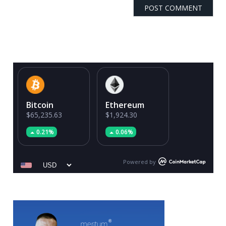
Bitcoin
Ethereum
$65,235.63
$1,924.30
0.21%
0.06%
Powered by