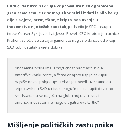
Budući da bitcoin i druge kriptovalute nisu ograničene
granicama zemlje te se mogu koristiti i izdati iz bilo kojeg
dijela svijeta, premještanje kripto-poslovanja u
inozemstvo nije težak zadatak
, podsjetio je SEC zastupnik
tvrtke ConsenSys, Joyce Lai. Jesse Powell, CEO kripto mjenjačnice
Kraken, založio se za taj argument te naglasio da sav udio koji
SAD gubi, ostatak svijeta dobiva.
“Inozemne tvrtke imaju mogućnost nadmašiti svoje
američke konkurente, a često onaj tko uspije sakupiti
najviše novca pobjeđuje”, rekao je Powell. “Ne samo da
kripto tvrtke u SAD-u nisu u mogućnosti sakupiti dovoljno
sredstava da se natječu na globalnoj razini, već i
američki investitori ne mogu ulagati u ove tvrtke”.
Mišljenje političkih zastupnika