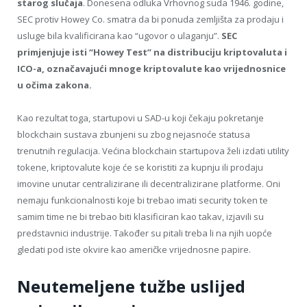
starog slučaja
. Donesena odluka Vrhovnog suda 1946. godine,
SEC protiv Howey Co. smatra da bi ponuda zemljišta za prodaju i
usluge bila kvalificirana kao “ugovor o ulaganju”.
SEC
primjenjuje isti “Howey Test” na distribuciju kriptovaluta i
ICO-a, označavajući mnoge kriptovalute kao vrijednosnice
u očima zakona.
Kao rezultat toga, startupovi u SAD-u koji čekaju pokretanje
blockchain sustava zbunjeni su zbog nejasnoće statusa
trenutnih regulacija. Većina blockchain startupova želi izdati utility
tokene, kriptovalute koje će se koristiti za kupnju ili prodaju
imovine unutar centralizirane ili decentralizirane platforme. Oni
nemaju funkcionalnosti koje bi trebao imati security token te
samim time ne bi trebao biti klasificiran kao takav, izjavili su
predstavnici industrije. Također su pitali treba li na njih uopće
gledati pod iste okvire kao američke vrijednosne papire.
Neutemeljene tužbe uslijed