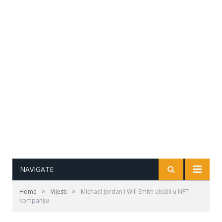
NAVIGATE
»
»
Home
Vijesti
Michael Jordan i Will Smith uložili u NFT
kompaniju