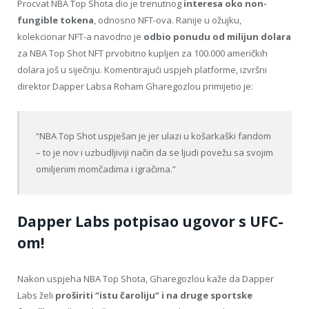
Procvat NBA Top Shota dio je trenutnog
interesa oko non-
fungible tokena
, odnosno NFT-ova. Ranije u ožujku,
kolekcionar NFT-a navodno je
odbio ponudu od milijun dolara
za NBA Top Shot NFT prvobitno kupljen za 100.000 američkih
dolara još u siječnju. Komentirajući uspjeh platforme, izvršni
direktor Dapper Labsa Roham Gharegozlou primijetio je:
“NBA Top Shot uspješan je jer ulazi u košarkaški fandom
– to je nov i uzbudljiviji način da se ljudi povežu sa svojim
omiljenim momčadima i igračima.”
Dapper Labs potpisao ugovor s UFC-
om!
Nakon uspjeha NBA Top Shota, Gharegozlou kaže da Dapper
Labs želi
proširiti “istu čaroliju” i na druge sportske