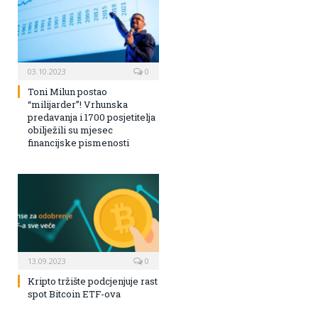
03.10.2023
0
Toni Milun postao
“milijarder”! Vrhunska
predavanja i 1700 posjetitelja
obilježili su mjesec
financijske pismenosti
13.09.2023
0
Kripto tržište podcjenjuje rast
spot Bitcoin ETF-ova