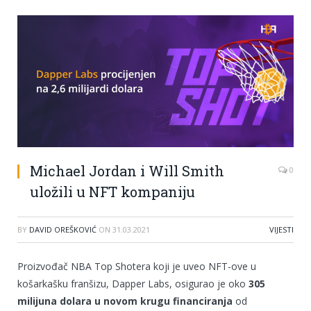
Michael Jordan i Will Smith
0
uložili u NFT kompaniju
BY
DAVID OREŠKOVIĆ
ON
31.03.2021
VIJESTI
Proizvođač NBA Top Shotera koji je uveo NFT-ove u
košarkašku franšizu, Dapper Labs, osigurao je oko
305
milijuna dolara u novom krugu financiranja
od