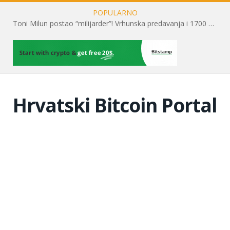
POPULARNO
Toni Milun postao “milijarder”! Vrhunska predavanja i 1700 posjetitelja obilježili su mjesec financijske pismenosti
Hrvatski Bitcoin Portal