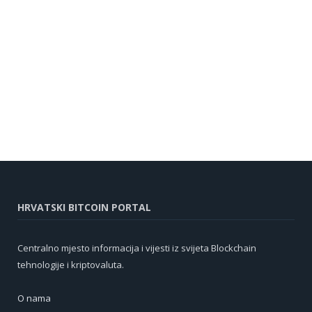
HRVATSKI BITCOIN PORTAL
Centralno mjesto informacija i vijesti iz svijeta Blockchain
tehnologije i kriptovaluta.
O nama