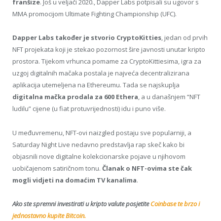
franšize
. Još u veljači 2020., Dapper Labs potpisali su ugovor s
MMA promocijom Ultimate Fighting Championship (UFC).
Dapper Labs također je stvorio CryptoKitties
, jedan od prvih
NFT projekata koji je stekao pozornost šire javnosti unutar kripto
prostora. Tijekom vrhunca pomame za CryptoKittiesima, igra za
uzgoj digitalnih mačaka postala je najveća decentralizirana
aplikacija utemeljena na Ethereumu. Tada se najskuplja
digitalna mačka prodala za 600 Ethera
, a u današnjem “NFT
ludilu” cijene (u fiat protuvrijednosti) idu i puno više.
U međuvremenu, NFT-ovi naizgled postaju sve popularniji, a
Saturday Night Live nedavno predstavlja rap skeč kako bi
objasnili nove digitalne kolekcionarske pojave u njihovom
uobičajenom satiričnom tonu.
Članak o NFT-ovima ste čak
mogli vidjeti na domaćim TV kanalima
.
Ako ste spremni investirati u kripto valute posjetite
Coinbase te brzo i
jednostavno kupite Bitcoin.