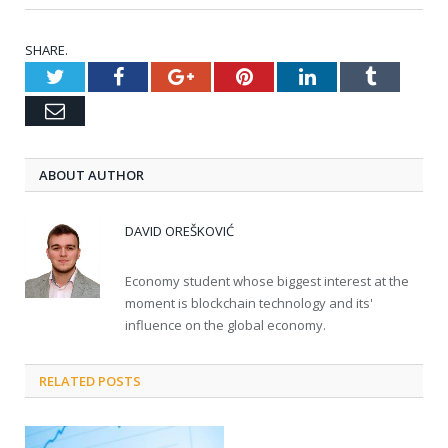
SHARE.
Twitter
Facebook
Google+
Pinterest
LinkedIn
Tumblr
Email
ABOUT AUTHOR
DAVID OREŠKOVIĆ
Economy student whose biggest interest at the
moment is blockchain technology and its'
influence on the global economy.
RELATED POSTS