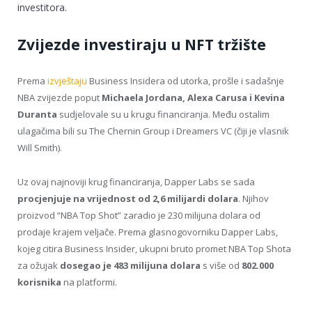
investitora.
Zvijezde investiraju u NFT tržište
Prema
izvještaju
Business Insidera od utorka, prošle i sadašnje
NBA zvijezde poput
Michaela Jordana, Alexa Carusa i Kevina
Duranta
sudjelovale su u krugu financiranja. Među ostalim
ulagačima bili su The Chernin Group i Dreamers VC (čiji je vlasnik
Will Smith).
Uz ovaj najnoviji krug financiranja, Dapper Labs se sada
procjenjuje na vrijednost od 2,6 milijardi dolara
. Njihov
proizvod “NBA Top Shot” zaradio je 230 milijuna dolara od
prodaje krajem veljače. Prema glasnogovorniku Dapper Labs,
kojeg citira Business Insider, ukupni bruto promet NBA Top Shota
za ožujak
dosegao je 483 milijuna dolara
s više od
802.000
korisnika
na platformi.