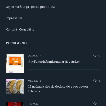
Uvjeti korištenja i polica privatnosti
Impressum
Kontakt i Consulting
POPULARNO
28.09.2014
77
Prvi bitcoin bankomat u Hrvatskoj!
03.04.2016
16
15 načina kako da dođete do svog prvog
bitcoina
11.10.2014
14