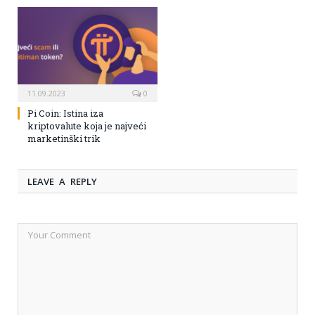
11.09.2023
0
Pi Coin: Istina iza
kriptovalute koja je najveći
marketinški trik
LEAVE A REPLY