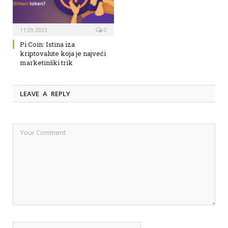
11.09.2023
0
Pi Coin: Istina iza
kriptovalute koja je najveći
marketinški trik
LEAVE A REPLY