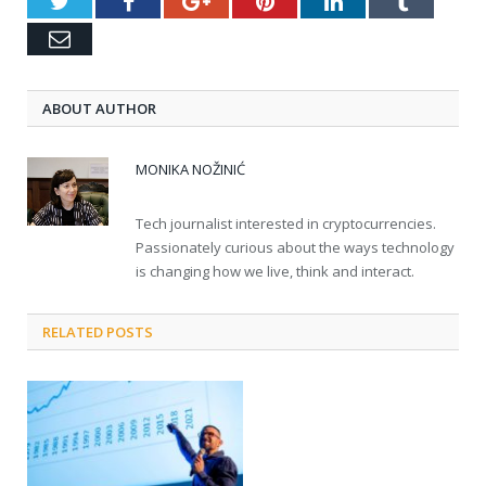
Twitter
Facebook
Google+
Pinterest
LinkedIn
Tumblr
Email
ABOUT AUTHOR
MONIKA NOŽINIĆ
Tech journalist interested in cryptocurrencies.
Passionately curious about the ways technology
is changing how we live, think and interact.
RELATED POSTS