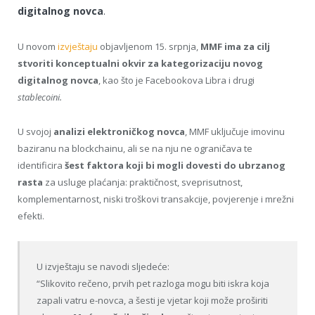
digitalnog novca
.
U novom
izvještaju
objavljenom 15. srpnja,
MMF ima za cilj
stvoriti konceptualni okvir za kategorizaciju novog
digitalnog novca
, kao što je Facebookova Libra i drugi
stablecoini.
U svojoj
analizi elektroničkog novca
, MMF uključuje imovinu
baziranu na blockchainu, ali se na nju ne ograničava te
identificira
šest faktora koji bi mogli dovesti do ubrzanog
rasta
za usluge plaćanja: praktičnost, sveprisutnost,
komplementarnost, niski troškovi transakcije, povjerenje i mrežni
efekti.
U izvještaju se navodi sljedeće:
“Slikovito rečeno, prvih pet razloga mogu biti iskra koja
zapali vatru e-novca, a šesti je vjetar koji može proširiti