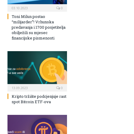
03.10.2023
0
Toni Milun postao
“milijarder”! Vrhunska
predavanja i 1700 posjetitelja
obilježili su mjesec
financijske pismenosti
13.09.2023
0
Kripto tržište podcjenjuje rast
spot Bitcoin ETF-ova