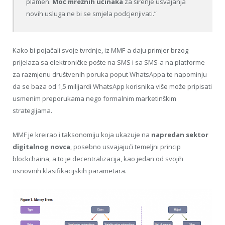
plamen.
Moć mrežnih učinaka
za širenje usvajanja
novih usluga ne bi se smjela podcjenjivati.”
Kako bi pojačali svoje tvrdnje, iz MMF-a daju primjer brzog
prijelaza sa elektroničke pošte na SMS i sa SMS-a na platforme
za razmjenu društvenih poruka poput WhatsAppa te napominju
da se baza od 1,5 milijardi WhatsApp korisnika više može pripisati
usmenim preporukama nego formalnim marketinškim
strategijama.
MMF je kreirao i taksonomiju koja ukazuje na
napredan sektor
digitalnog novca
, posebno usvajajući temeljni princip
blockchaina, a to je decentralizacija, kao jedan od svojih
osnovnih klasifikacijskih parametara.