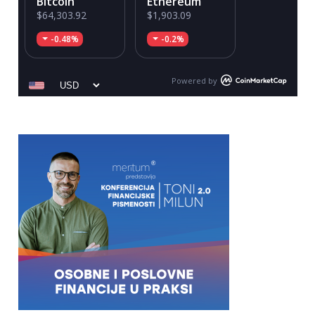
Bitcoin
Ethereum
$64,303.92
$1,903.09
-0.48%
-0.2%
Powered by