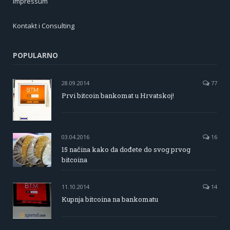
Impressum
Kontakt i Consulting
POPULARNO
28.09.2014
77
Prvi bitcoin bankomat u Hrvatskoj!
03.04.2016
16
15 načina kako da dođete do svog prvog
bitcoina
11.10.2014
14
Kupnja bitcoina na bankomatu