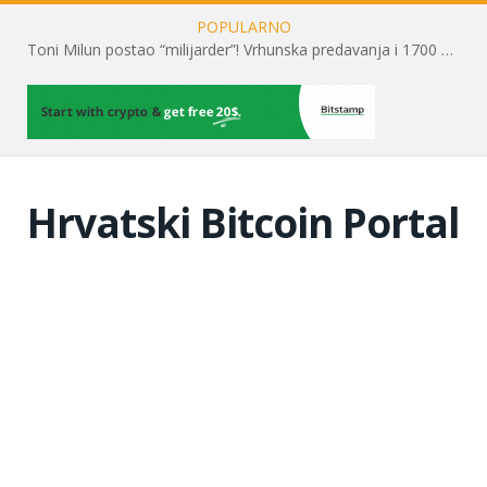
POPULARNO
Toni Milun postao “milijarder”! Vrhunska predavanja i 1700 posjetitelja obilježili su mjesec financijske pismenosti
Hrvatski Bitcoin Portal