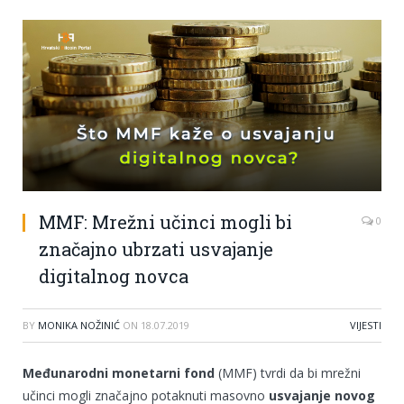
MMF: Mrežni učinci mogli bi
0
značajno ubrzati usvajanje
digitalnog novca
BY
MONIKA NOŽINIĆ
ON
18.07.2019
VIJESTI
Međunarodni monetarni fond
(MMF) tvrdi da bi mrežni
učinci mogli značajno potaknuti masovno
usvajanje novog