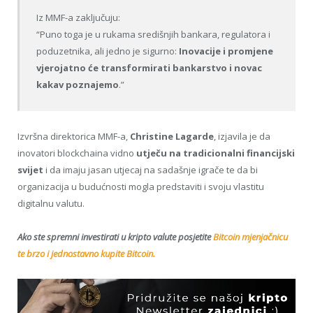
Iz MMF-a zaključuju:
“Puno toga je u rukama središnjih bankara, regulatora i
poduzetnika, ali jedno je sigurno:
Inovacije i promjene
vjerojatno će transformirati bankarstvo i novac
kakav poznajemo
.”
Izvršna direktorica MMF-a,
Christine Lagarde
, izjavila je da
inovatori blockchaina vidno
utječu na tradicionalni financijski
svijet
i da imaju jasan utjecaj na sadašnje igrače te da bi
organizacija u budućnosti mogla predstaviti i svoju vlastitu
digitalnu valutu.
Ako ste spremni investirati u kripto valute posjetite
Bitcoin mjenjačnicu
te brzo i jednostavno kupite Bitcoin.