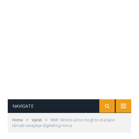
NAVIGATE
»
»
Home
Vijesti
MMF: Mrežni učinci mogli bi značajno
ubrzati usvajanje digitalnog novca