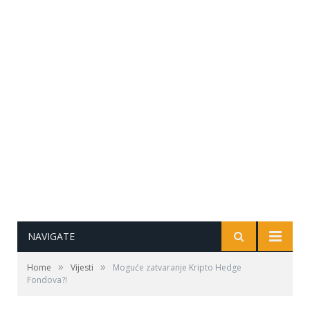
NAVIGATE
»
»
Home
Vijesti
Moguće zatvaranje Kripto Hedge
Fondova?!