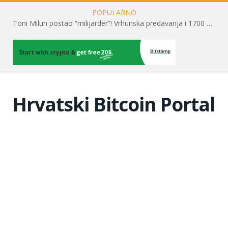
POPULARNO
Toni Milun postao “milijarder”! Vrhunska predavanja i 1700 posjetitelja obilježili su mjesec financijske pismenosti
Hrvatski Bitcoin Portal