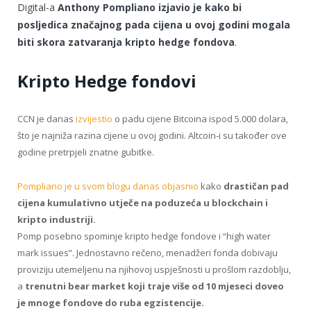
Digital-a
Anthony Pompliano izjavio je kako bi
posljedica značajnog pada cijena u ovoj godini mogala
biti skora zatvaranja kripto hedge fondova
.
Kripto Hedge fondovi
CCN je danas
izvijestio
o padu cijene Bitcoina ispod 5.000 dolara,
što je najniža razina cijene u ovoj godini. Altcoin-i su također ove
godine pretrpjeli znatne gubitke.
Pompliano je u svom blogu danas objasnio
kako
drastičan pad
cijena kumulativno utječe na poduzeća u blockchain i
kripto industriji.
Pomp posebno spominje kripto hedge fondove i “high water
mark issues”. Jednostavno rečeno, menadžeri fonda dobivaju
proviziju utemeljenu na njihovoj uspješnosti u prošlom razdoblju,
a
trenutni bear market koji traje više od 10 mjeseci doveo
je mnoge fondove do ruba egzistencije.