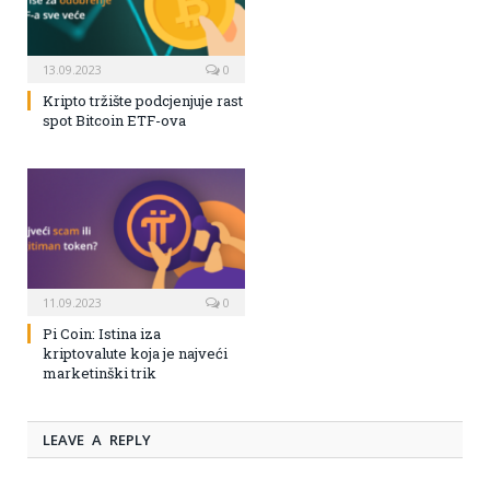
13.09.2023
0
Kripto tržište podcjenjuje rast
spot Bitcoin ETF-ova
11.09.2023
0
Pi Coin: Istina iza
kriptovalute koja je najveći
marketinški trik
LEAVE A REPLY