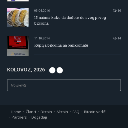
03.04.2016
16
15 načina kako da dođete do svog prvog
bitcoina
11.10.2014
14
Kupnja bitcoina na bankomatu
KOLOVOZ, 2026
No Events
Home
Članci
Bitcoin
Altcoin
FAQ
Bitcoin vodič
Partners
Događaji