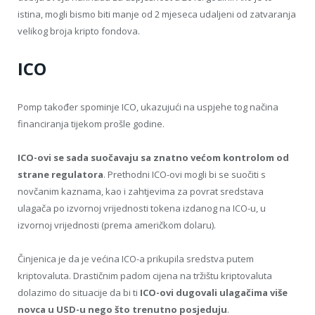
istina, mogli bismo biti manje od 2 mjeseca udaljeni od zatvaranja
velikog broja kripto fondova.
ICO
Pomp također spominje ICO, ukazujući na uspjehe tog načina
financiranja tijekom prošle godine.
ICO-ovi se sada suočavaju sa znatno većom kontrolom od
strane regulatora
. Prethodni ICO-ovi mogli bi se suočiti s
novčanim kaznama, kao i zahtjevima za povrat sredstava
ulagača po izvornoj vrijednosti tokena izdanog na ICO-u, u
izvornoj vrijednosti (prema američkom dolaru).
Činjenica je da je većina ICO-a prikupila sredstva putem
kriptovaluta. Drastičnim padom cijena na tržištu kriptovaluta
dolazimo do situacije da bi ti
ICO-ovi dugovali ulagačima više
novca u USD-u nego što trenutno posjeduju
.