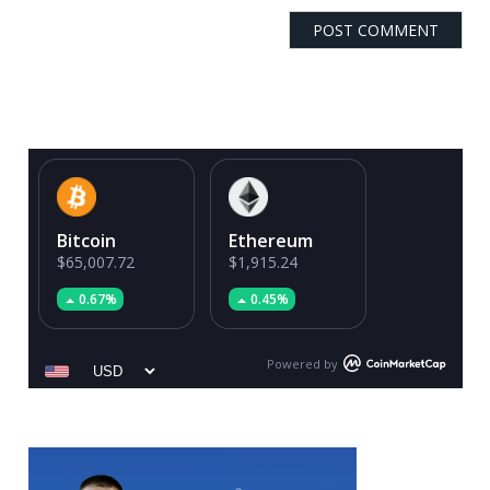
Bitcoin
Ethereum
$65,007.72
$1,915.24
0.67%
0.45%
Powered by