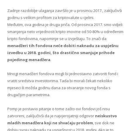
Zadnje razdoblje ulaganja završilo je u prosincu 2017., zaključivši
godinu s velikim profitom za kriptovalute u cjelini.
Međutim, ova godina je druga priča. Od prosinca 2017. smo vidjeli
smanjenja neto vrijednosti kripto imovine od 50-80% u određenim
kripto fondovima, napominje se u izvještaju. To znači da
menadžeri tih fondova neće dobiti naknadu za uspješnu
izvedbu u 2018. godini, što drastično smanjuje prihode
pojedinog menadžera
.
Mnogi menadžeri fondova mogli bi jednostavno zatvoriti fond i
vratiti sredstva investitorima. Tada bi morali čekati nekoliko
mjeseci ili možda godinu dana za otvaranje novog fonda s
drugačijim parametrima.
Pomp je postavio pitanje o tome zašto ovi fondovi još nisu
zatvoreni, zaključivši da je najvjerojatniji odgovor
neiskustvo
mladih menadžera koji ne shvaćaju problem
, sve dok ne
dobiju svoju naknadu za uspješnost u 2018. godini. Ako je to