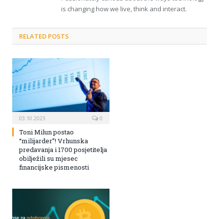
is changing how we live, think and interact.
RELATED POSTS
03.10.2023
0
Toni Milun postao
“milijarder”! Vrhunska
predavanja i 1700 posjetitelja
obilježili su mjesec
financijske pismenosti