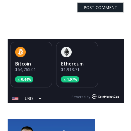
Bitcoin
Ethereum
$64,765.01
$1,913.71
0.44%
1.97%
Powered by