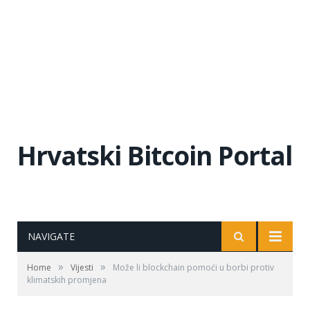
Hrvatski Bitcoin Portal
NAVIGATE
»
»
Home
Vijesti
Može li blockchain pomoći u borbi protiv
klimatskih promjena