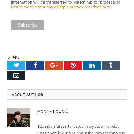
information will be transferred to Mailchimp for processing.
Learn more about Mailchimp’s privacy practices here.
SHARE.
Twitter
Facebook
Google+
Pinterest
LinkedIn
Tumblr
Email
ABOUT AUTHOR
MONIKA NOŽINIĆ
Tech journalist interested in cryptocurrencies.
Passionately curious about the ways technology