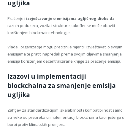
ugljika
Praćenje i
izvještavanje o emisijama ugljičnog dioksida
raznih poduzeća, vozila i strukture, također se može obaviti
korištenjem blockchain tehnologije.
Vlade i organizacije mogu preciznije mjeriti i izvještavati o svojim
emisijama te pratiti napredak prema svojim ciljevima smanjenja
emisija korištenjem decentralizirane knjige za praćenje emisija.
Izazovi u implementaciji
blockchaina za smanjenje emisija
ugljika
Zahtjev za standardizacijom, skalabilnost i kompatibilnost samo
su neke od prepreka u implementaciji blockchaina kao rješenja u
borbi protiv klimatskih promjena.