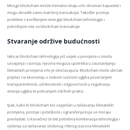
Mnoge blockchain mreže trenutno imaju vrlo skroman kapacitet i
mogu obraditi samo mali broj transakcija. Također postoje
problemi s korištenjem energije blockchain tehnologije i
potrošnjom iste za blockchain transakcije.
Stvaranje održive budućnosti
Iako je blockchain tehnologija još uvijek u povojima u smislu
usvajanja i razvoja, njezina moguća upotreba u zaustavljanju
klimatskih promjena vrlo je obećavajuća. Blockchain može ubrzati
prijelaz na ekonomiju s niskom razinom ugljika povećanjem
transparentnosti, učinkovitosti i odgovornosti u reguliranju
emisija ugljika te poticanjem održivih praksi.
Ipak, kako bi blockchain bio uspješan u rješavanju klimatskih
promjena, postoje i poteškoće i ograničenja koja se moraju
prevladati. U konačnici će biti potrebna kombinacija tehnologija i
rješenja za rješavanje složenog i hitnog izazova klimatskih