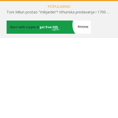
POPULARNO
Toni Milun postao “milijarder”! Vrhunska predavanja i 1700 posjetitelja obilježili su mjesec financijske pismenosti