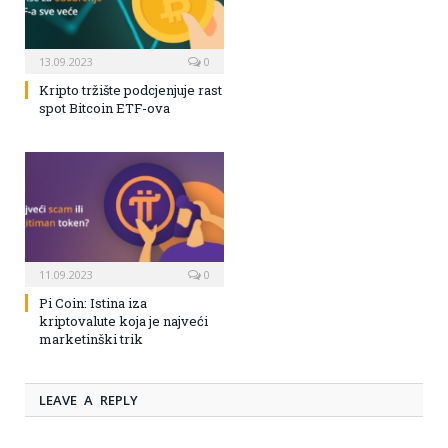
13.09.2023
0
Kripto tržište podcjenjuje rast
spot Bitcoin ETF-ova
11.09.2023
0
Pi Coin: Istina iza
kriptovalute koja je najveći
marketinški trik
LEAVE A REPLY