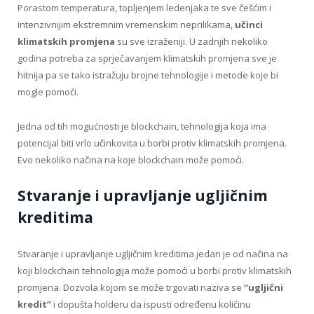
Porastom temperatura, topljenjem ledenjaka te sve češćim i
intenzivnijim ekstremnim vremenskim neprilikama,
učinci
klimatskih promjena
su sve izraženiji. U zadnjih nekoliko
godina potreba za sprječavanjem klimatskih promjena sve je
hitnija pa se tako istražuju brojne tehnologije i metode koje bi
mogle pomoći.
Jedna od tih mogućnosti je blockchain, tehnologija koja ima
potencijal biti vrlo učinkovita u borbi protiv klimatskih promjena.
Evo nekoliko načina na koje blockchain može pomoći.
Stvaranje i upravljanje ugljičnim
kreditima
Stvaranje i upravljanje ugljičnim kreditima jedan je od načina na
koji blockchain tehnologija može pomoći u borbi protiv klimatskih
promjena. Dozvola kojom se može trgovati naziva se
“ugljični
kredit”
i dopušta holderu da ispusti određenu količinu