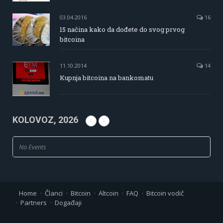
03.04.2016
16
15 načina kako da dođete do svog prvog
bitcoina
11.10.2014
14
Kupnja bitcoina na bankomatu
KOLOVOZ, 2026
No Events
Home
Članci
Bitcoin
Altcoin
FAQ
Bitcoin vodič
Partners
Događaji