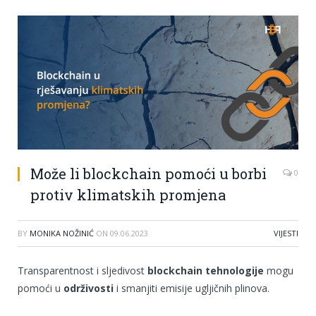
Može li blockchain pomoći u borbi
0
protiv klimatskih promjena
BY
MONIKA NOŽINIĆ
ON
09.06.2023
VIJESTI
Transparentnost i sljedivost
blockchain tehnologije
mogu
pomoći u
održivosti
i smanjiti emisije ugljičnih plinova.