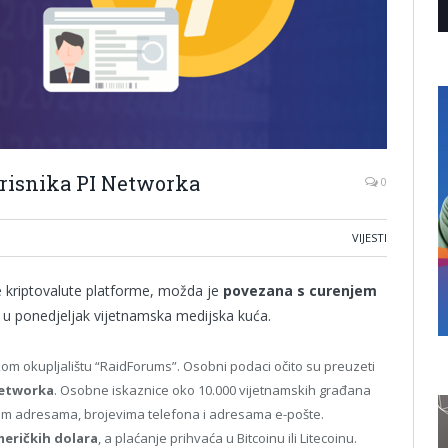
orisnika PI Networka
0
VIJESTI
ne kriptovalute platforme, možda je
povezana s curenjem
 je u ponedjeljak vijetnamska medijska kuća.
m okupljalištu “RaidForums”. Osobni podaci očito su preuzeti
Networka
. Osobne iskaznice oko 10.000 vijetnamskih građana
im adresama, brojevima telefona i adresama e-pošte.
meričkih dolara
, a plaćanje prihvaća u Bitcoinu ili Litecoinu.