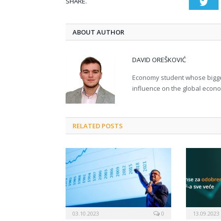
SHARE.
Twi
ABOUT AUTHOR
DAVID OREŠKOVIĆ
Economy student whose bigges
influence on the global econ
RELATED POSTS
03.10.2023
0
13.09.2023