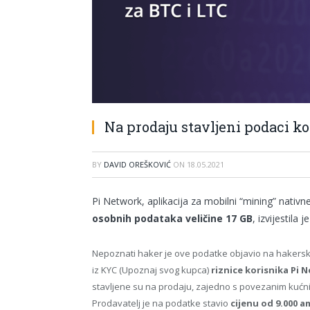
Na prodaju stavljeni podaci k
BY
DAVID OREŠKOVIĆ
ON
18.05.2021
Pi Network, aplikacija za mobilni “mining” nativ
osobnih podataka veličine 17 GB
, izvijestila
Nepoznati haker je ove podatke objavio na hakersko
iz KYC (Upoznaj svog kupca)
riznice korisnika Pi 
stavljene su na prodaju, zajedno s povezanim kućn
Prodavatelj je na podatke stavio
cijenu od 9.000 a