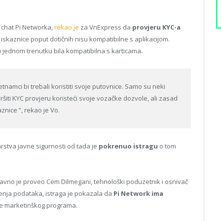
 chat Pi Networka,
rekao je
za VnExpress da
provjeru KYC-a
iskaznice poput dotičnih nisu kompatibilne s aplikacijom.
 u jednom trenutku bila kompatibilna s karticama.
jetnamci bi trebali koristiti svoje putovnice. Samo su neki
 izvršiti KYC provjeru koristeći svoje vozačke dozvole, ali zasad
nice ”, rekao je Vo.
rstva javne sigurnosti od tada je
pokrenuo istragu
o tom
davno je proveo Cem Dilmegani, tehnološki poduzetnik i osnivač
renja podataka, istraga je pokazala da
Pi Network ima
iate marketinškog programa.