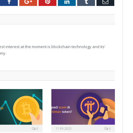
tter
Facebook
Google+
Pinterest
LinkedIn
Tumblr
Email
t interest at the moment is blockchain technology and its'
omy.
0
11.09.2023
0