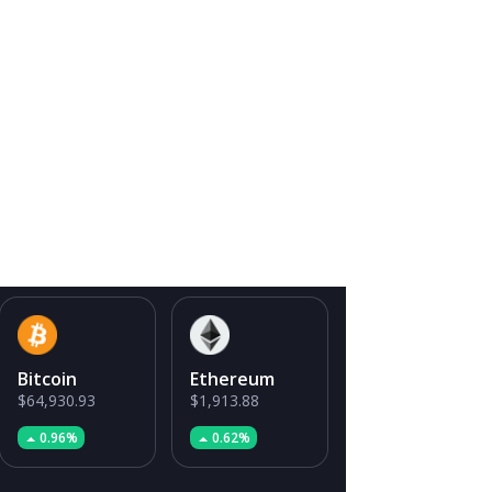
Bitcoin
Ethereum
$64,930.93
$1,913.88
0.96%
0.62%