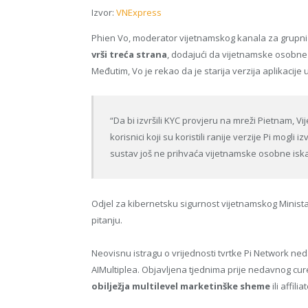
Izvor:
VNExpress
Phien Vo, moderator vijetnamskog kanala za grupni
vrši treća strana
, dodajući da vijetnamske osobne 
Međutim, Vo je rekao da je starija verzija aplikacije
“Da bi izvršili KYC provjeru na mreži Pietnam, Vi
korisnici koji su koristili ranije verzije Pi mogli
sustav još ne prihvaća vijetnamske osobne iskaz
Odjel za kibernetsku sigurnost vijetnamskog Minista
pitanju.
Neovisnu istragu o vrijednosti tvrtke Pi Network ne
AIMultiplea. Objavljena tjednima prije nedavnog cu
obilježja multilevel marketinške sheme
ili affil