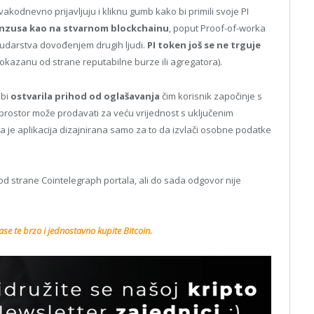
akodnevno prijavljuju i kliknu gumb kako bi primili svoje PI
enzusa kao na stvarnom blockchainu
, poput Proof-of-worka
 rudarstva dovođenjem drugih ljudi.
PI token još se ne trguje
pokazanu od strane reputabilne burze ili agregatora).
 bi
ostvarila prihod od oglašavanja
čim korisnik započinje s
 prostor može prodavati za veću vrijednost s uključenim
 je aplikacija dizajnirana samo za to da izvlači osobne podatke
d strane Cointelegraph portala, ali do sada odgovor nije
se te brzo i jednostavno kupite Bitcoin.