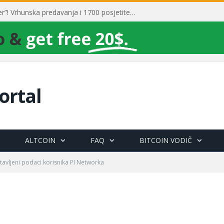
Toni Milun postao “milijarder”! Vrhunska predavanja i 1700 posjetitelja obilježili su mjesec financijske pismenosti
ortal
ALTCOIN
FAQ
BITCOIN VODIČ
tavljeni podaci korisnika PI Networka