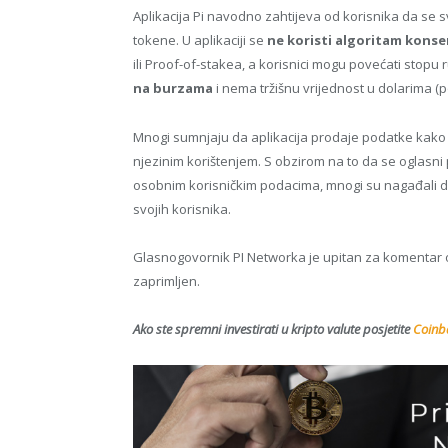
Aplikacija Pi navodno zahtijeva od korisnika da se sv
tokene. U aplikaciji se
ne koristi algoritam kons
ili Proof-of-stakea, a korisnici mogu povećati stopu
na burzama
i nema tržišnu vrijednost u dolarima (
Mnogi sumnjaju da aplikacija prodaje podatke kako
njezinim korištenjem. S obzirom na to da se oglasni
osobnim korisničkim podacima, mnogi su nagađali da
svojih korisnika.
Glasnogovornik PI Networka je upitan za komentar o
zaprimljen.
Ako ste spremni investirati u kripto valute posjetite
Coinba