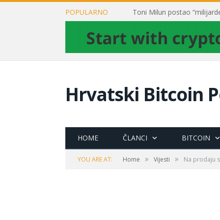
POPULARNO
Hrvatski Bitcoin P
HOME
ČLANCI
BITCOIN
»
»
YOU ARE AT:
Home
Vijesti
Na prodaju s