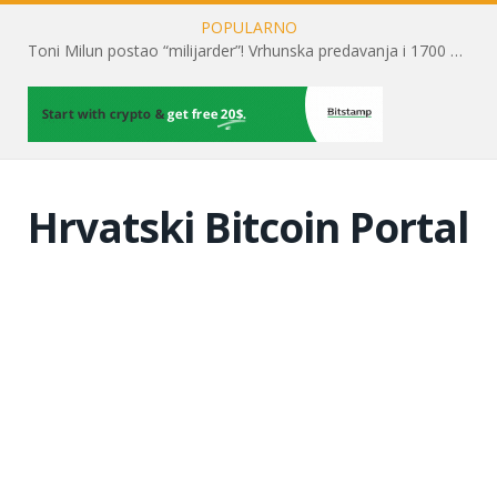
POPULARNO
Toni Milun postao “milijarder”! Vrhunska predavanja i 1700 posjetitelja obilježili su mjesec financijske pismenosti
Hrvatski Bitcoin Portal