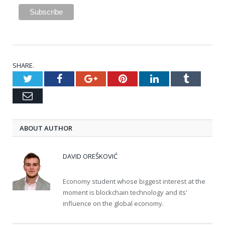
SHARE.
Twitter
Facebook
Google+
Pinterest
LinkedIn
Tumblr
Email
ABOUT AUTHOR
DAVID OREŠKOVIĆ
Economy student whose biggest interest at the
moment is blockchain technology and its'
influence on the global economy.