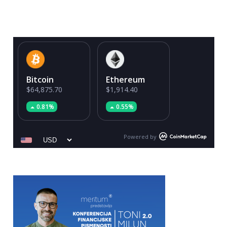
Bitcoin
Ethereum
$64,875.70
$1,914.40
0.81%
0.55%
Powered by