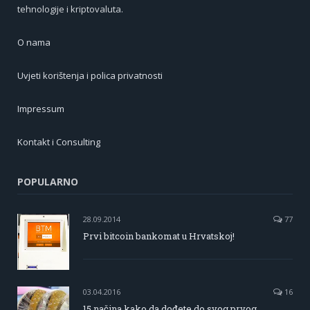
tehnologije i kriptovaluta.
O nama
Uvjeti korištenja i polica privatnosti
Impressum
Kontakt i Consulting
POPULARNO
28.09.2014
77
Prvi bitcoin bankomat u Hrvatskoj!
03.04.2016
16
15 načina kako da dođete do svog prvog