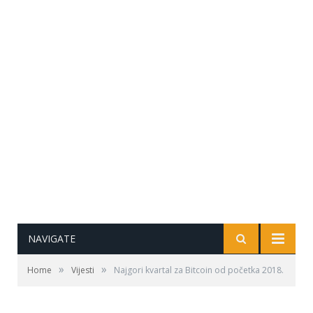
NAVIGATE
»
»
Home
Vijesti
Najgori kvartal za Bitcoin od početka 2018.