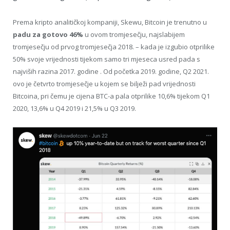
Prema kripto analitičkoj kompaniji, Skewu, Bitcoin je trenutno u
padu za gotovo 46%
u ovom tromjesečju, najslabijem
tromjesečju od prvog tromjesečja 2018. – kada je izgubio otprilike
50% svoje vrijednosti tijekom samo tri mjeseca usred pada s
najviših razina 2017. godine . Od početka 2019. godine, Q2 2021.
ovo je četvrto tromjesečje u kojem se bilježi pad vrijednosti
Bitcoina, pri čemu je cijena BTC-a pala otprilike 10,6% tijekom Q1
2020, 13,6% u Q4 2019 i 21,5% u Q3 2019.