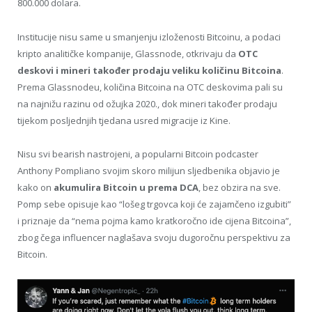
800.000 dolara.
Institucije nisu same u smanjenju izloženosti Bitcoinu, a podaci
kripto analitičke kompanije, Glassnode, otkrivaju da
OTC
deskovi i mineri također prodaju veliku količinu Bitcoina
.
Prema Glassnodeu, količina Bitcoina na OTC deskovima pali su
na najnižu razinu od ožujka 2020., dok mineri također prodaju
tijekom posljednjih tjedana usred migracije iz Kine.
Nisu svi bearish nastrojeni, a popularni Bitcoin podcaster
Anthony Pompliano svojim skoro milijun sljedbenika objavio je
kako on
akumulira Bitcoin u prema DCA
, bez obzira na sve.
Pomp sebe opisuje kao “lošeg trgovca koji će zajamčeno izgubiti”
i priznaje da “nema pojma kamo kratkoročno ide cijena Bitcoina”,
zbog čega influencer naglašava svoju dugoročnu perspektivu za
Bitcoin.