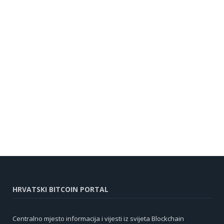
HRVATSKI BITCOIN PORTAL
Centralno mjesto informacija i vijesti iz svijeta Blockchain