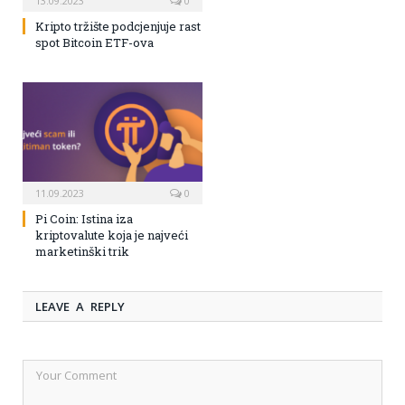
13.09.2023
0
Kripto tržište podcjenjuje rast
spot Bitcoin ETF-ova
11.09.2023
0
Pi Coin: Istina iza
kriptovalute koja je najveći
marketinški trik
LEAVE A REPLY