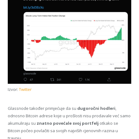
Izvor:
Twitter
Glassnode također primjećuje da su
dugoročni hodleri
,
odnosno Bitcoin adrese koje u prošlosti nisu prodavale već samo
akumuliraju su
znatno povećale svoj portfelj
otkako se
Bitcoin počeo povlačiti sa svojih najviših cjenovnih razina u
travnju.