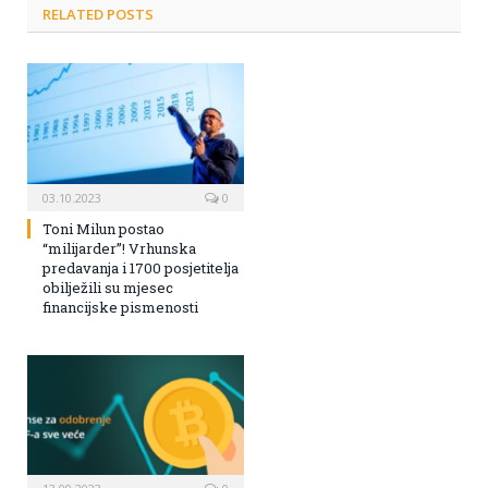
RELATED POSTS
03.10.2023
0
Toni Milun postao
“milijarder”! Vrhunska
predavanja i 1700 posjetitelja
obilježili su mjesec
financijske pismenosti