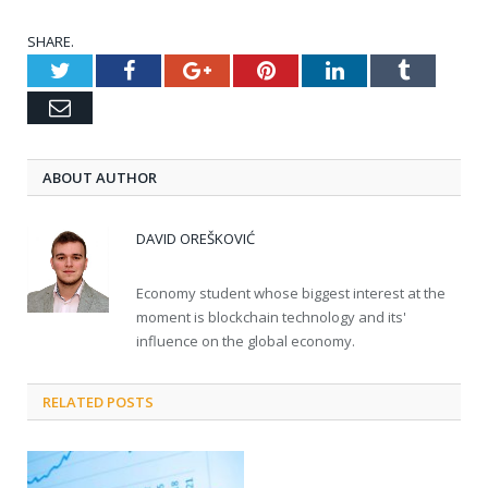
SHARE.
Twitter
Facebook
Google+
Pinterest
LinkedIn
Tumblr
Email
ABOUT AUTHOR
DAVID OREŠKOVIĆ
Economy student whose biggest interest at the
moment is blockchain technology and its'
influence on the global economy.
RELATED POSTS