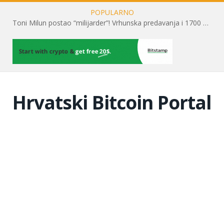
POPULARNO
Toni Milun postao “milijarder”! Vrhunska predavanja i 1700 posjetitelja obilježili su mjesec financijske pismenosti
Hrvatski Bitcoin Portal