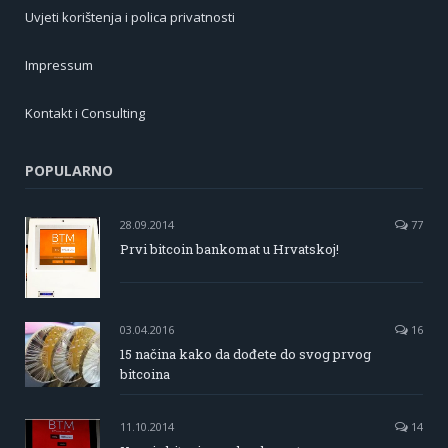
Uvjeti korištenja i polica privatnosti
Impressum
Kontakt i Consulting
POPULARNO
28.09.2014
77
Prvi bitcoin bankomat u Hrvatskoj!
03.04.2016
16
15 načina kako da dođete do svog prvog
bitcoina
11.10.2014
14