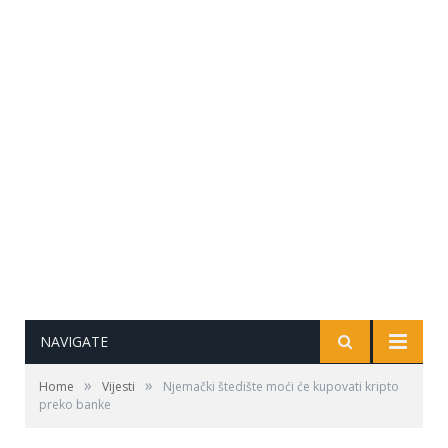
NAVIGATE
»
»
Home
Vijesti
Njemački štedište moći će kupovati kripto
preko banke