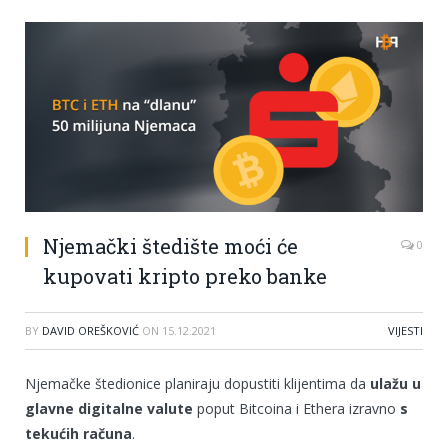
Njemački štedište moći će
0
kupovati kripto preko banke
BY
DAVID OREŠKOVIĆ
ON
15.12.2021
VIJESTI
Njemačke štedionice planiraju dopustiti klijentima da
ulažu u
glavne digitalne valute
poput Bitcoina i Ethera izravno
s
tekućih računa
.