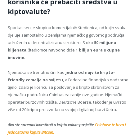
korisnika će prebaciti sredstva u
kiptovalute?
Sparkassen je skupina komercijalnih štedionica, od kojih svaka
djeluje samostalno u zemljama njemačkog govornog područja,
udruženih u decentraliziranu strukturu. S oko
50 milijuna
klijenata
, štedionice navodno drže
1 bilijun eura ukupne
imovine
.
Njemačka se trenutno čini kao
jedna od najviše kripto-
friendly zemalja na svijetu
, a Federalno financijsko nadzorno
tijelo izdalo je licencu za poslovanje s kripto skrbništvom za
njemačku podružnicu Coinbasea ranije ove godine. Njemački
operater burzovnih tržišta, Deutsche Boerse, također je uvrstio
više od 20 kripto proizvoda na svojoj digitalnoj burzi Xetra.
Ako ste spremni investirati u kripto valute posjetite
Coinbase te brzo i
jednostavno kupite Bitcoin.