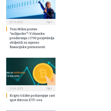
03.10.2023
0
Toni Milun postao
“milijarder”! Vrhunska
predavanja i 1700 posjetitelja
obilježili su mjesec
financijske pismenosti
13.09.2023
0
Kripto tržište podcjenjuje rast
spot Bitcoin ETF-ova