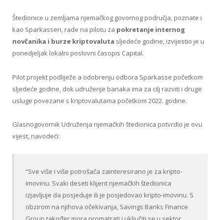
Štedionice u zemljama njemačkog govornog područja, poznate i
kao Sparkassen, rade na pilotu za
pokretanje internog
novčanika i burze kriptovaluta
sljedeće godine, izvijestio je u
ponedjeljak lokalni poslovni časopis Capital.
Pilot projekt podliježe a odobrenju odbora Sparkasse početkom
sljedeće godine, dok udruženje banaka ima za cilj razviti i druge
usluge povezane s kriptovalutama početkom 2022. godine.
Glasnogovornik Udruženja njemačkih štedionica potvrdio je ovu
vijest, navodeći:
“Sve više i više potrošača zainteresirano je za kripto-
imovinu. Svaki deseti klijent njemačkih štedionica
izjavljuje da posjeduje ili je posjedovao kripto-imovinu. S
obzirom na njihova očekivanja, Savings Banks Finance
Group također mora promatrati i uključiti se u sektor