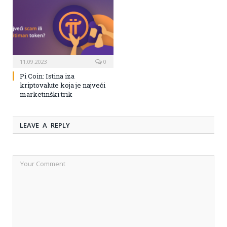
11.09.2023
0
Pi Coin: Istina iza
kriptovalute koja je najveći
marketinški trik
LEAVE A REPLY