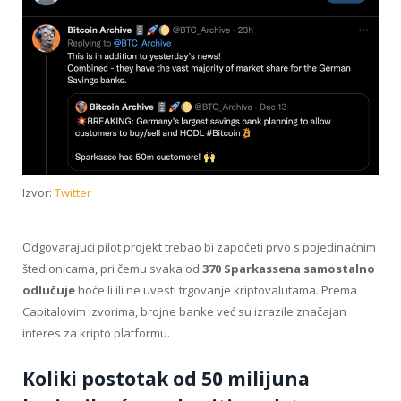
Izvor:
Twitter
Odgovarajući pilot projekt trebao bi započeti prvo s pojedinačnim
štedionicama, pri čemu svaka od
370 Sparkassena samostalno
odlučuje
hoće li ili ne uvesti trgovanje kriptovalutama. Prema
Capitalovim izvorima, brojne banke već su izrazile značajan
interes za kripto platformu.
Koliki postotak od 50 milijuna