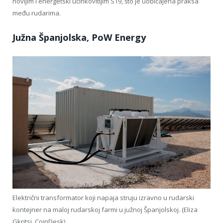
novijim i energetski učinkovitijim S19, što je uobičajena praksa
među rudarima.
Južna Španjolska, PoW Energy
Električni transformator koji napaja struju izravno u rudarski
kontejner na maloj rudarskoj farmi u južnoj Španjolskoj. (Eliza
Gkritsi, CoinDesk)