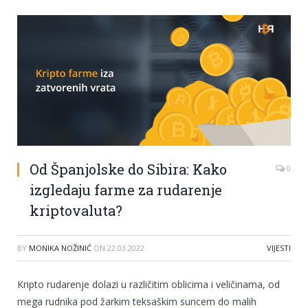
Od Španjolske do Sibira: Kako
0
izgledaju farme za rudarenje
kriptovaluta?
BY
MONIKA NOŽINIĆ
ON
22.03.2022
VIJESTI
Kripto rudarenje dolazi u različitim oblicima i veličinama, od
mega rudnika pod žarkim teksaškim suncem do malih