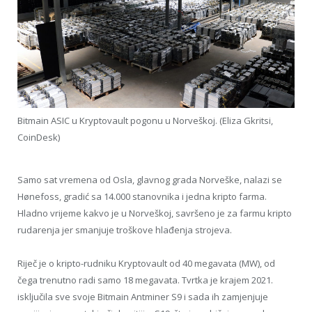
Bitmain ASIC u Kryptovault pogonu u Norveškoj. (Eliza Gkritsi,
CoinDesk)
Samo sat vremena od Osla, glavnog grada Norveške, nalazi se
Hønefoss, gradić sa 14.000 stanovnika i jedna kripto farma.
Hladno vrijeme kakvo je u Norveškoj, savršeno je za farmu kripto
rudarenja jer smanjuje troškove hlađenja strojeva.
Riječ je o kripto-rudniku Kryptovault od 40 megavata (MW), od
čega trenutno radi samo 18 megavata. Tvrtka je krajem 2021.
isključila sve svoje Bitmain Antminer S9 i sada ih zamjenjuje