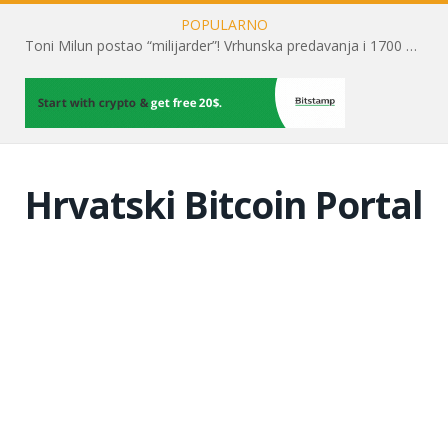
POPULARNO
Toni Milun postao “milijarder”! Vrhunska predavanja i 1700 posjetitelja obilježili su mjesec financijske pismenosti
Hrvatski Bitcoin Portal