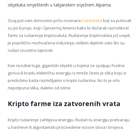
objekata smještenih u talijanskim snježnim Alpama.
Ovaj put vam donosimo priču novinara
CoinDeska
koji su putovali
su po Europi, Aziji i Sjevernoj Americi kako bi dočarali raznolikost
farmi za rudarenje kriptovaluta. Rudarenje kriptovaluta još uvijek
je poprilično neshvaćena industrija, velikim dijelom zato što su
rudari izuzetno tajnoviti.
Kao rezultat toga, gigantski objekti u kojima se spaljuju fosilna
goriva ili kradu električnu energiju iz mreže često je slika koju si
predočimo kada razmišljamo o kripto rudarima. No to je vrlo
nepotpuna slika, daleko od istine.
Kripto farme iza zatvorenih vrata
Kripto rudarenje zahtijeva energiju. Rudari tu energiju pretvaraju
u hasheve ili algoritamski proizvedene nizove slova i brojeva.