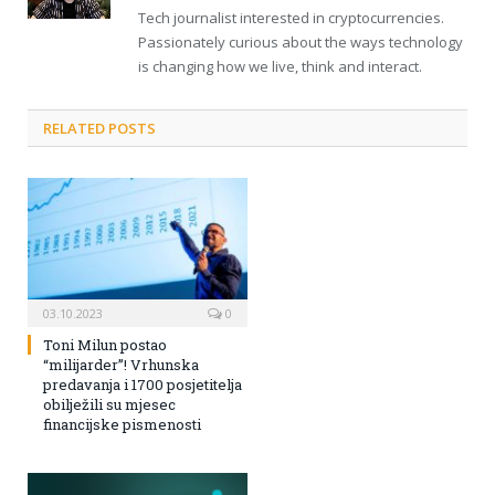
Tech journalist interested in cryptocurrencies.
Passionately curious about the ways technology
is changing how we live, think and interact.
RELATED POSTS
03.10.2023
0
Toni Milun postao
“milijarder”! Vrhunska
predavanja i 1700 posjetitelja
obilježili su mjesec
financijske pismenosti