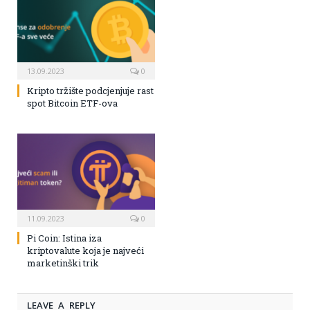
13.09.2023
0
Kripto tržište podcjenjuje rast
spot Bitcoin ETF-ova
11.09.2023
0
Pi Coin: Istina iza
kriptovalute koja je najveći
marketinški trik
LEAVE A REPLY