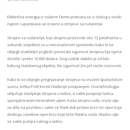
Električna energija iz solarne farme pretvara se iz niskog u visoki
napon i upumpava se izravno u strojeve za rudarenje.
Strojevi za rudarenje, koji ukupno proizvode oko 12 petahasha u
sekundi, smješteni su u neoznačenom spremniku kako bi se
izbjegli znatiželjni pogledi i povećala sigurnost strojeva čija cijena
dostiže i preko 10.000 dolara. Ovaj rudnik daleko je od bilo
kakvog stambenog objekta, što sigurnost čini još većim izazovom.
Kako bi se izbjeglo pregrijavanje strojeva na vrućem španjolskom
suncu, tvrtka PoW koristi hlađenje potapanjem. Ova tehnologija
uključuje stavljanje strojeva u ladice, a zatim punjenje ladica
specijaliziranim mineralnim uljem. Kada strojevi rade, vruće ulje
se diže na površinu i zatim se hladi dok prolazi kroz niz cijevi koje
dodiruju zasebne cijevi kroz koje teče hladna voda. Hladno ulje
se zatim pumpa natrag u ladicu.