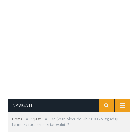
NAVIGATE
»
»
Home
Vijesti
Od Španjolske do Sibira: Kako izgledaju
farme za rudarenje kriptovaluta?