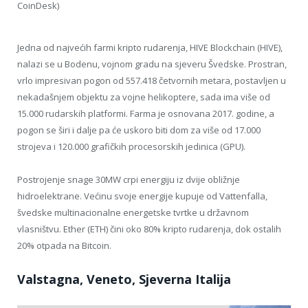
CoinDesk)
Jedna od najvećih farmi kripto rudarenja, HIVE Blockchain (HIVE),
nalazi se u Bodenu, vojnom gradu na sjeveru Švedske. Prostran,
vrlo impresivan pogon od 557.418 četvornih metara, postavljen u
nekadašnjem objektu za vojne helikoptere, sada ima više od
15.000 rudarskih platformi. Farma je osnovana 2017. godine, a
pogon se širi i dalje pa će uskoro biti dom za više od 17.000
strojeva i 120.000 grafičkih procesorskih jedinica (GPU).
Postrojenje snage 30MW crpi energiju iz dvije obližnje
hidroelektrane. Većinu svoje energije kupuje od Vattenfalla,
švedske multinacionalne energetske tvrtke u državnom
vlasništvu. Ether (ETH) čini oko 80% kripto rudarenja, dok ostalih
20% otpada na Bitcoin.
Valstagna, Veneto, Sjeverna Italija