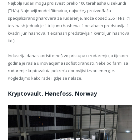
Najbolji rudari mogu proizvesti preko 100 terahasha u sekundi
(TH/s). Najnoviji model Bitmaina, najvećeg proizvođača
specijaliziranog hardvera za rudarenje, može doseći 255 TH/s. (1
terahash jednak je 1 trilijunu hasheva. 1 petahash predstavlja 1
kvadrilijun hashova. 1 exahash predstavlja 1 kvintilijun hashova,
itd.)
Industrija danas koristi mnoštvo pristupa u rudarenju, a tijekom
godina je rasla u inovacijama i sofisticiranosti. Neke od farmi za
rudarenje kriptovaluta pokreću obnovljivi izvori energije.
Pogledajmo kako rade i gdje se nalaze.
Kryptovault, Hønefoss, Norway