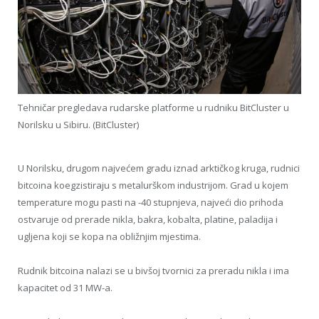
Tehničar pregledava rudarske platforme u rudniku BitCluster u
Norilsku u Sibiru. (BitCluster)
U Norilsku, drugom najvećem gradu iznad arktičkog kruga, rudnici
bitcoina koegzistiraju s metalurškom industrijom. Grad u kojem
temperature mogu pasti na -40 stupnjeva, najveći dio prihoda
ostvaruje od prerade nikla, bakra, kobalta, platine, paladija i
ugljena koji se kopa na obližnjim mjestima.
Rudnik bitcoina nalazi se u bivšoj tvornici za preradu nikla i ima
kapacitet od 31 MW-a.