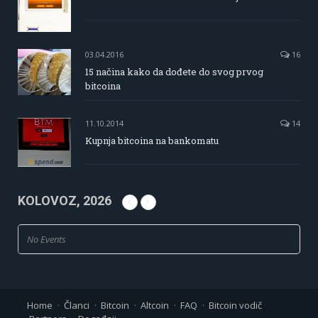
03.04.2016
16
15 načina kako da dođete do svog prvog
bitcoina
11.10.2014
14
Kupnja bitcoina na bankomatu
KOLOVOZ, 2026
No Events
Home
Članci
Bitcoin
Altcoin
FAQ
Bitcoin vodič