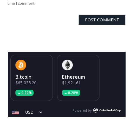
time I comment.
Bitcoin
Ethereum
$65,035.20
$1,921.61
0.22%
0.28%
Powered by