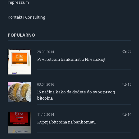
Impressum
Kontakt i Consulting
POPULARNO
28.09.2014
77
Prvi bitcoin bankomat u Hrvatskoj!
03.04.2016
16
15 načina kako da dođete do svog prvog
bitcoina
11.10.2014
14
Kupnja bitcoina na bankomatu