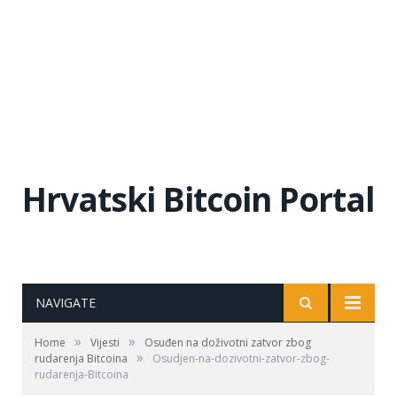
Hrvatski Bitcoin Portal
NAVIGATE
»
»
Home
Vijesti
Osuđen na doživotni zatvor zbog
»
rudarenja Bitcoina
Osudjen-na-dozivotni-zatvor-zbog-
rudarenja-Bitcoina