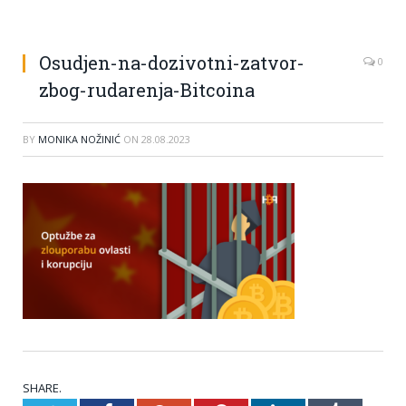
Osudjen-na-dozivotni-zatvor-
0
zbog-rudarenja-Bitcoina
BY
MONIKA NOŽINIĆ
ON
28.08.2023
SHARE.