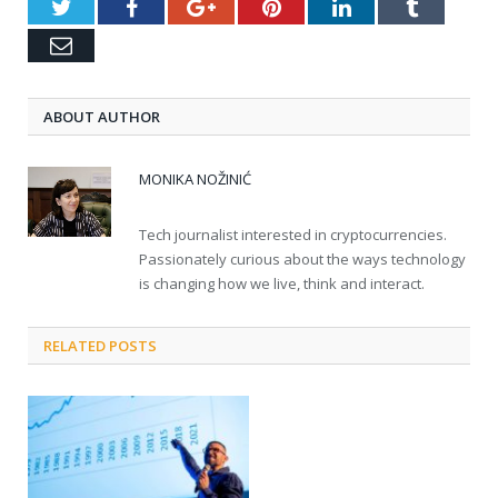
Twitter
Facebook
Google+
Pinterest
LinkedIn
Tumblr
Email
ABOUT AUTHOR
MONIKA NOŽINIĆ
Tech journalist interested in cryptocurrencies.
Passionately curious about the ways technology
is changing how we live, think and interact.
RELATED POSTS