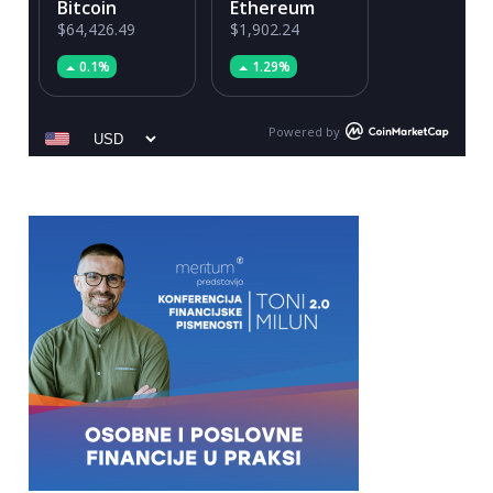
Bitcoin
Ethereum
$64,426.49
$1,902.24
0.1%
1.29%
Powered by