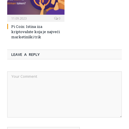
11.09.2023
0
Pi Coin: Istina iza
kriptovalute koja je najveći
marketinški trik
LEAVE A REPLY