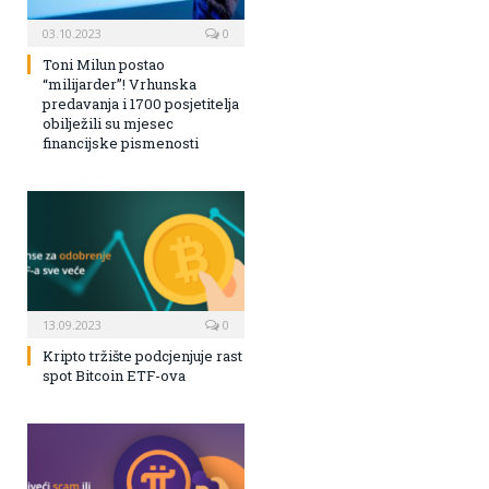
03.10.2023
0
Toni Milun postao
“milijarder”! Vrhunska
predavanja i 1700 posjetitelja
obilježili su mjesec
financijske pismenosti
13.09.2023
0
Kripto tržište podcjenjuje rast
spot Bitcoin ETF-ova