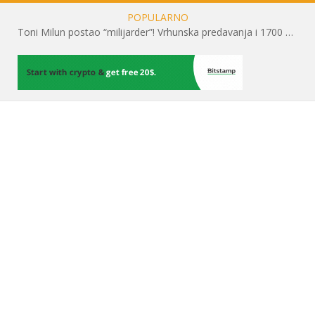
POPULARNO
Toni Milun postao “milijarder”! Vrhunska predavanja i 1700 posjetitelja obilježili su mjesec financijske pismenosti