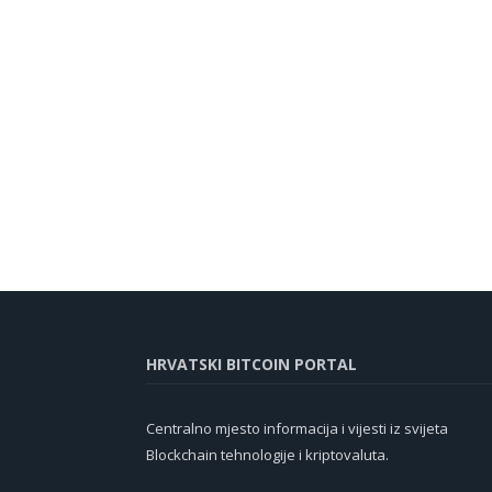
HRVATSKI BITCOIN PORTAL
Centralno mjesto informacija i vijesti iz svijeta
Blockchain tehnologije i kriptovaluta.