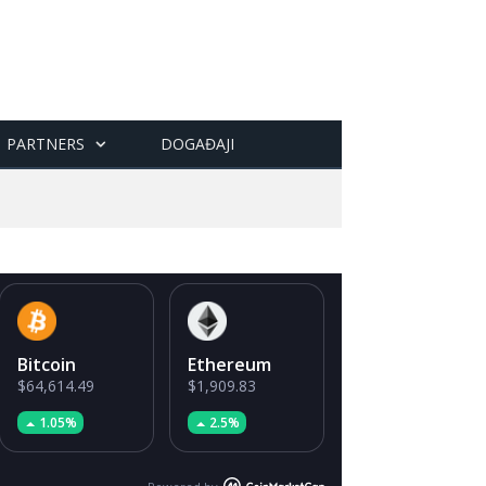
PARTNERS
DOGAĐAJI
Bitcoin
Ethereum
$64,614.49
$1,909.83
1.05%
2.5%