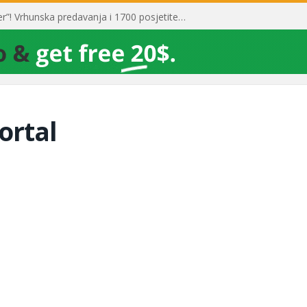
Toni Milun postao “milijarder”! Vrhunska predavanja i 1700 posjetitelja obilježili su mjesec financijske pismenosti
ortal