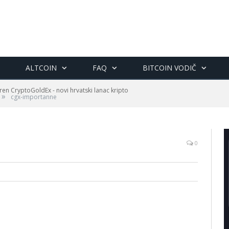
ALTCOIN
FAQ
BITCOIN VODIČ
en CryptoGoldEx - novi hrvatski lanac kripto
»
cgx-importanne
0