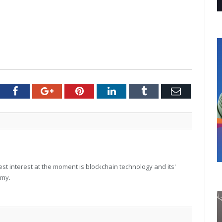
tter
Facebook
Google+
Pinterest
LinkedIn
Tumblr
Email
t interest at the moment is blockchain technology and its'
omy.