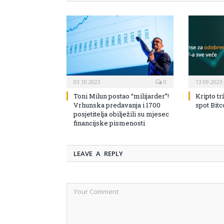
03.10.2023
0
13.09.2023
Toni Milun postao “milijarder”!
Kripto tr
Vrhunska predavanja i 1700
spot Bit
posjetitelja obilježili su mjesec
financijske pismenosti
LEAVE A REPLY