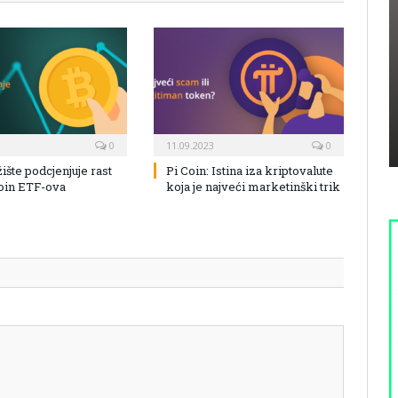
0
11.09.2023
0
žište podcjenjuje rast
Pi Coin: Istina iza kriptovalute
coin ETF-ova
koja je najveći marketinški trik