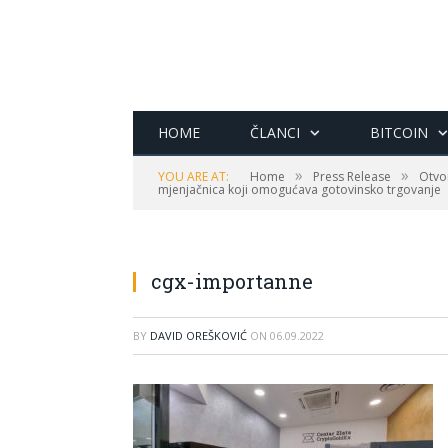
HOME
ČLANCI
BITCOIN
»
»
YOU ARE AT:
Home
Press Release
Otvor
mjenjačnica koji omogućava gotovinsko trgovanje
cgx-importanne
BY
DAVID OREŠKOVIĆ
ON
06.09.2022