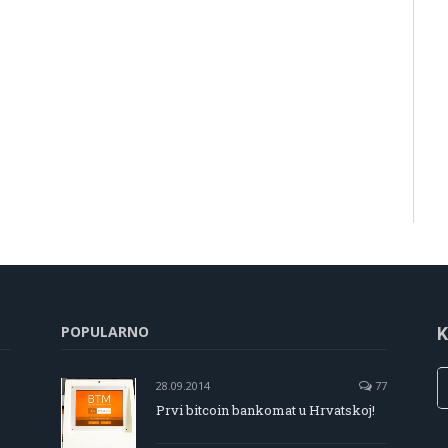
POPULARNO
K
28.09.2014
77
Prvi bitcoin bankomat u Hrvatskoj!