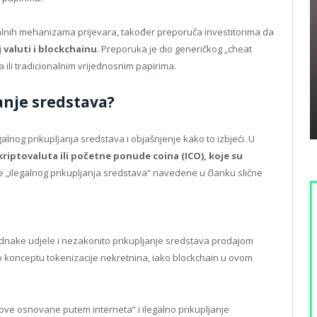
onalnih mehanizama prijevara, također preporuča investitorima da
 valuti i blockchainu
. Preporuka je dio generičkog „cheat
 ili tradicionalnim vrijednosnim papirima.
anje sredstava?
alnog prikupljanja sredstava i objašnjenje kako to izbjeći. U
kriptovaluta ili početne ponude coina (ICO), koje su
„ilegalnog prikupljanja sredstava“ navedene u članku slične
ednake udjele i nezakonito prikupljanje sredstava prodajom
o konceptu tokenizacije nekretnina, iako blockchain u ovom
ove osnovane putem interneta“ i ilegalno prikupljanje