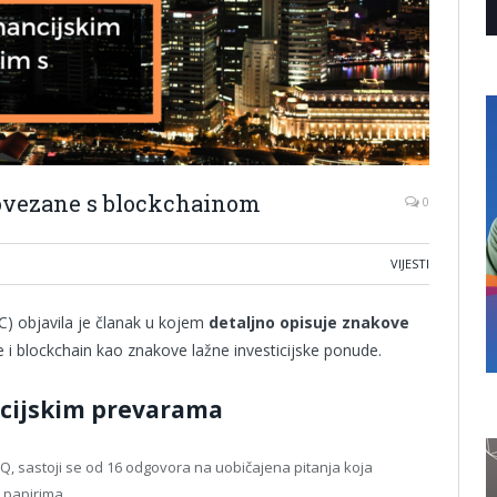
ovezane s blockchainom
0
VIJESTI
) objavila je članak u kojem
detaljno opisuje znakove
te i blockchain kao znakove lažne investicijske ponude.
ncijskim prevarama
QQ, sastoji se od 16 odgovora na uobičajena pitanja koja
 papirima.