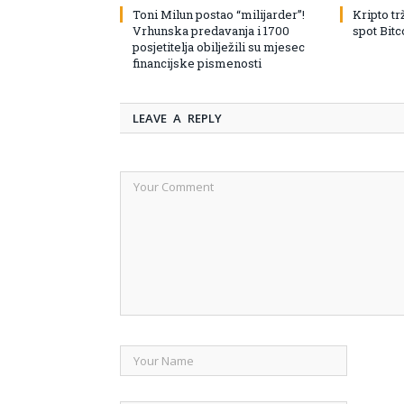
Toni Milun postao “milijarder”!
Kripto tr
Vrhunska predavanja i 1700
spot Bit
posjetitelja obilježili su mjesec
financijske pismenosti
LEAVE A REPLY