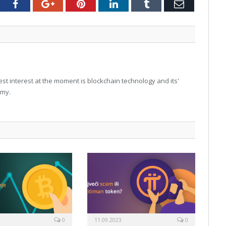
tter
Facebook
Google+
Pinterest
LinkedIn
Tumblr
Email
t interest at the moment is blockchain technology and its'
omy.
0
11.09.2023
0