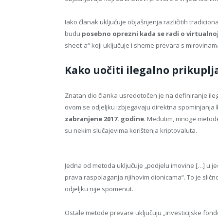
Iako članak uključuje objašnjenja različitih tradici
budu
posebno oprezni kada se radi o virtualnoj
sheet-a“ koji uključuje i sheme prevara s mirovinama
Kako uočiti ilegalno prikuplj
Znatan dio članka usredotočen je na definiranje ileg
ovom se odjeljku izbjegavaju direktna spominjanja
zabranjene 2017. godine
. Međutim, mnoge metode 
su nekim slučajevima korištenja kriptovaluta.
Jedna od metoda uključuje „podjelu imovine […] u j
prava raspolaganja njihovim dionicama“. To je sličn
odjeljku nije spomenut.
Ostale metode prevare uključuju „investicijske fond