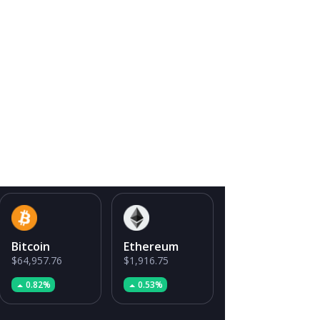
Bitcoin
Ethereum
$64,957.76
$1,916.75
0.82%
0.53%