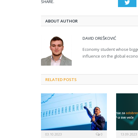
SHARE.
Twi
ABOUT AUTHOR
DAVID OREŠKOVIĆ
Economy student whose bigges
influence on the global econ
RELATED POSTS
03.10.2023
0
13.09.2023