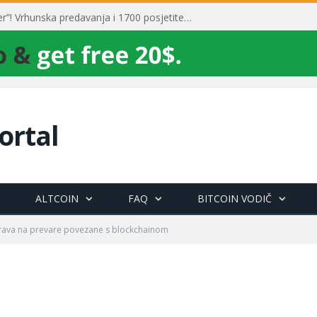
Toni Milun postao “milijarder”! Vrhunska predavanja i 1700 posjetitelja obilježili su mjesec financijske pismenosti
ortal
ALTCOIN
FAQ
BITCOIN VODIČ
ava na prevare povezane s blockchainom