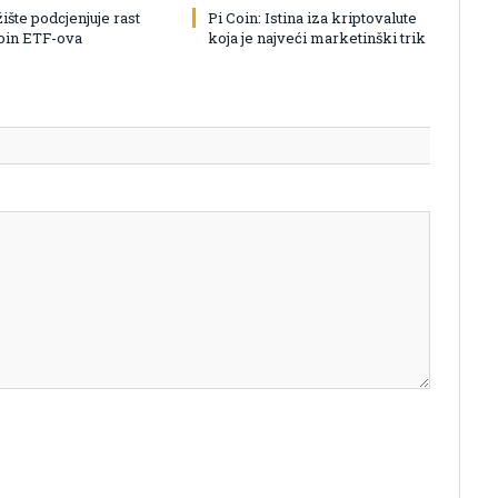
žište podcjenjuje rast
Pi Coin: Istina iza kriptovalute
coin ETF-ova
koja je najveći marketinški trik