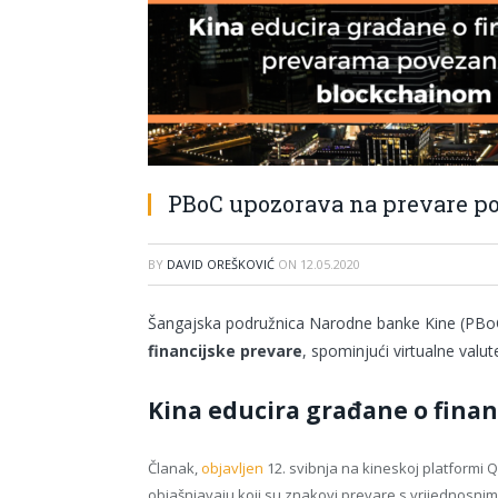
PBoC upozorava na prevare p
BY
DAVID OREŠKOVIĆ
ON
12.05.2020
Šangajska podružnica Narodne banke Kine (PBoC
financijske prevare
, spominjući virtualne valu
Kina educira građane o fina
Članak,
objavljen
12. svibnja na kineskoj platformi 
objašnjavaju koji su znakovi prevare s vrijednosnim