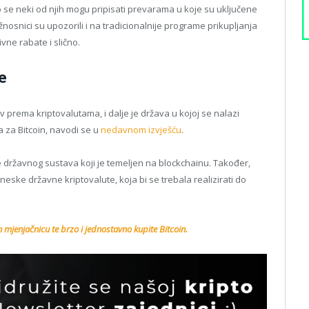
ko se neki od njih mogu pripisati prevarama u koje su uključene
nosnici su upozorili i na tradicionalnije programe prikupljanja
ivne rabate i slično.
e
av prema kriptovalutama, i dalje je država u kojoj se nalazi
a za Bitcoin, navodi se u
nedavnom izvješću
.
 državnog sustava koji je temeljen na blockchainu. Također,
neske državne kriptovalute, koja bi se trebala realizirati do
n mjenjačnicu te brzo i jednostavno kupite Bitcoin.