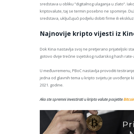
sredstava u obliku “digitalnog ulaganja u zlato“. Ia
kriptovalute, taj se termin posebno ne spominje. Duž
sredstava, uključujući podjelu dobiti firme ili ekskluz
Najnovije kripto vijesti iz Kin
Dok Kina nastavlja svoj ne pretjerano prijateljski st
gotovo dvije trećine svjetskog rudarskog hash rate-
U međuvremenu, PBoC nastavlja provoditi testiranje
jedna od glavnih tema u kripto svijetu je uvođenje ki
2021. godine.
Ako ste spremni investirati u kripto valute posjetite
Bitcoi