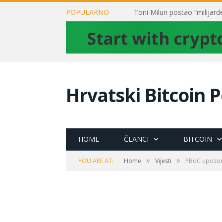
POPULARNO
Hrvatski Bitcoin P
HOME
ČLANCI
BITCOIN
»
»
YOU ARE AT:
Home
Vijesti
PBoC upozor