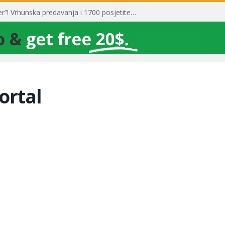
Toni Milun postao “milijarder”! Vrhunska predavanja i 1700 posjetitelja obilježili su mjesec financijske pismenosti
ortal