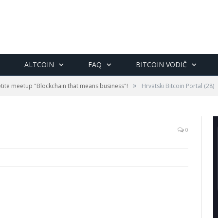
ALTCOIN
FAQ
BITCOIN VODIČ
»
etite meetup "Blockchain that means business"!
Hrvatski Bitcoin Portal (28)
0