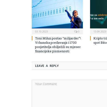
03.10.2023
0
13.09.2023
Toni Milun postao “milijarder”!
Kripto tr
Vrhunska predavanja i 1700
spot Bit
posjetitelja obilježili su mjesec
financijske pismenosti
LEAVE A REPLY