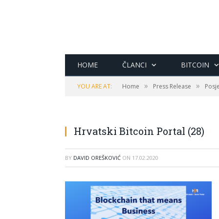
HOME
ČLANCI
BITCOIN
»
»
YOU ARE AT:
Home
Press Release
Posj
Hrvatski Bitcoin Portal (28)
BY
DAVID OREŠKOVIĆ
ON
17.02.2020