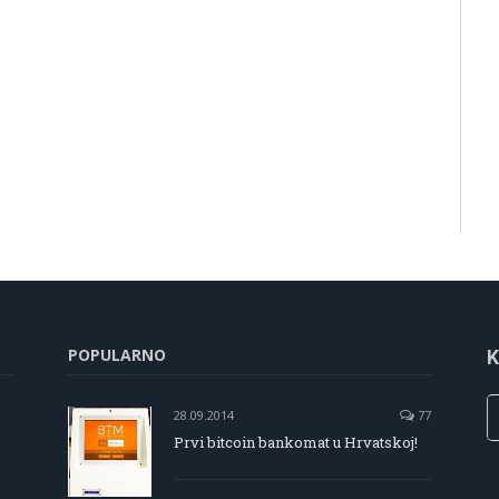
POPULARNO
K
28.09.2014
77
Prvi bitcoin bankomat u Hrvatskoj!