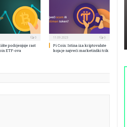
0
11.09.2023
0
žište podcjenjuje rast
Pi Coin: Istina iza kriptovalute
coin ETF-ova
koja je najveći marketinški trik