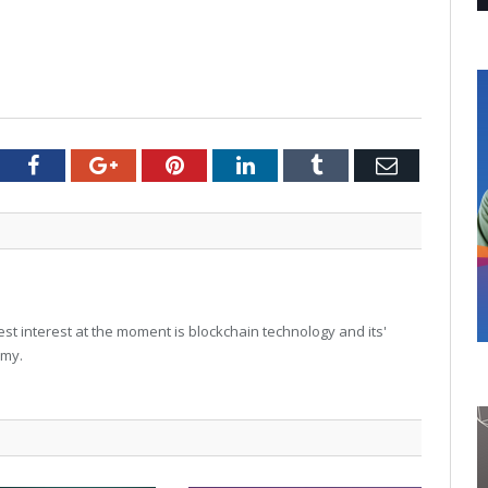
tter
Facebook
Google+
Pinterest
LinkedIn
Tumblr
Email
t interest at the moment is blockchain technology and its'
omy.