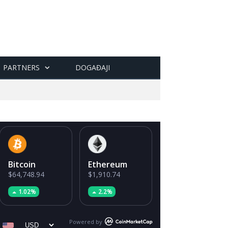
PARTNERS
DOGAĐAJI
Bitcoin
Ethereum
$64,748.94
$1,910.74
1.02%
2.2%
Powered by