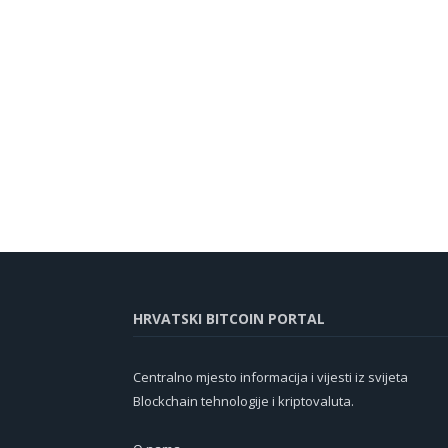
HRVATSKI BITCOIN PORTAL
Centralno mjesto informacija i vijesti iz svijeta
Blockchain tehnologije i kriptovaluta.