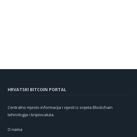
HRVATSKI BITCOIN PORTAL
Centralno mjesto informacija i vijesti iz svijeta Blockchain
tehnologije i kriptovaluta.
O nama