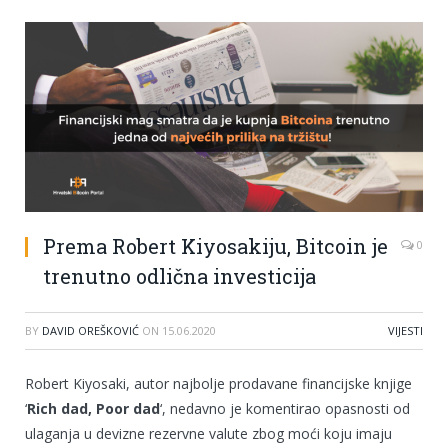
Prema Robert Kiyosakiju, Bitcoin je
0
trenutno odlična investicija
BY
DAVID OREŠKOVIĆ
ON
15.06.2020
VIJESTI
Robert Kiyosaki, autor najbolje prodavane financijske knjige
‘
Rich dad, Poor dad
‘, nedavno je komentirao opasnosti od
ulaganja u devizne rezervne valute zbog moći koju imaju