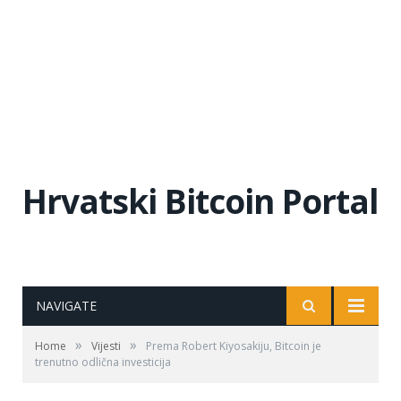
Hrvatski Bitcoin Portal
NAVIGATE
»
»
Home
Vijesti
Prema Robert Kiyosakiju, Bitcoin je
trenutno odlična investicija