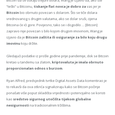
Bitcoin da se tiskaju trilijuni dolara, Wang je izjavio da, ako ste
“teški” u Bitcoinu,
tiskanje fiat novca je dobro za
vas jer je
Bitcoin
bio obrnuto povezan s dolarom. Što se tiče dolara
vrednovanog s drugim valutama, ako se dolar sruši, cijena
Bitcoina će ići gore. Povijesno, tako se i dogodilo … [Bitcoin]
zapravo nije povezan s bilo kojom drugom imovinom, Wang je
izjavio da je
Bitcoin zaštita ili osiguranje za bilo koju drugu
imovinu
koju držite.
Gledajući podatke iz prošle godine prije pandemije, dok se Bitcoin
kretao u tandemu sa zlatom,
kriptovaluta je imala obrnuto
proporcionalan odnos s burzom
.
Ryan Alfred, predsjednik tvrtke Digital Assets Data komentirao je
to rekavši da ova otkrića signaliziraju kako se Bitcoin počinje
ponašati više poput skladišta vrijednosti i potencijalno se koristi
kao
sredstvo sigurnog utočišta tijekom globalne
nesigurnosti
na tradicionalnim tržištima.