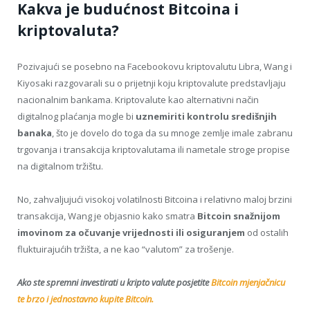
Kakva je budućnost Bitcoina i
kriptovaluta?
Pozivajući se posebno na Facebookovu kriptovalutu Libra, Wang i
Kiyosaki razgovarali su o prijetnji koju kriptovalute predstavljaju
nacionalnim bankama. Kriptovalute kao alternativni način
digitalnog plaćanja mogle bi
uznemiriti kontrolu središnjih
banaka
, što je dovelo do toga da su mnoge zemlje imale zabranu
trgovanja i transakcija kriptovalutama ili nametale stroge propise
na digitalnom tržištu.
No, zahvaljujući visokoj volatilnosti Bitcoina i relativno maloj brzini
transakcija, Wang je objasnio kako smatra
Bitcoin snažnijom
imovinom za očuvanje vrijednosti ili osiguranjem
od ostalih
fluktuirajućih tržišta, a ne kao “valutom” za trošenje.
Ako ste spremni investirati u kripto valute posjetite
Bitcoin mjenjačnicu
te brzo i jednostavno kupite Bitcoin.