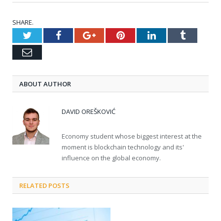
SHARE.
Twitter
Facebook
Google+
Pinterest
LinkedIn
Tumblr
Email
ABOUT AUTHOR
DAVID OREŠKOVIĆ
Economy student whose biggest interest at the
moment is blockchain technology and its'
influence on the global economy.
RELATED POSTS