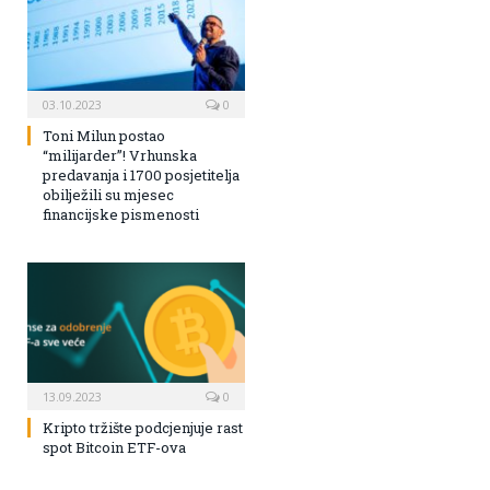
03.10.2023
0
Toni Milun postao
“milijarder”! Vrhunska
predavanja i 1700 posjetitelja
obilježili su mjesec
financijske pismenosti
13.09.2023
0
Kripto tržište podcjenjuje rast
spot Bitcoin ETF-ova