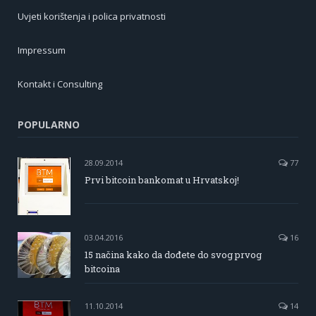
Uvjeti korištenja i polica privatnosti
Impressum
Kontakt i Consulting
POPULARNO
28.09.2014
77
Prvi bitcoin bankomat u Hrvatskoj!
03.04.2016
16
15 načina kako da dođete do svog prvog
bitcoina
11.10.2014
14