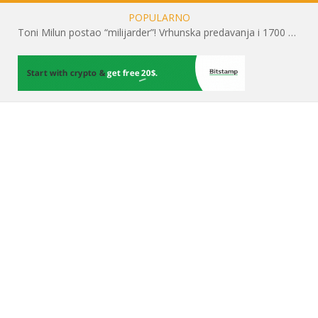
POPULARNO
Toni Milun postao “milijarder”! Vrhunska predavanja i 1700 posjetitelja obilježili su mjesec financijske pismenosti