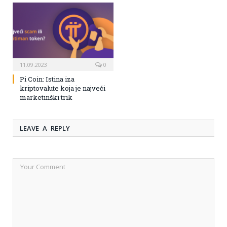
11.09.2023
0
Pi Coin: Istina iza
kriptovalute koja je najveći
marketinški trik
LEAVE A REPLY