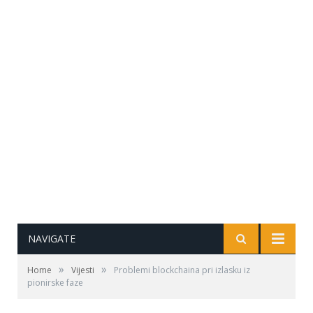
NAVIGATE
»
»
Home
Vijesti
Problemi blockchaina pri izlasku iz
pionirske faze