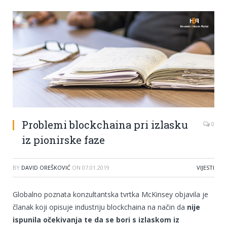
Problemi blockchaina pri izlasku
0
iz pionirske faze
BY
DAVID OREŠKOVIĆ
ON
07.01.2019
VIJESTI
Globalno poznata konzultantska tvrtka McKinsey objavila je
članak koji opisuje industriju blockchaina na način da
nije
ispunila očekivanja te da se bori s izlaskom iz