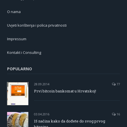
O nama
Uvjeti korištenja i polica privatnosti
Impressum
Kontakt i Consulting
POPULARNO
28.09.2014
77
Prvi bitcoin bankomat u Hrvatskoj!
03.04.2016
16
15 načina kako da dođete do svog prvog
bitcoina