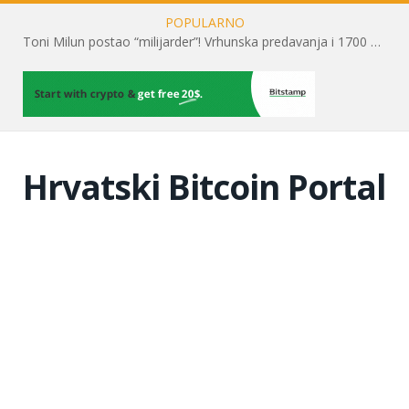
POPULARNO
Toni Milun postao “milijarder”! Vrhunska predavanja i 1700 posjetitelja obilježili su mjesec financijske pismenosti
Hrvatski Bitcoin Portal