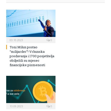
03.10.2023
0
Toni Milun postao
“milijarder”! Vrhunska
predavanja i 1700 posjetitelja
obilježili su mjesec
financijske pismenosti
13.09.2023
0