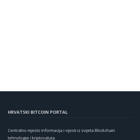
HRVATSKI BITCOIN PORTAL
Centralno mjesto informacija i vijesti iz svijeta Blockchain
tehnologije i kriptovaluta.