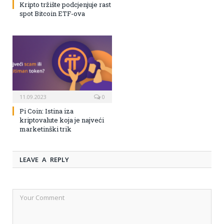
Kripto tržište podcjenjuje rast
spot Bitcoin ETF-ova
11.09.2023
0
Pi Coin: Istina iza
kriptovalute koja je najveći
marketinški trik
LEAVE A REPLY