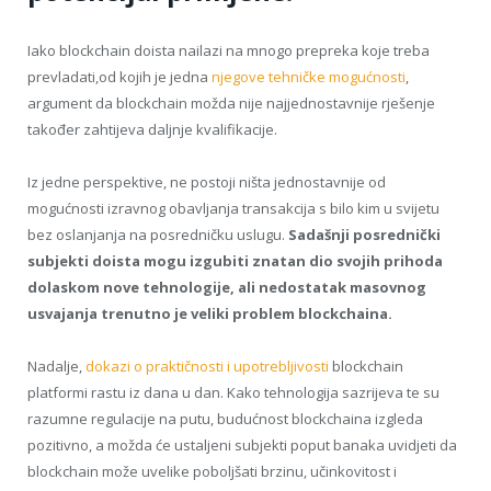
Iako blockchain doista nailazi na mnogo prepreka koje treba
prevladati,od kojih je jedna
njegove tehničke mogućnosti
,
argument da blockchain možda nije najjednostavnije rješenje
također zahtijeva daljnje kvalifikacije.
Iz jedne perspektive, ne postoji ništa jednostavnije od
mogućnosti izravnog obavljanja transakcija s bilo kim u svijetu
bez oslanjanja na posredničku uslugu.
Sadašnji posrednički
subjekti doista mogu izgubiti znatan dio svojih prihoda
dolaskom nove tehnologije, ali nedostatak masovnog
usvajanja trenutno je veliki problem blockchaina.
Nadalje,
dokazi o praktičnosti i upotrebljivosti
blockchain
platformi rastu iz dana u dan. Kako tehnologija sazrijeva te su
razumne regulacije na putu, budućnost blockchaina izgleda
pozitivno, a možda će ustaljeni subjekti poput banaka uvidjeti da
blockchain može uvelike poboljšati brzinu, učinkovitost i