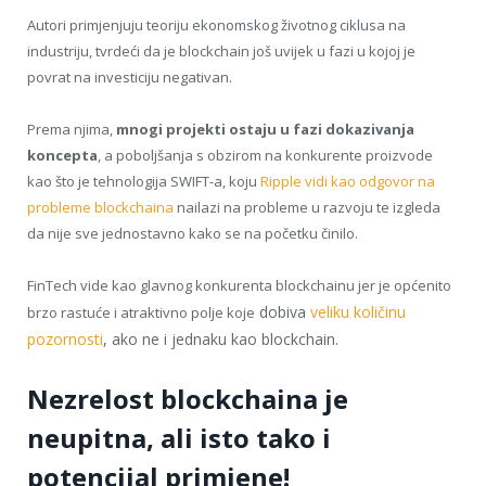
Autori primjenjuju teoriju ekonomskog životnog ciklusa na
industriju, tvrdeći da je blockchain još uvijek u fazi u kojoj je
povrat na investiciju negativan.
Prema njima,
mnogi projekti ostaju u fazi dokazivanja
koncepta
, a poboljšanja s obzirom na konkurente proizvode
kao što je tehnologija SWIFT-a, koju
Ripple vidi kao odgovor na
probleme blockchaina
nailazi na probleme u razvoju te izgleda
da nije sve jednostavno kako se na početku činilo.
FinTech vide kao glavnog konkurenta blockchainu jer je općenito
dobiva
veliku količinu
brzo rastuće i atraktivno polje koje
pozornosti
, ako ne i jednaku kao blockchain.
Nezrelost blockchaina je
neupitna, ali isto tako i
potencijal primjene!