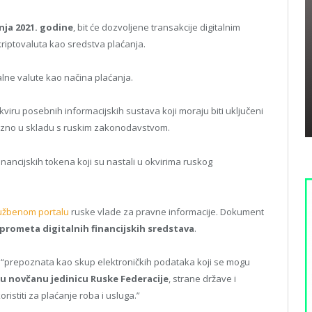
čnja 2021. godine
, bit će dozvoljene transakcije digitalnim
kriptovaluta kao sredstva plaćanja.
alne valute kao načina plaćanja.
kviru posebnih informacijskih sustava koji moraju biti uključeni
vezno u skladu s ruskim zakonodavstvom.
inancijskih tokena koji su nastali u okvirima ruskog
užbenom portalu
ruske vlade za pravne informacije. Dokument
prometa digitalnih financijskih sredstava
.
e “prepoznata kao skup elektroničkih podataka koji se mogu
ju novčanu jedinicu Ruske Federacije
, strane države i
istiti za plaćanje roba i usluga.”