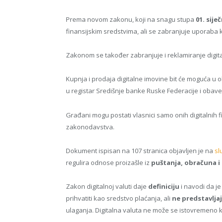
Prema novom zakonu, koji na snagu stupa
01. sije
finansijskim sredstvima, ali se zabranjuje uporaba 
Zakonom se također zabranjuje i reklamiranje digit
Kupnja i prodaja digitalne imovine bit će moguća u o
u registar Središnje banke Ruske Federacije i oba
Građani mogu postati vlasnici samo onih digitalnih f
zakonodavstva.
Dokument ispisan na 107 stranica objavljen je na
sl
regulira odnose proizašle iz
puštanja, obračuna i 
Zakon digitalnoj valuti daje
definiciju
i navodi da j
prihvatiti kao sredstvo plaćanja, ali
ne predstavlja
ulaganja. Digitalna valuta ne može se istovremeno kor