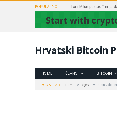
POPULARNO
Hrvatski Bitcoin P
HOME
ČLANCI
BITCOIN
»
»
YOU ARE AT:
Home
Vijesti
Putin zabran