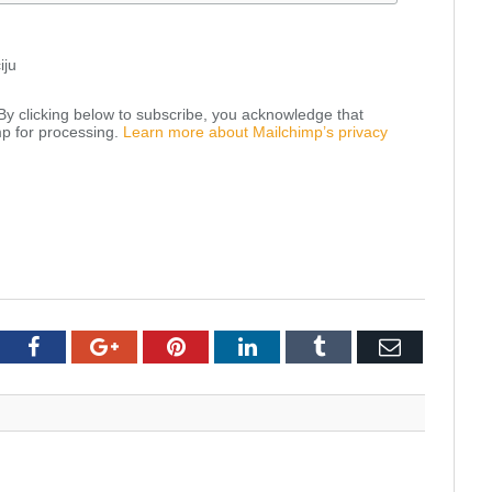
iju
y clicking below to subscribe, you acknowledge that
mp for processing.
Learn more about Mailchimp’s privacy
tter
Facebook
Google+
Pinterest
LinkedIn
Tumblr
Email