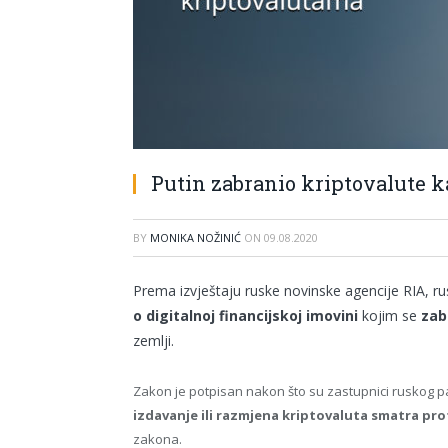
Putin zabranio kriptovalute k
BY
MONIKA NOŽINIĆ
ON
09.08.2020
Prema izvještaju ruske novinske agencije RIA, rus
o digitalnoj financijskoj imovini
kojim se
zab
zemlji.
Zakon je potpisan nakon što su zastupnici ruskog pa
izdavanje ili razmjena kriptovaluta smatra pr
zakona.