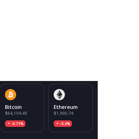
Bitcoin
Ethereum
$64,194.49
$1,900.74
-0.71%
-0.4%