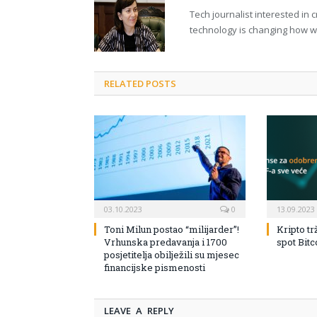
Tech journalist interested in
technology is changing how we 
RELATED POSTS
03.10.2023
0
13.09.2023
Toni Milun postao “milijarder”!
Kripto tr
Vrhunska predavanja i 1700
spot Bit
posjetitelja obilježili su mjesec
financijske pismenosti
LEAVE A REPLY