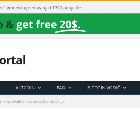
Toni Milun postao “milijarder”! Vrhunska predavanja i 1700 posjetitelja obilježili su mjesec financijske pismenosti
ortal
ALTCOIN
FAQ
BITCOIN VODIČ
io kriptovalute kao sredstvo plaćanja