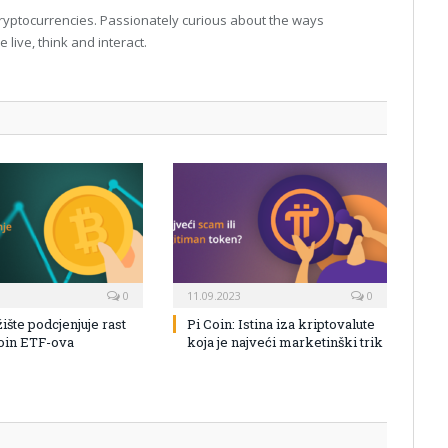
 cryptocurrencies. Passionately curious about the ways
live, think and interact.
0
11.09.2023
0
žište podcjenjuje rast
Pi Coin: Istina iza kriptovalute
coin ETF-ova
koja je najveći marketinški trik