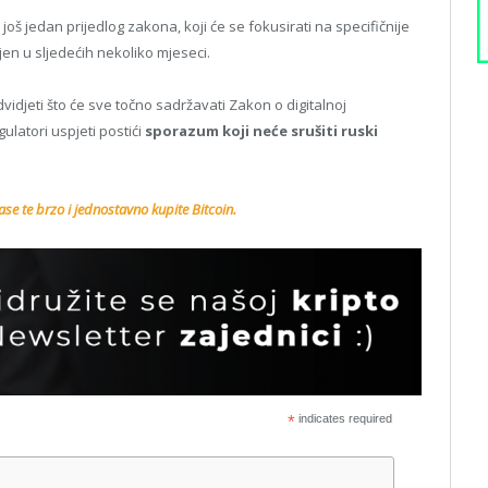
još jedan prijedlog zakona, koji će se fokusirati na specifičnije
ojen u sljedećih nekoliko mjeseci.
vidjeti što će sve točno sadržavati Zakon o digitalnoj
ulatori uspjeti postići
sporazum koji neće srušiti ruski
se te brzo i jednostavno kupite Bitcoin.
*
indicates required