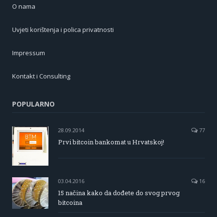
O nama
Uvjeti korištenja i polica privatnosti
Impressum
Kontakt i Consulting
POPULARNO
28.09.2014
77
Prvi bitcoin bankomat u Hrvatskoj!
03.04.2016
16
15 načina kako da dođete do svog prvog
bitcoina