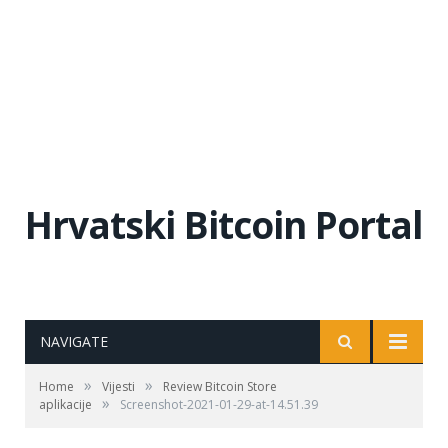
Hrvatski Bitcoin Portal
NAVIGATE
»
»
Home
Vijesti
Review Bitcoin Store
»
aplikacije
Screenshot-2021-01-29-at-14.51.39