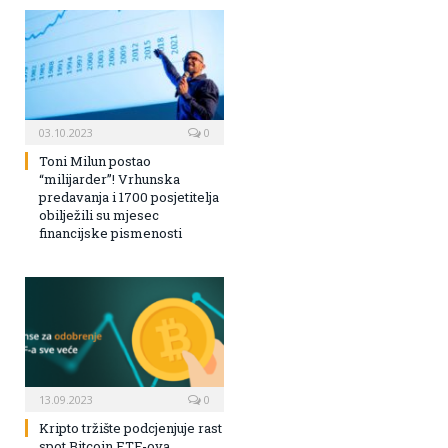
03.10.2023
0
Toni Milun postao
“milijarder”! Vrhunska
predavanja i 1700 posjetitelja
obilježili su mjesec
financijske pismenosti
13.09.2023
0
Kripto tržište podcjenjuje rast
spot Bitcoin ETF-ova