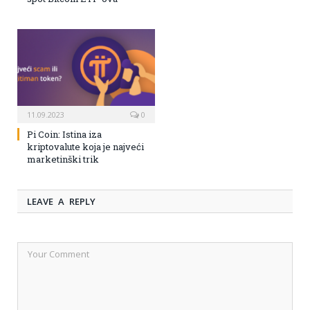
11.09.2023
0
Pi Coin: Istina iza
kriptovalute koja je najveći
marketinški trik
LEAVE A REPLY