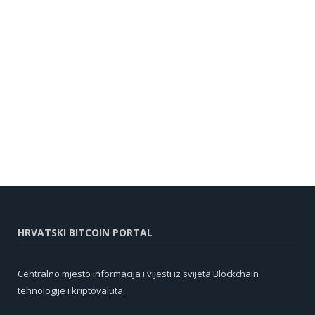
HRVATSKI BITCOIN PORTAL
Centralno mjesto informacija i vijesti iz svijeta Blockchain
tehnologije i kriptovaluta.