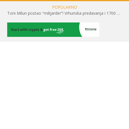
POPULARNO
Toni Milun postao “milijarder”! Vrhunska predavanja i 1700 posjetitelja obilježili su mjesec financijske pismenosti