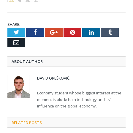
SHARE.
Twitter
Facebook
Google+
Pinterest
LinkedIn
Tumblr
Email
ABOUT AUTHOR
DAVID OREŠKOVIĆ
Economy student whose biggest interest at the
moment is blockchain technology and its'
influence on the global economy.
RELATED POSTS