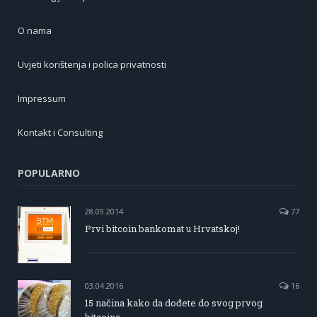
O nama
Uvjeti korištenja i polica privatnosti
Impressum
Kontakt i Consulting
POPULARNO
28.09.2014
77
Prvi bitcoin bankomat u Hrvatskoj!
03.04.2016
16
15 načina kako da dođete do svog prvog
bitcoina