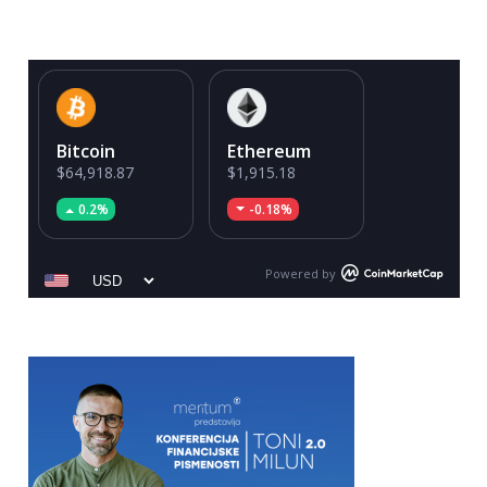
Bitcoin
Ethereum
$64,918.87
$1,915.18
0.2%
-0.18%
Powered by