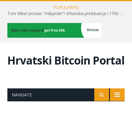
POPULARNO
Toni Milun postao “milijarder”! Vrhunska predavanja i 1700 posjetitelja obilježili su mjesec financijske pismenosti
Hrvatski Bitcoin Portal
NAVIGATE