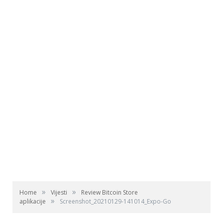
»
»
Home
Vijesti
Review Bitcoin Store
»
aplikacije
Screenshot_20210129-141014_Expo-Go