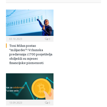
03.10.2023
0
Toni Milun postao
“milijarder”! Vrhunska
predavanja i 1700 posjetitelja
obilježili su mjesec
financijske pismenosti
13.09.2023
0