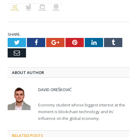
SHARE.
Twitter
Facebook
Google+
Pinterest
LinkedIn
Tumblr
Email
ABOUT AUTHOR
DAVID OREŠKOVIĆ
Economy student whose biggest interest at the
moment is blockchain technology and its'
influence on the global economy.
RELATED POSTS