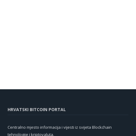
HRVATSKI BITCOIN PORTAL
Centralno mjesto informacija i vijesti iz svijeta Blockchain
tehnologije i kriptovaluta.