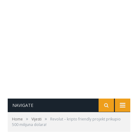
NAVIGATE
»
»
Home
Vijesti
Revolut – kripto friendly projekt prikupio
500 milijuna dolara!