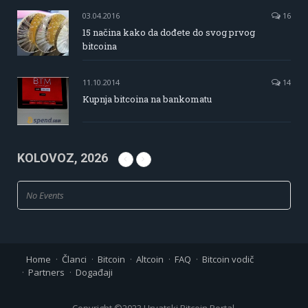
03.04.2016
16
15 načina kako da dođete do svog prvog
bitcoina
11.10.2014
14
Kupnja bitcoina na bankomatu
KOLOVOZ, 2026
No Events
Home
Članci
Bitcoin
Altcoin
FAQ
Bitcoin vodič
Partners
Događaji
Copyright ©2023 Hrvatski Bitcoin Portal.