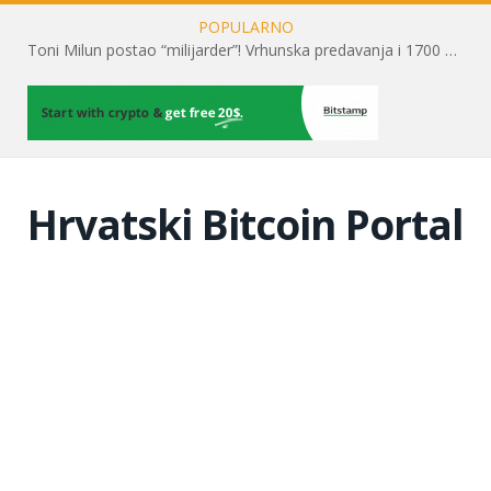
POPULARNO
Toni Milun postao “milijarder”! Vrhunska predavanja i 1700 posjetitelja obilježili su mjesec financijske pismenosti
Hrvatski Bitcoin Portal