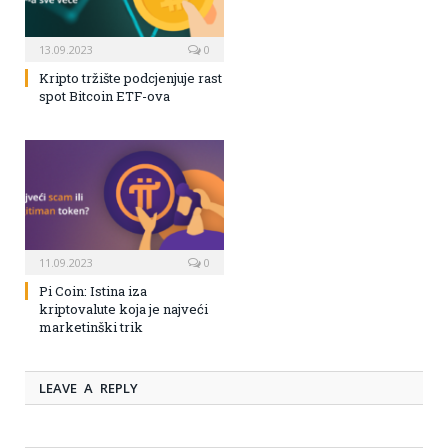
13.09.2023
0
Kripto tržište podcjenjuje rast
spot Bitcoin ETF-ova
11.09.2023
0
Pi Coin: Istina iza
kriptovalute koja je najveći
marketinški trik
LEAVE A REPLY