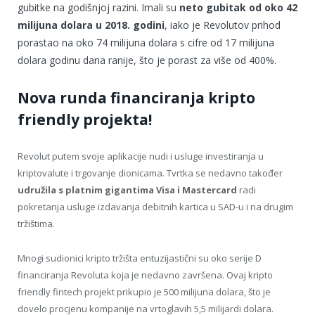
gubitke na godišnjoj razini. Imali su
neto gubitak od oko 42
milijuna dolara u 2018. godini
, iako je Revolutov prihod
porastao na oko 74 milijuna dolara s cifre od 17 milijuna
dolara godinu dana ranije, što je porast za više od 400%.
Nova runda financiranja kripto
friendly projekta!
Revolut putem svoje aplikacije nudi i usluge investiranja u
kriptovalute i trgovanje dionicama. Tvrtka se nedavno također
udružila s platnim gigantima Visa i Mastercard
radi
pokretanja usluge izdavanja debitnih kartica u SAD-u i na drugim
tržištima.
Mnogi sudionici kripto tržišta entuzijastični su oko serije D
financiranja Revoluta koja je nedavno završena. Ovaj kripto
friendly fintech projekt prikupio je 500 milijuna dolara, što je
dovelo procjenu kompanije na vrtoglavih 5,5 milijardi dolara.