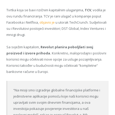
Tvrtka koja se bavi rizičnim kapitalnim ulaganjima,
TCV
, vodila je
ovu rundu financiranja. TCV je rani ulagač u kompanije poput
Facebooka i Netflixa,
objavio je
u utorak TechCrunch. Sudjelovali
su i Revolutovi postojeći investitori; DST Global, Index Ventures i
mnogi drugi.
Sa svježim kapitalom,
Revolut planira poboljšati svoj
proizvod i izvore prihoda.
Konkretno, maloprodajni i poslovni
korisnici mogu očekivati ​​nove opcije za usluge pozajmljivanja.
Korisnici također u budućnosti mogu očekivati “kompletne”
bankovne račune u Europi.
“Na misiji smo izgradnje globalne financijske platforme i
jedinstvene aplikacije pomoću koje naši korisnici mogu
upravljati svim svojim dnevnim financijama, a ova
investicija pokazuje povjerenje investitora u naš
poslovni model”, rekao je osnivač Revolut-a, Nik