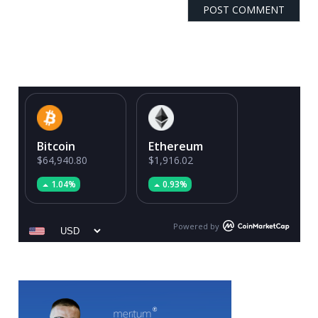
Bitcoin
Ethereum
$64,940.80
$1,916.02
1.04%
0.93%
Powered by