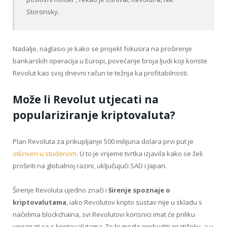
Storonsky.
Nadalje, naglasio je kako se projekt fokusira na proširenje
bankarskih operacija u Europi, povećanje broja ljudi koji koriste
Revolut kao svoj dnevni račun te težnja ka profitabilnosti.
Može li Revolut utjecati na
populariziranje kriptovaluta?
Plan Revoluta za prikupljanje 500 milijuna dolara prvi put je
otkriven u studenom
. U to je vrijeme tvrtka izjavila kako se želi
proširiti na globalnoj razini, uključujući SAD i Japan.
Širenje Revoluta ujedno znači i
širenje spoznaje o
kriptovalutama
, iako Revolutov kripto sustav nije u skladu s
načelima blockchaina, svi Revolutovi korisnici imat će priliku
upoznati se s kriptovalutama. To bi moglo probuditi znatiželju, a u