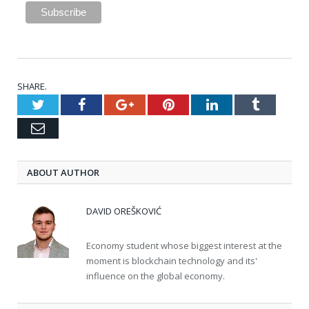
SHARE.
Twitter
Facebook
Google+
Pinterest
LinkedIn
Tumblr
Email
ABOUT AUTHOR
DAVID OREŠKOVIĆ
Economy student whose biggest interest at the
moment is blockchain technology and its'
influence on the global economy.