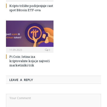
Kripto tržište podcjenjuje rast
spot Bitcoin ETF-ova
11.09.2023
0
Pi Coin: Istina iza
kriptovalute koja je najveći
marketinški trik
LEAVE A REPLY