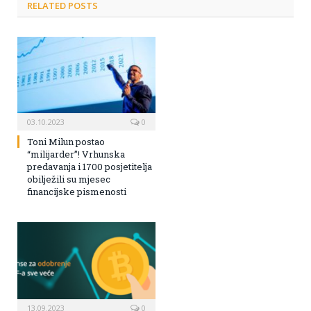
RELATED POSTS
03.10.2023
0
Toni Milun postao
“milijarder”! Vrhunska
predavanja i 1700 posjetitelja
obilježili su mjesec
financijske pismenosti
13.09.2023
0