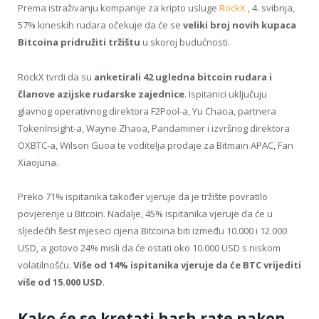
Prema istraživanju kompanije za kripto usluge
RockX
, 4. svibnja,
57% kineskih rudara očekuje da će se
veliki broj novih kupaca
Bitcoina pridružiti tržištu
u skoroj budućnosti.
RockX tvrdi da su
anketirali 42 ugledna bitcoin rudara i
članove azijske rudarske zajednice
. Ispitanici uključuju
glavnog operativnog direktora F2Pool-a, Yu Chaoa, partnera
TokenInsight-a, Wayne Zhaoa, Pandaminer i izvršnog direktora
OXBTC-a, Wilson Guoa te voditelja prodaje za Bitmain APAC, Fan
Xiaojuna.
Preko 71% ispitanika također vjeruje da je tržište povratilo
povjerenje u Bitcoin. Nadalje, 45% ispitanika vjeruje da će u
sljedećih šest mjeseci cijena Bitcoina biti između 10.000 i 12.000
USD, a gotovo 24% misli da će ostati oko 10.000 USD s niskom
volatilnošću.
Više od 14% ispitanika vjeruje da će BTC vrijediti
više od 15.000 USD
.
Kako će se kretati hash rate nakon