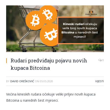
Rudari predviđaju pojavu novih
0
kupaca Bitcoina
BY
DAVID OREŠKOVIĆ
ON
05.05.2020
VIJESTI
Većina kineskih rudara očekuje veliki priljev novih kupaca
Bitcoina u narednih šest mjeseci.