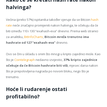
halvinga?
Većina (preko 57%) ispitanika također vjeruje da se Bitcoin
hash
rate
neće značajno promijeniti nakon halvinga, te očekuju da će
biti između 110 i 130 “exahash-eva” dnevno. Prema web stranici
za analitiku,
BitInfoCharts
,
Bitcoin mreža trenutno ima
hashrate od 127 “exahash-eva”
dnevno.
Ovo se čini u skladu s onim što mnogi u kripto zajednici misle. Kao
što je
Cointelegraph
nedavno izvijestio,
37% kripto zajednice
očekuje da će Bitcoin hashrate biti viši
, mjesec dana nakon
što je prepolovljena nagrada po novom bloku, nego što je
trenutno.
Hoće li rudarenje ostati
profitabilno?