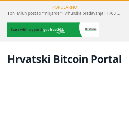
POPULARNO
Toni Milun postao “milijarder”! Vrhunska predavanja i 1700 posjetitelja obilježili su mjesec financijske pismenosti
Hrvatski Bitcoin Portal