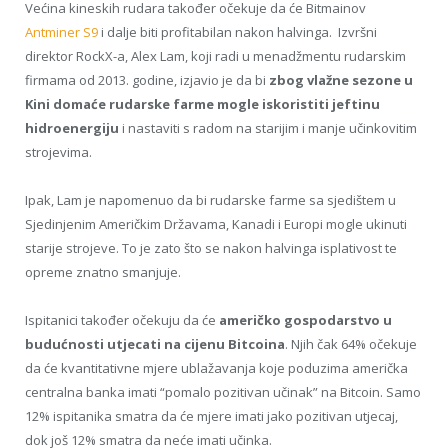
Većina kineskih rudara također očekuje da će Bitmainov
Antminer S9
i dalje biti profitabilan nakon halvinga. Izvršni
direktor RockX-a, Alex Lam, koji radi u menadžmentu rudarskim
firmama od 2013. godine, izjavio je da bi
zbog vlažne sezone u
Kini domaće rudarske farme mogle iskoristiti jeftinu
hidroenergiju
i nastaviti s radom na starijim i manje učinkovitim
strojevima.
Ipak, Lam je napomenuo da bi rudarske farme sa sjedištem u
Sjedinjenim Američkim Državama, Kanadi i Europi mogle ukinuti
starije strojeve. To je zato što se nakon halvinga isplativost te
opreme znatno smanjuje.
Ispitanici također očekuju da će
američko gospodarstvo u
budućnosti utjecati na cijenu Bitcoina
. Njih čak 64% očekuje
da će kvantitativne mjere ublažavanja koje poduzima američka
centralna banka imati “pomalo pozitivan učinak” na Bitcoin. Samo
12% ispitanika smatra da će mjere imati jako pozitivan utjecaj,
dok još 12% smatra da neće imati učinka.