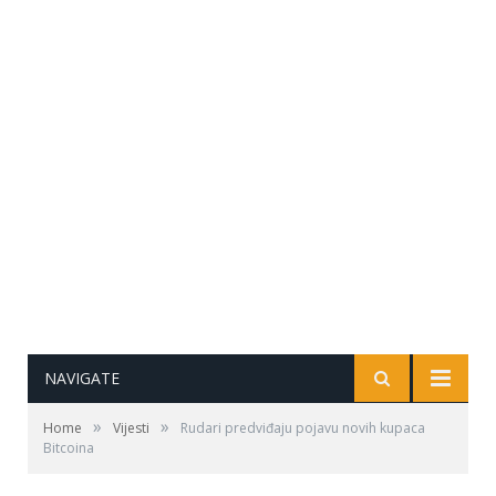
NAVIGATE
»
»
Home
Vijesti
Rudari predviđaju pojavu novih kupaca
Bitcoina