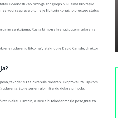
statak likvidnosti kao razloge zbog kojih bi Rusima bilo teško
ođer se vodi rasprava o tome je li bitcoin konačno preuzeo status
 brojnim sankcijama, Rusija bi mogla krenuti putem rudarenja
rene rudarenju Bitcoina”, istaknuo je David Carlisle, direktor
ja?
ijama, također su se okrenule rudarenju kriptovaluta. Tijekom
 rudarenja, što je generiralo milijardu dolara prihoda.
vrstu valutu i Bitcoin, a Rusija bi također mogla posegnuti za