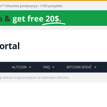
Toni Milun postao “milijarder”! Vrhunska predavanja i 1700 posjetitelja obilježili su mjesec financijske pismenosti
ortal
ALTCOIN
FAQ
BITCOIN VODIČ
og sankcija mogla posegnuti za rudarenjem Bitcoina