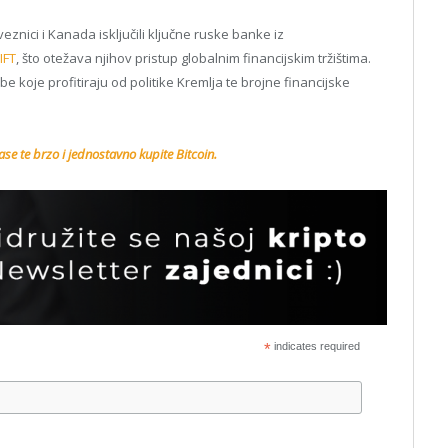
ici i Kanada isključili ključne ruske banke iz
IFT
, što otežava njihov pristup globalnim financijskim tržištima.
koje profitiraju od politike Kremlja te brojne financijske
se te brzo i jednostavno kupite Bitcoin.
*
indicates required