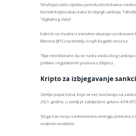
Stručnjaci ističu sljedivu prirodu blockchaina i nedo
koristiti kriptovalutu kako bi izbjegli sankcije. Tak
“digitalnog zlata”.
Kako bi se izvukla iz trenutne situacije uzrokovane
Bitcoina (BTC) na temelju svojih bogatih resursa.
“Nije neočekivano da se ruska vlada zbog sankcija ok
politike i regulatornih poslova u Ellipticu.
Kripto za izbjegavanje sankci
Zemlje poput Irana, koje se već suočavaju sa sankc
2021. godine, u zemlji je zabilježeno gotovo 4.5% BTC
Stoga Iran svoju sankcioniranu energiju pretvara u č
ovakvim modelom.