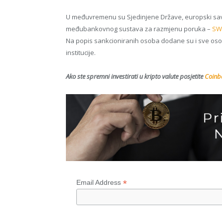
U međuvremenu su Sjedinjene Države, europski savezn
međubankovnog sustava za razmjenu poruka –
SW
Na popis sankcioniranih osoba dodane su i sve osobe 
institucije.
Ako ste spremni investirati u kripto valute posjetite
Coinba
*
Email Address