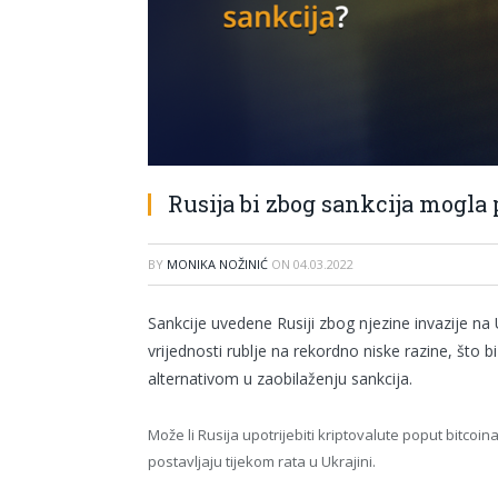
Rusija bi zbog sankcija mogla
BY
MONIKA NOŽINIĆ
ON
04.03.2022
Sankcije uvedene Rusiji zbog njezine invazije na
vrijednosti rublje na rekordno niske razine, što 
alternativom u zaobilaženju sankcija.
Može li Rusija upotrijebiti kriptovalute poput bitcoin
postavljaju tijekom rata u Ukrajini.