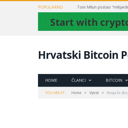
POPULARNO
Hrvatski Bitcoin P
HOME
ČLANCI
BITCOIN
»
»
YOU ARE AT:
Home
Vijesti
Rusija bi zb