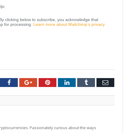
iju
y clicking below to subscribe, you acknowledge that
mp for processing.
Learn more about Mailchimp’s privacy
tter
Facebook
Google+
Pinterest
LinkedIn
Tumblr
Email
 cryptocurrencies. Passionately curious about the ways