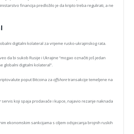
tarstvo financija predložilo je da kripto treba regulirati, a ne
l
 globalni digitalni kolateral za vrijeme rusko-ukrajinskog rata.
o da bi sukob Rusije i Ukrajine “mogao označiti još jedan
globalni digitalni kolateral”.
e kriptovalute poput Bitcoina za
offshore
transakcije temeljene na
r
servis koji spaja prodavače i kupce, najavio rezanje naknada
jnim ekonomskim sankcijama s ciljem odsjecanja brojnih ruskih