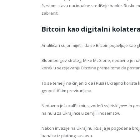
čvrstom stavu nacionalne središnje banke. Rusko minis
zabraniti.
Bitcoin kao digitalni kolatera
Analitičari su primijetili da se Bitcoin pojavljuje kao
Bloombergov strateg, Mike McGlone, nedavno je nave
korak u sazrijevanju Bitcoina prema tome da postane 
To se temelji na činjenici da i Rusi i Ukrajinci korist
geopolitičkim previranjima.
Nedavno je LocalBitcoins, vodeći svjetski
peer-to-pee
na nulu za Ukrajince u zemlji i inozemstvu.
Nakon invazije na Ukrajinu, Rusija je pogođena bro
banaka iz platnog sustava.