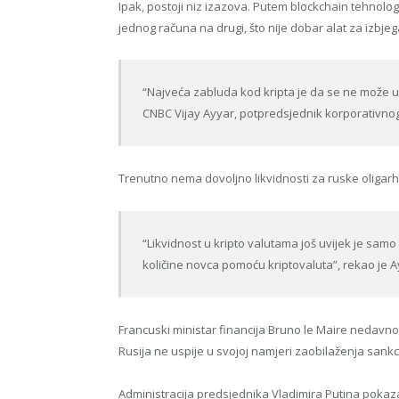
Ipak, postoji niz izazova. Putem blockchain tehnolog
jednog računa na drugi, što nije dobar alat za izbje
“Najveća zabluda kod kripta je da se ne može ući
CNBC Vijay Ayyar, potpredsjednik korporativno
Trenutno nema dovoljno likvidnosti za ruske oligarhe
“Likvidnost u kripto valutama još uvijek je samo d
količine novca pomoću kriptovaluta”, rekao je A
Francuski ministar financija Bruno le Maire nedavno 
Rusija ne uspije u svojoj namjeri zaobilaženja sankc
Administracija predsjednika Vladimira Putina pokaza