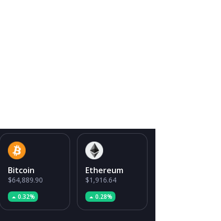
Bitcoin
Ethereum
$64,889.90
$1,916.64
0.32%
0.28%