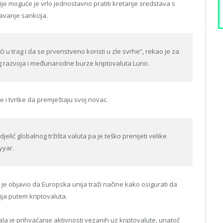
ije moguće je vrlo jednostavno pratiti kretanje sredstava s
gavanje sankcija.
 u trag i da se prvenstveno koristi u zle svrhe”, rekao je za
g razvoja i međunarodne burze kriptovaluta Luno.
 i tvrtke da premještaju svoj novac.
jelić globalnog tržišta valuta pa je teško prenijeti velike
yyar.
je objavio da Europska unija traži načine kako osigurati da
ija putem kriptovaluta.
la je prihvaćanje aktivnosti vezanih uz kriptovalute, unatoč