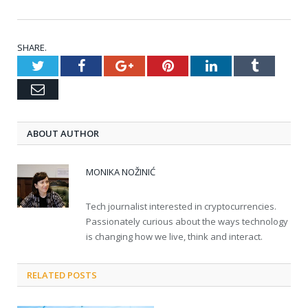
SHARE.
Twitter
Facebook
Google+
Pinterest
LinkedIn
Tumblr
Email
ABOUT AUTHOR
MONIKA NOŽINIĆ
Tech journalist interested in cryptocurrencies.
Passionately curious about the ways technology
is changing how we live, think and interact.
RELATED POSTS