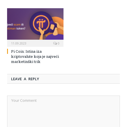
11.09.2023
0
Pi Coin: Istina iza
kriptovalute koja je najveći
marketinški trik
LEAVE A REPLY