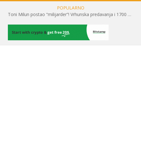
POPULARNO
Toni Milun postao “milijarder”! Vrhunska predavanja i 1700 posjetitelja obilježili su mjesec financijske pismenosti