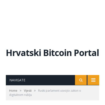
Hrvatski Bitcoin Portal
NAVIGATE
»
»
Home
Vijesti
Ruski parlament usvojio zakon o
digitalnom rublju