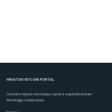
HRVATSKI BITCOIN PORTAL
Centralno mjesto informacija i vijesti iz svijeta Blockchain
tehnologije i kriptovaluta.
O nama