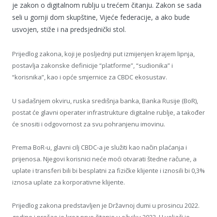
je zakon o digitalnom rublju u trećem čitanju. Zakon se sada
seli u gornji dom skupštine, Vijeće federacije, a ako bude
usvojen, stiže i na predsjednički stol.
Prijedlog zakona, koji je posljednji put izmijenjen krajem lipnja,
postavlja zakonske definicije “platforme”, “sudionika” i
“korisnika”, kao i opće smjernice za CBDC ekosustav.
U sadašnjem okviru, ruska središnja banka, Banka Rusije (BoR),
postat će glavni operater infrastrukture digitalne rublje, a također
će snositi i odgovornost za svu pohranjenu imovinu.
Prema BoR-u, glavni cilj CBDC-a je služiti kao način plaćanja i
prijenosa. Njegovi korisnici neće moći otvarati štedne račune, a
uplate i transferi bili bi besplatni za fizičke klijente i iznosili bi 0,3%
iznosa uplate za korporativne klijente.
Prijedlog zakona predstavljen je Državnoj dumi u prosincu 2022.
godine i prošao je kroz prvo čitanje u ožujku 2023. U veljači je