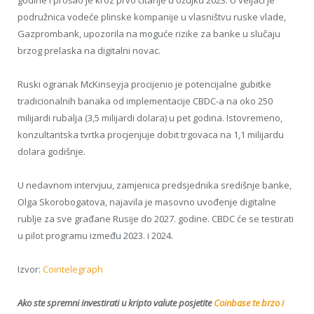
podružnica vodeće plinske kompanije u vlasništvu ruske vlade,
Gazprombank, upozorila na moguće rizike za banke u slučaju
brzog prelaska na digitalni novac.
Ruski ogranak McKinseyja procijenio je potencijalne gubitke
tradicionalnih banaka od implementacije CBDC-a na oko 250
milijardi rubalja (3,5 milijardi dolara) u pet godina. Istovremeno,
konzultantska tvrtka procjenjuje dobit trgovaca na 1,1 milijardu
dolara godišnje.
U nedavnom intervjuu, zamjenica predsjednika središnje banke,
Olga Skorobogatova, najavila je masovno uvođenje digitalne
rublje za sve građane Rusije do 2027. godine. CBDC će se testirati
u pilot programu između 2023. i 2024.
Izvor:
Cointelegraph
Ako ste spremni investirati u kripto valute posjetite
Coinbase te brzo i