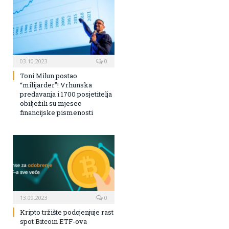
03.10.2023
0
Toni Milun postao
“milijarder”! Vrhunska
predavanja i 1700 posjetitelja
obilježili su mjesec
financijske pismenosti
13.09.2023
0
Kripto tržište podcjenjuje rast
spot Bitcoin ETF-ova