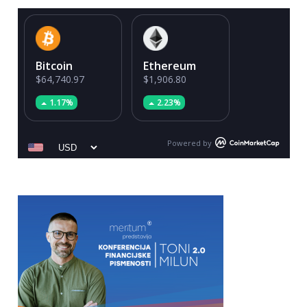
Bitcoin
Ethereum
$64,740.97
$1,906.80
1.17%
2.23%
Powered by