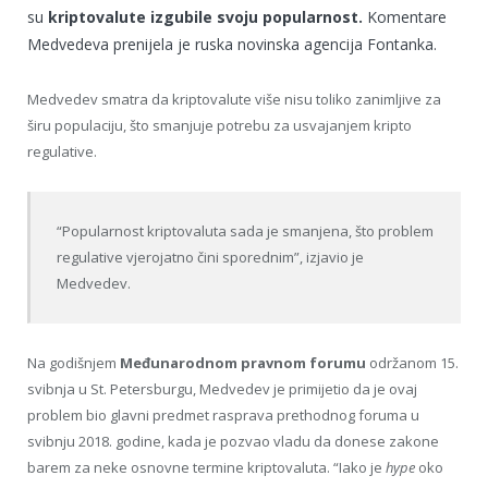
su
kriptovalute izgubile svoju popularnost.
Komentare
Medvedeva prenijela je ruska novinska agencija Fontanka.
Medvedev smatra da kriptovalute više nisu toliko zanimljive za
širu populaciju, što smanjuje potrebu za usvajanjem kripto
regulative.
“Popularnost kriptovaluta sada je smanjena, što problem
regulative vjerojatno čini sporednim”, izjavio je
Medvedev.
Na godišnjem
Međunarodnom pravnom forumu
održanom 15.
svibnja u St. Petersburgu, Medvedev je primijetio da je ovaj
problem bio glavni predmet rasprava prethodnog foruma u
svibnju 2018. godine, kada je pozvao vladu da donese zakone
barem za neke osnovne termine kriptovaluta. “Iako je
hype
oko