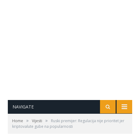
NAVIGATE
»
»
Home
Vijesti
Ruski premijer: Regulacija nije prioritet jer
kriptovalute gube na popularnosti