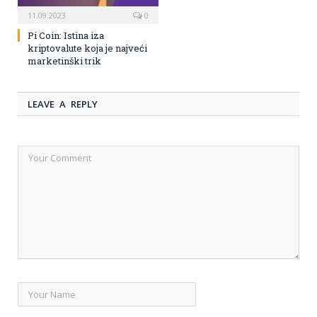
11.09.2023
0
Pi Coin: Istina iza
kriptovalute koja je najveći
marketinški trik
LEAVE A REPLY