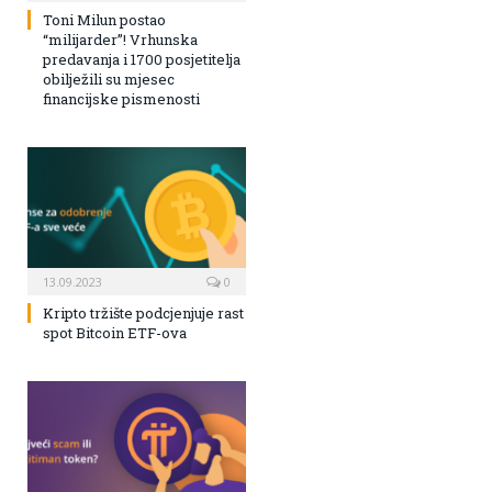
Toni Milun postao
“milijarder”! Vrhunska
predavanja i 1700 posjetitelja
obilježili su mjesec
financijske pismenosti
13.09.2023
0
Kripto tržište podcjenjuje rast
spot Bitcoin ETF-ova