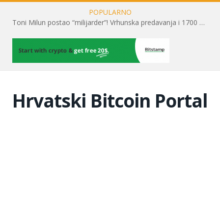
POPULARNO
Toni Milun postao “milijarder”! Vrhunska predavanja i 1700 posjetitelja obilježili su mjesec financijske pismenosti
Hrvatski Bitcoin Portal