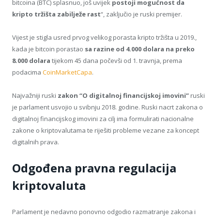
bitcoina (BTC) splasnuo, još uvijek
postoji mogućnost da
kripto tržišta zabilježe rast
“, zaključio je ruski premijer.
Vijest je stigla usred prvog velikog porasta kripto tržišta u 2019.,
kada je bitcoin porastao
sa razine od 4.000 dolara na preko
8.000 dolara
tijekom 45 dana počevši od 1. travnja, prema
podacima
CoinMarketCapa
.
Najvažniji ruski
zakon “O digitalnoj financijskoj imovini”
ruski
je parlament usvojio u svibnju 2018. godine. Ruski nacrt zakona o
digitalnoj financijskog imovini za cilj ima formulirati nacionalne
zakone o kriptovalutama te riješiti probleme vezane za koncept
digitalnih prava.
Odgođena pravna regulacija
kriptovaluta
Parlament je nedavno ponovno odgodio razmatranje zakona i