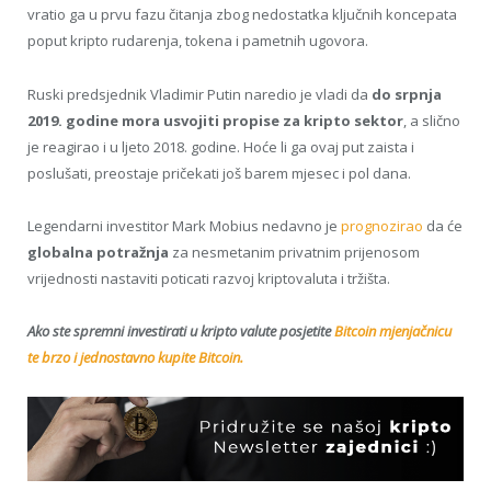
vratio ga u prvu fazu čitanja zbog nedostatka ključnih koncepata
poput kripto rudarenja, tokena i pametnih ugovora.
Ruski predsjednik Vladimir Putin naredio je vladi da
do srpnja
2019. godine mora usvojiti propise za kripto sektor
, a slično
je reagirao i u ljeto 2018. godine. Hoće li ga ovaj put zaista i
poslušati, preostaje pričekati još barem mjesec i pol dana.
Legendarni investitor Mark Mobius nedavno je
prognozirao
da će
globalna potražnja
za nesmetanim privatnim prijenosom
vrijednosti nastaviti poticati razvoj kriptovaluta i tržišta.
Ako ste spremni investirati u kripto valute posjetite
Bitcoin mjenjačnicu
te brzo i jednostavno kupite Bitcoin.