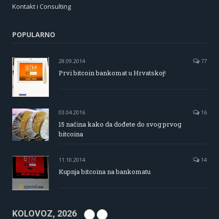
Kontakt i Consulting
POPULARNO
28.09.2014
77
Prvi bitcoin bankomat u Hrvatskoj!
03.04.2016
16
15 načina kako da dođete do svog prvog
bitcoina
11.10.2014
14
Kupnja bitcoina na bankomatu
KOLOVOZ, 2026