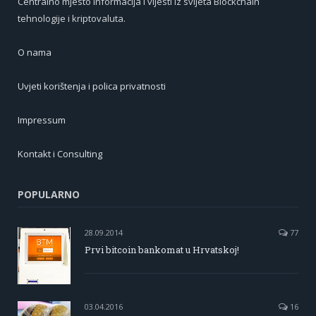
Centralno mjesto informacija i vijesti iz svijeta Blockchain
tehnologije i kriptovaluta.
O nama
Uvjeti korištenja i polica privatnosti
Impressum
Kontakt i Consulting
POPULARNO
28.09.2014
77
Prvi bitcoin bankomat u Hrvatskoj!
03.04.2016
16