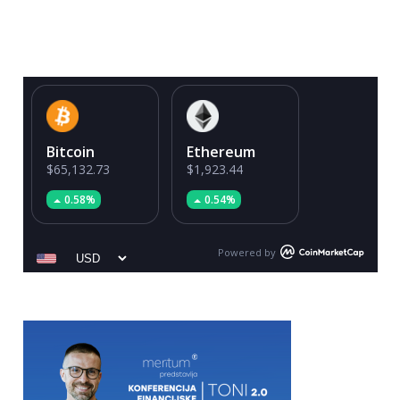
Bitcoin
Ethereum
$65,132.73
$1,923.44
0.58%
0.54%
Powered by