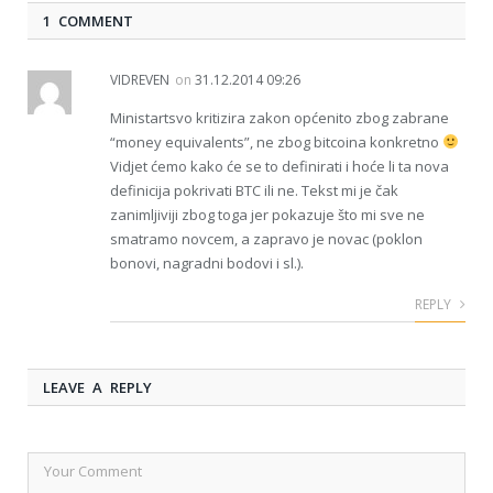
1 COMMENT
VIDREVEN
on
31.12.2014 09:26
Ministartsvo kritizira zakon općenito zbog zabrane
“money equivalents”, ne zbog bitcoina konkretno
Vidjet ćemo kako će se to definirati i hoće li ta nova
definicija pokrivati BTC ili ne. Tekst mi je čak
zanimljiviji zbog toga jer pokazuje što mi sve ne
smatramo novcem, a zapravo je novac (poklon
bonovi, nagradni bodovi i sl.).
REPLY
LEAVE A REPLY