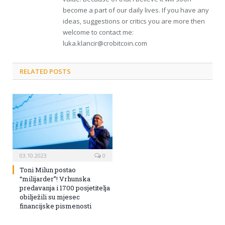
become a part of our daily lives. If you have any
ideas, suggestions or critics you are more then
welcome to contact me:
luka.klancir@crobitcoin.com
RELATED POSTS
03.10.2023
0
Toni Milun postao
“milijarder”! Vrhunska
predavanja i 1700 posjetitelja
obilježili su mjesec
financijske pismenosti