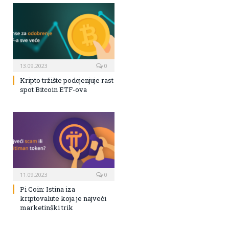
13.09.2023
0
Kripto tržište podcjenjuje rast
spot Bitcoin ETF-ova
11.09.2023
0
Pi Coin: Istina iza
kriptovalute koja je najveći
marketinški trik