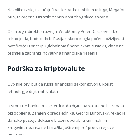
Nekoliko tvrtki, uključujući velike tvrtke mobilnih usluga, Megafon i
MTS, također su izrazile zabrinutost zbog skice zakona.
Osim toga, direktor razvoja WebMoney Peter Darakhvelidze
rekao je da, budući da bi Rusija uskoro mogla početi doživljavati
poteškoće u pristupu globalnom financijskom sustavu, vlada ne
bi smjela zabraniti inovativna financijska rješenja.
Podrška za kriptovalute
Ovo nije prvi put da ruski financijski sektor govori u korist
tehnologije digitalnih valuta.
U srpnju je banka Rusije tvrdila da digitalna valuta ne bi trebala
biti odbijena. Zamjenik predsjednika, Georgij Luntovsky, rekao je
da, iako postoje dokazi o bitcoin uporabi u kriminalnim
krugovima, banka ne bi tražila „oštre mjere“ protiv njegove
upotrebe.