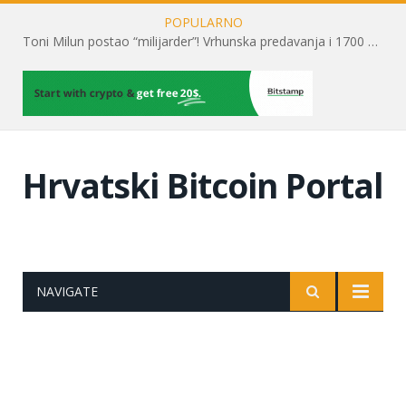
POPULARNO
Toni Milun postao “milijarder”! Vrhunska predavanja i 1700 posjetitelja obilježili su mjesec financijske pismenosti
Hrvatski Bitcoin Portal
NAVIGATE