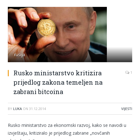
rusija
Rusko ministarstvo kritizira
1
prijedlog zakona temeljen na
zabrani bitcoina
BY
LUKA
ON
31.12.2014
VIJESTI
Rusko ministarstvo za ekonomski razvoj, kako se navodi u
izvještaju, kritiziralo je prijedlog zabrane „novčanih