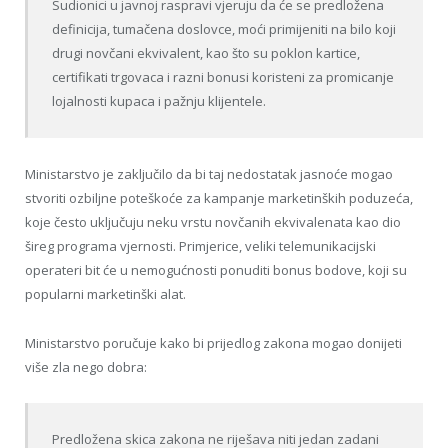
Sudionici u javnoj raspravi vjeruju da će se predložena
definicija, tumačena doslovce, moći primijeniti na bilo koji
drugi novčani ekvivalent, kao što su poklon kartice,
certifikati trgovaca i razni bonusi koristeni za promicanje
lojalnosti kupaca i pažnju klijentele.
Ministarstvo je zaključilo da bi taj nedostatak jasnoće mogao
stvoriti ozbiljne poteškoće za kampanje marketinških poduzeća,
koje često uključuju neku vrstu novčanih ekvivalenata kao dio
šireg programa vjernosti. Primjerice, veliki telemunikacijski
operateri bit će u nemogućnosti ponuditi bonus bodove, koji su
popularni marketinški alat.
Ministarstvo poručuje kako bi prijedlog zakona mogao donijeti
više zla nego dobra:
Predložena skica zakona ne riješava niti jedan zadani