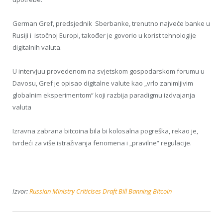
German Gref, predsjednik Sberbanke, trenutno najveće banke u
Rusiji i istočnoj Europi, također je govorio u korist tehnologije
digitalnih valuta.
U intervjuu provedenom na svjetskom gospodarskom forumu u
Davosu, Gref je opisao digitalne valute kao „vrlo zanimljivim
globalnim eksperimentom“ koji razbija paradigmu izdvajanja
valuta
Izravna zabrana bitcoina bila bi kolosalna pogreška, rekao je,
tvrdeći za više istraživanja fenomena i „pravilne“ regulacije.
Izvor:
Russian Ministry Criticises Draft Bill Banning Bitcoin