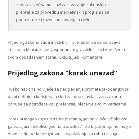
zadatak, već samo služi za stvaranje zakonskih
prepreka za provedbu marketinških programa za
poduzetnike i razvoj poslovanja u cjelini.
Prijedlog zakona sada može biti ili prerađen da se odražava
kritikama Ministarstva gospodarskog razvitka ili biti donešen u
svom dosadašnjem stanju, uključujući i komentare.
Prijedlog zakona “korak unazad”
Rusko nacionalno vijeće za nadgledanje prometa također govori
da bi definicija korištena u skici zakona stavila izvan zakona
bonuse za potrošače koji preferiraju plaćanje svojim karticama.
Potez bi mogao ugroziti tržište plaćanja, govori vijeće, učinkovito
ga bacajući „nekoliko godina u prošlost“, što bi potencijalno moglo
dovesti do pada bezgotovniskog plaćanja za robu i usluge.