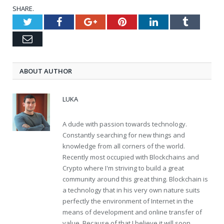
SHARE.
Twitter
Facebook
Google+
Pinterest
LinkedIn
Tumblr
Email
ABOUT AUTHOR
LUKA
A dude with passion towards technology.
Constantly searching for new things and
knowledge from all corners of the world.
Recently most occupied with Blockchains and
Crypto where I'm striving to build a great
community around this great thing. Blockchain is
a technology that in his very own nature suits
perfectly the environment of Internet in the
means of development and online transfer of
value. Because of that I believe it will soon