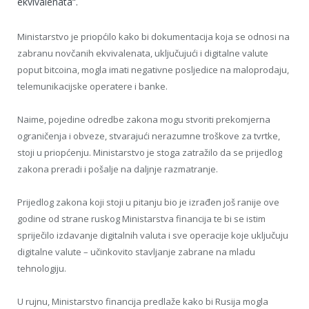
ekvivalenata“.
Ministarstvo je priopćilo kako bi dokumentacija koja se odnosi na
zabranu novčanih ekvivalenata, uključujući i digitalne valute
poput bitcoina, mogla imati negativne posljedice na maloprodaju,
telemunikacijske operatere i banke.
Naime, pojedine odredbe zakona mogu stvoriti prekomjerna
ograničenja i obveze, stvarajući nerazumne troškove za tvrtke,
stoji u priopćenju. Ministarstvo je stoga zatražilo da se prijedlog
zakona preradi i pošalje na daljnje razmatranje.
Prijedlog zakona koji stoji u pitanju bio je izrađen još ranije ove
godine od strane ruskog Ministarstva financija te bi se istim
spriječilo izdavanje digitalnih valuta i sve operacije koje uključuju
digitalne valute – učinkovito stavljanje zabrane na mladu
tehnologiju.
U rujnu, Ministarstvo financija predlaže kako bi Rusija mogla