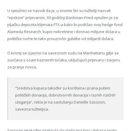
U optužnici se navodi da je, u onome što su tužitelji nazvali
“epskom” prijevarom, 30-godišnji Bankman-Fried optužen je za
pljačku depozita klijenata FTX-a kako bi podržao svoj hedge fond
Alameda Research, kupio nekretnine i donirao milijune dolara u
političke svrhe te tako prouzročio gubitke od milijardi dolara.
O krivnji se izjasnio na saveznom sudu na Manhattanu gdje se
suočava s osam kaznenih točaka, uključujući prijevaru i zavjeru
za pranje novca.
“Sredstva kupaca također su korištena i prana putem
političkih donacija, dobrotvornih donacija i raznih rizičnih
ulaganja”, rekla je na saslušanju Danielle Sassoon,
savezna tužiteljica.
Sassoon jetakođer istaknula da vlada ima hrpu dokaza protiv