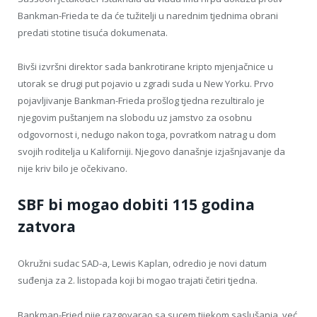
Bankman-Frieda te da će tužitelji u narednim tjednima obrani
predati stotine tisuća dokumenata.
Bivši izvršni direktor sada bankrotirane kripto mjenjačnice u
utorak se drugi put pojavio u zgradi suda u New Yorku. Prvo
pojavljivanje Bankman-Frieda prošlog tjedna rezultiralo je
njegovim puštanjem na slobodu uz jamstvo za osobnu
odgovornost i, nedugo nakon toga, povratkom natrag u dom
svojih roditelja u Kaliforniji. Njegovo današnje izjašnjavanje da
nije kriv bilo je očekivano.
SBF bi mogao dobiti 115 godina
zatvora
Okružni sudac SAD-a, Lewis Kaplan, odredio je novi datum
suđenja za 2. listopada koji bi mogao trajati četiri tjedna.
Bankman-Fried nije razgovarao sa sucem tijekom saslušanja, već