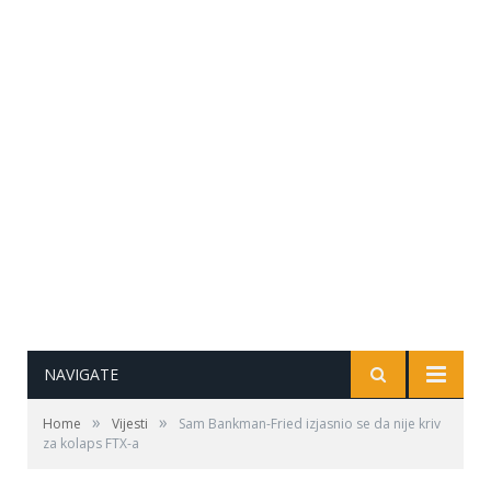
NAVIGATE
»
»
Home
Vijesti
Sam Bankman-Fried izjasnio se da nije kriv
za kolaps FTX-a