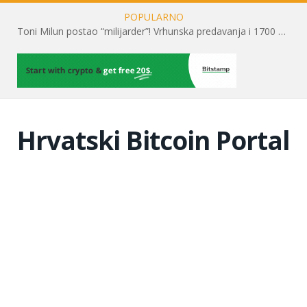
POPULARNO
Toni Milun postao “milijarder”! Vrhunska predavanja i 1700 posjetitelja obilježili su mjesec financijske pismenosti
Hrvatski Bitcoin Portal