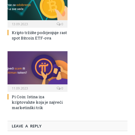
13.09.2023
0
Kripto tržište podcjenjuje rast
spot Bitcoin ETF-ova
11.09.2023
0
Pi Coin: Istina iza
kriptovalute koja je najveći
marketinški trik
LEAVE A REPLY