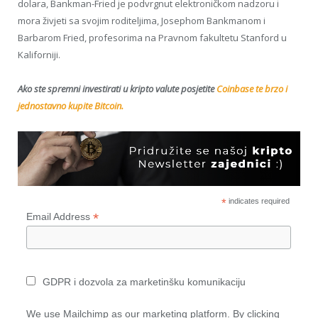
dolara, Bankman-Fried je podvrgnut elektroničkom nadzoru i
mora živjeti sa svojim roditeljima, Josephom Bankmanom i
Barbarom Fried, profesorima na Pravnom fakultetu Stanford u
Kaliforniji.
Ako ste spremni investirati u kripto valute posjetite
Coinbase te brzo i
jednostavno kupite Bitcoin.
*
indicates required
*
Email Address
GDPR i dozvola za marketinšku komunikaciju
We use Mailchimp as our marketing platform. By clicking