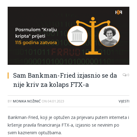
Sam Bankman-Fried izjasnio se da
0
nije kriv za kolaps FTX-a
BY
MONIKA NOŽINIĆ
ON
04.01.2023
VIJESTI
Bankman-Fried, koji je optužen za prijevaru putem interneta i
kršenje pravila financiranja FTX-a, izjasnio se nevinim po
svim kaznenim optužbama.