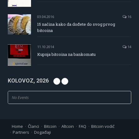
03.04.2016
16
15 načina kako da dođete do svog prvog
bitcoina
11.10.2014
14
Kupnja bitcoina na bankomatu
KOLOVOZ, 2026
No Events
Home
Članci
Bitcoin
Altcoin
FAQ
Bitcoin vodič
Partners
Događaji