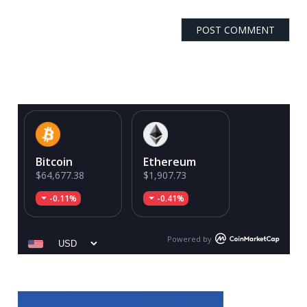
Bitcoin
Ethereum
$64,677.38
$1,907.73
-0.11%
-0.41%
Powered by