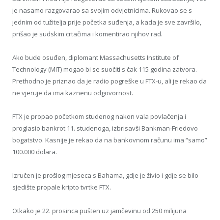
je nasamo razgovarao sa svojim odvjetnicima. Rukovao se s
jednim od tužitelja prije početka suđenja, a kada je sve završilo,
prišao je sudskim crtačima i komentirao njihov rad.
Ako bude osuđen, diplomant Massachusetts Institute of
Technology (MIT) mogao bi se suočiti s čak 115 godina zatvora.
Prethodno je priznao da je radio pogreške u FTX-u, ali je rekao da
ne vjeruje da ima kaznenu odgovornost.
FTX je propao početkom studenog nakon vala povlačenja i
proglasio bankrot 11. studenoga, izbrisavši Bankman-Friedovo
bogatstvo. Kasnije je rekao da na bankovnom računu ima “samo”
100.000 dolara.
Izručen je prošlog mjeseca s Bahama, gdje je živio i gdje se bilo
sjedište propale kripto tvrtke FTX.
Otkako je 22. prosinca pušten uz jamčevinu od 250 milijuna