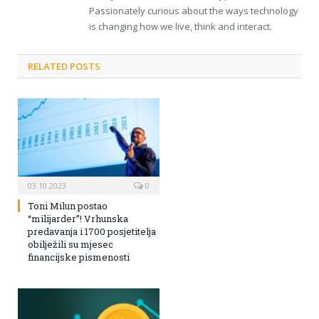
Passionately curious about the ways technology
is changing how we live, think and interact.
RELATED POSTS
03.10.2023
0
Toni Milun postao
“milijarder”! Vrhunska
predavanja i 1700 posjetitelja
obilježili su mjesec
financijske pismenosti