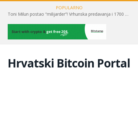
POPULARNO
Toni Milun postao “milijarder”! Vrhunska predavanja i 1700 posjetitelja obilježili su mjesec financijske pismenosti
Hrvatski Bitcoin Portal