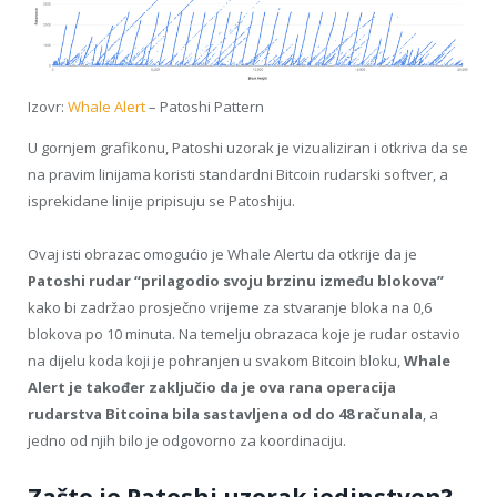
Izovr:
Whale Alert
– Patoshi Pattern
U gornjem grafikonu, Patoshi uzorak je vizualiziran i otkriva da se
na pravim linijama koristi standardni Bitcoin rudarski softver, a
isprekidane linije pripisuju se Patoshiju.
Ovaj isti obrazac omogućio je Whale Alertu da otkrije da je
Patoshi rudar “prilagodio svoju brzinu između blokova”
kako bi zadržao prosječno vrijeme za stvaranje bloka na 0,6
blokova po 10 minuta. Na temelju obrazaca koje je rudar ostavio
na dijelu koda koji je pohranjen u svakom Bitcoin bloku,
Whale
Alert je također zaključio da je ova rana operacija
rudarstva Bitcoina bila sastavljena od do 48 računala
, a
jedno od njih bilo je odgovorno za koordinaciju.