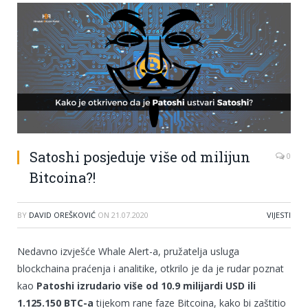
Satoshi posjeduje više od milijun
0
Bitcoina?!
BY
DAVID OREŠKOVIĆ
ON
21.07.2020
VIJESTI
Nedavno izvješće Whale Alert-a, pružatelja usluga
blockchaina praćenja i analitike, otkrilo je da je rudar poznat
kao
Patoshi izrudario više od 10.9 milijardi USD ili
1.125.150 BTC-a
tijekom rane faze Bitcoina, kako bi zaštitio