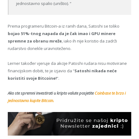
jednostavno spalio (uništio). “
Prema programeru Bitcoin-a iz ranih dana, Satoshi se toliko
bojao 51%-tnog napada da je čak imao i GPU minere
spremne za obranu mreže
, iako ih nije koristio da zadrži
rudarstvo donekle uravnoteženo.
Lerner također vjeruje da akcije Patoshi rudara nisu motivirane
financijskom dobiti, te je izjavio da “
Satoshi nikada neće
koristiti svoje Bitcoine!
“.
Ako ste spremni investirati u kripto valute posjetite
Coinbase te brzo i
jednostavno kupite Bitcoin.