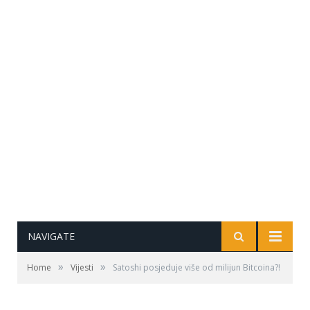
NAVIGATE
»
»
Home
Vijesti
Satoshi posjeduje više od milijun Bitcoina?!