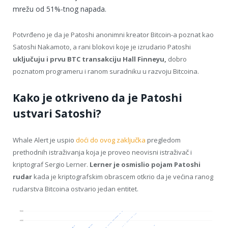
mrežu od 51%-tnog napada.
Potvrđeno je da je Patoshi anonimni kreator Bitcoin-a poznat kao
Satoshi Nakamoto, a rani blokovi koje je izrudario Patoshi
uključuju i prvu BTC transakciju Hall Finneyu,
dobro
poznatom programeru i ranom suradniku u razvoju Bitcoina.
Kako je otkriveno da je Patoshi
ustvari Satoshi?
Whale Alert je uspio
doći do ovog zaključka
pregledom
prethodnih istraživanja koja je proveo neovisni istraživač i
kriptograf Sergio Lerner.
Lerner je osmislio pojam Patoshi
rudar
kada je kriptografskim obrascem otkrio da je većina ranog
rudarstva Bitcoina ostvario jedan entitet.