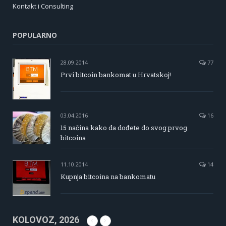
Kontakt i Consulting
POPULARNO
28.09.2014
77
Prvi bitcoin bankomat u Hrvatskoj!
03.04.2016
16
15 načina kako da dođete do svog prvog
bitcoina
11.10.2014
14
Kupnja bitcoina na bankomatu
KOLOVOZ, 2026