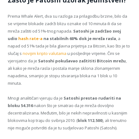
Zašto je Patoshi uzorak jedinstven?
Prema Whale Alert, dva su razloga za prilagodbu brzine, bilo da
se vrijeme blokade zadrži blizu oznake od 10 minuta ili da se
mreža zaštiti od 51%-tnog napada.
Satoshi je zadržao svoj
udio
hash rate-a
na stabilnih 60% dok je mreža rasla
, a
napad od 51% tada je bila glavna prijetnja za Bitcoin, kao što je to
slučaj s
novijim kripto valutama
u posljednje vrijeme. Čini se
vjerojatno da je
Satoshi pokušavao zaštititi Bitcoin mrežu
,
ali kako je mreža rasla i postala manje sklona zlonamjernim
napadima, smanjio je stopu stvaranja bloka na 1 blok u 10
minuta.
Mnogi analitičari vjeruju da je
Satoshi prestao rudariti na
bloku 54.316
nakon što je smatrao da je mreža dovoljno
decentralizirana. Međutim, bilo je nekih nepravilnosti u kasnijim
blokovima koji traju do svibnja 2010. (
blok 112.500
), ali trenutno
nije moguće potvrditi da je tu sudjelovao Patoshi (Satoshi).