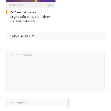
11.09.2023
0
Pi Coin: Istina iza
kriptovalute koja je najveći
marketinški trik
LEAVE A REPLY