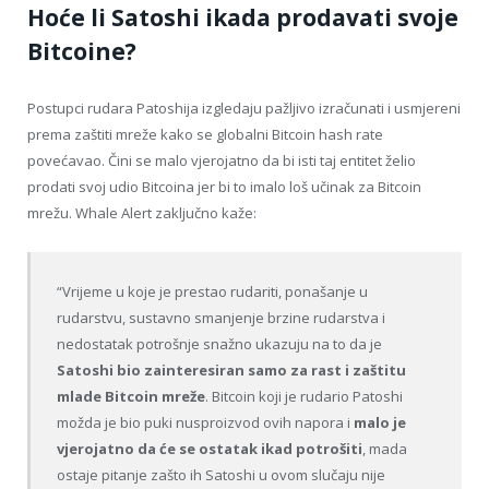
Hoće li Satoshi ikada prodavati svoje
Bitcoine?
Postupci rudara Patoshija izgledaju pažljivo izračunati i usmjereni
prema zaštiti mreže kako se globalni Bitcoin hash rate
povećavao. Čini se malo vjerojatno da bi isti taj entitet želio
prodati svoj udio Bitcoina jer bi to imalo loš učinak za Bitcoin
mrežu. Whale Alert zaključno kaže:
“Vrijeme u koje je prestao rudariti, ponašanje u
rudarstvu, sustavno smanjenje brzine rudarstva i
nedostatak potrošnje snažno ukazuju na to da je
Satoshi bio zainteresiran samo za rast i zaštitu
mlade Bitcoin mreže
. Bitcoin koji je rudario Patoshi
možda je bio puki nusproizvod ovih napora i
malo je
vjerojatno da će se ostatak ikad potrošiti
, mada
ostaje pitanje zašto ih Satoshi u ovom slučaju nije