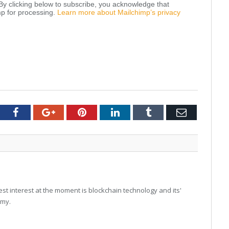
y clicking below to subscribe, you acknowledge that
mp for processing.
Learn more about Mailchimp’s privacy
tter
Facebook
Google+
Pinterest
LinkedIn
Tumblr
Email
t interest at the moment is blockchain technology and its'
omy.