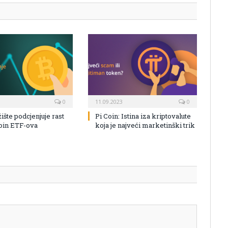
0
11.09.2023
0
žište podcjenjuje rast
Pi Coin: Istina iza kriptovalute
coin ETF-ova
koja je najveći marketinški trik