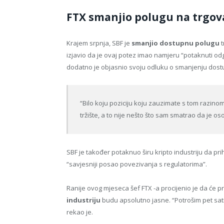
FTX smanjio polugu na trgov
Krajem srpnja, SBF je
smanjio dostupnu polugu
t
izjavio da je ovaj potez imao namjeru “potaknuti o
dodatno je objasnio svoju odluku o smanjenju dost
“Bilo koju poziciju koju zauzimate s tom razin
tržište, a to nije nešto što sam smatrao da je oso
SBF je također potaknuo širu kripto industriju da prih
“savjesniji posao povezivanja s regulatorima”.
Ranije ovog mjeseca šef FTX -a procijenio je da će p
industriju
budu apsolutno jasne. “Potrošim pet sati
rekao je.