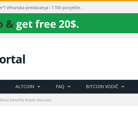
Toni Milun postao “milijarder”! Vrhunska predavanja i 1700 posjetitelja obilježili su mjesec financijske pismenosti
ortal
ALTCOIN
FAQ
BITCOIN VODIČ
aknuo benefite kripto derivata