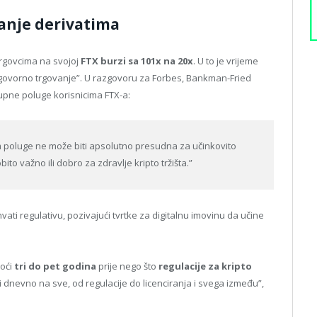
anje derivatima
rgovcima na svojoj
FTX burzi sa 101x na 20x
. U to je vrijeme
dgovorno trgovanje”. U razgovoru za Forbes, Bankman-Fried
upne poluge korisnicima FTX-a:
om poluge ne može biti apsolutno presudna za učinkovito
bito važno ili dobro za zdravlje kripto tržišta.”
vati regulativu, pozivajući tvrtke za digitalnu imovinu da učine
roći
tri do pet godina
prije nego što
regulacije za kripto
 dnevno na sve, od regulacije do licenciranja i svega između”,