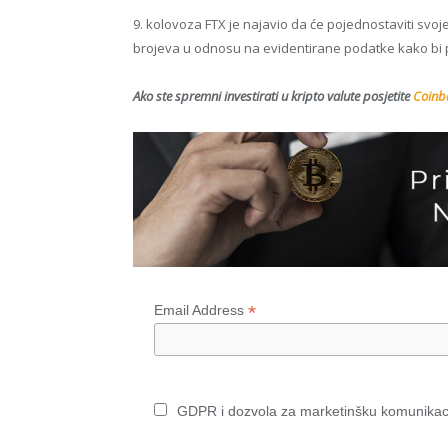
9. kolovoza FTX je najavio da će pojednostaviti sv
brojeva u odnosu na evidentirane podatke kako bi po
Ako ste spremni investirati u kripto valute posjetite
Coinba
*
Email Address
GDPR i dozvola za marketinšku komunikac