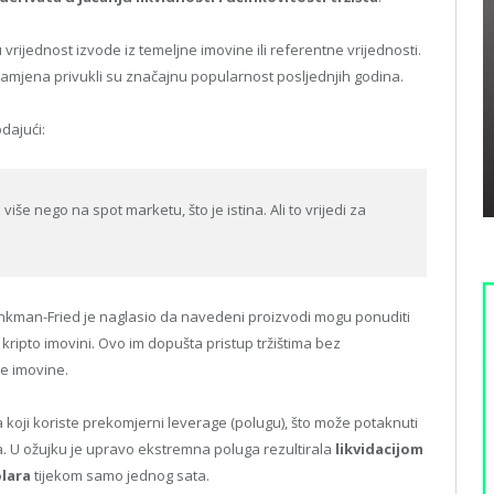
 vrijednost izvode iz temeljne imovine ili referentne vrijednosti.
 i zamjena privukli su značajnu popularnost posljednjih godina.
dajući:
 više nego na spot marketu, što je istina. Ali to vrijedi za
 Bankman-Fried je naglasio da navedeni proizvodi mogu ponuditi
 kripto imovini. Ovo im dopušta pristup tržištima bez
e imovine.
 koji koriste prekomjerni leverage (polugu), što može potaknuti
ma. U ožujku je upravo ekstremna poluga rezultirala
likvidacijom
olara
tijekom samo jednog sata.