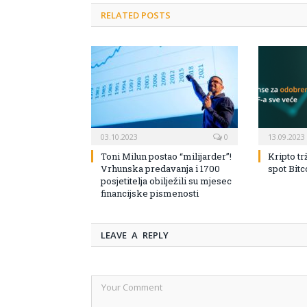
RELATED POSTS
03.10.2023
0
13.09.2023
Toni Milun postao “milijarder”!
Kripto tr
Vrhunska predavanja i 1700
spot Bit
posjetitelja obilježili su mjesec
financijske pismenosti
LEAVE A REPLY