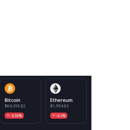
Bitcoin
Ethereum
$64,350.82
$1,904.63
-0.56%
-0.2%