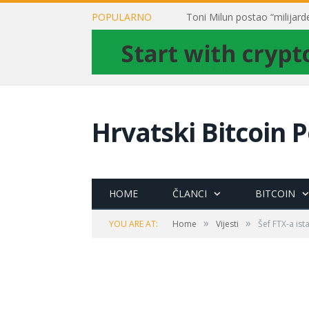
POPULARNO
Hrvatski Bitcoin P
HOME
ČLANCI
BITCOIN
»
»
YOU ARE AT:
Home
Vijesti
Šef FTX-a ist