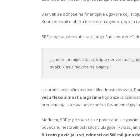
Derivati ​​se odnose na financijske ugovore koji svoju
Kripto derivati ​​u obliku terminskih ugovora, opcija
SBF je opisao derivate kao “pogrešno shvaćene”, do
„Ljudi će primijetiti da se kripto derivatima trguje
svaku klasu imovine na svijetu. ”
Uz promicanje učinkovitosti i likvidnosti derivata,
veću fleksibilnost ulagačima
koji traže izloženost
preuzimanja izazova povezanih s čuvanjem digitaln
Međutim, SBF je priznao rizike povezane s trgovcima
povećanu nestabilnost i izložiti ulagače likvidacija
Bitcoin pozicija u vrijednosti od 500 milijuna d