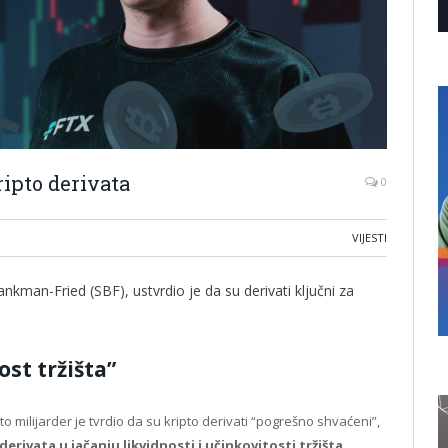
ripto derivata
0
VIJESTI
ankman-Fried (SBF), ustvrdio je da su derivati ključni za
ost tržišta”
o milijarder je tvrdio da su kripto derivati “pogrešno shvaćeni”,
derivata u jačanju likvidnosti i učinkovitosti tržišta
.