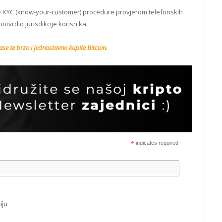
oje KYC (know-your-customer) procedure provjerom telefonskih
tvrdio jurisdikcije korisnika.
se te brzo i jednostavno kupite Bitcoin.
*
indicates required
iju