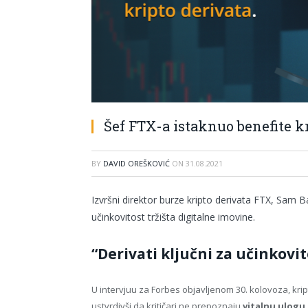
Šef FTX-a istaknuo benefite k
BY
DAVID OREŠKOVIĆ
ON
31.08.2021
Izvršni direktor burze kripto derivata FTX, Sam B
učinkovitost tržišta digitalne imovine.
“Derivati ključni za učinkovit
U intervjuu za Forbes objavljenom 30. kolovoza, kript
ustvrdivši da kritičari ne prepoznaju
vitalnu ulogu 