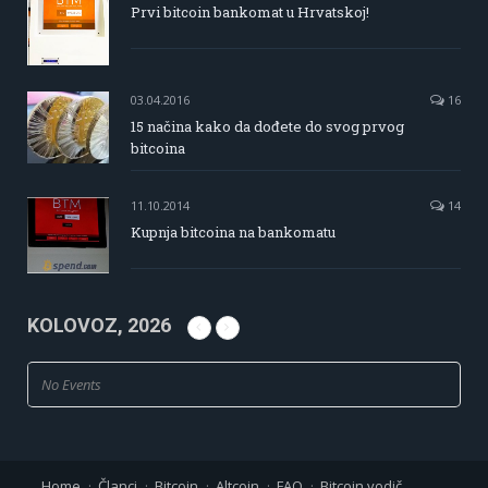
Prvi bitcoin bankomat u Hrvatskoj!
03.04.2016
16
15 načina kako da dođete do svog prvog
bitcoina
11.10.2014
14
Kupnja bitcoina na bankomatu
KOLOVOZ, 2026
No Events
Home
Članci
Bitcoin
Altcoin
FAQ
Bitcoin vodič