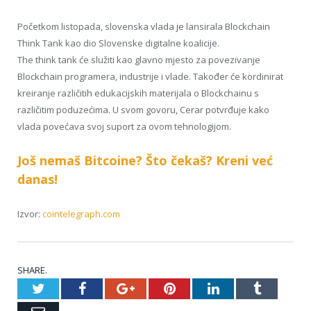
Početkom listopada, slovenska vlada je lansirala Blockchain
Think Tank kao dio Slovenske digitalne koalicije.
The think tank će služiti kao glavno mjesto za povezivanje
Blockchain programera, industrije i vlade. Također će kordinirat
kreiranje različitih edukacijskih materijala o Blockchainu s
različitim poduzećima. U svom govoru, Cerar potvrđuje kako
vlada povećava svoj suport za ovom tehnologijom.
Još nemaš Bitcoine? Što čekaš? Kreni već
danas!
Izvor:
cointelegraph.com
SHARE.
Twitter
Facebook
Google+
Pinterest
LinkedIn
Tumblr