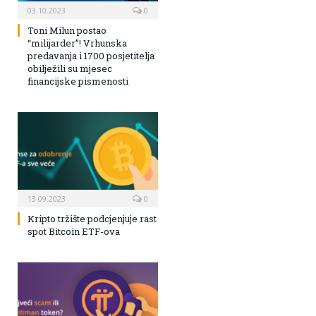
03.10.2023
0
Toni Milun postao
“milijarder”! Vrhunska
predavanja i 1700 posjetitelja
obilježili su mjesec
financijske pismenosti
13.09.2023
0
Kripto tržište podcjenjuje rast
spot Bitcoin ETF-ova