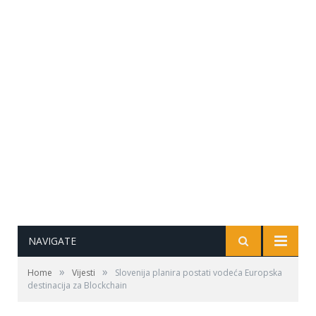
NAVIGATE
»
»
Home
Vijesti
Slovenija planira postati vodeća Europska
destinacija za Blockchain