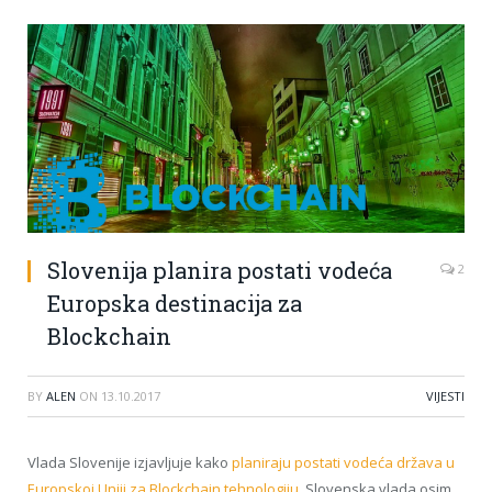
Slovenija planira postati vodeća
2
Europska destinacija za
Blockchain
BY
ALEN
ON
13.10.2017
VIJESTI
Vlada Slovenije izjavljuje kako
planiraju postati vodeća država u
Europskoj Uniji za Blockchain tehnologiju
. Slovenska vlada osim