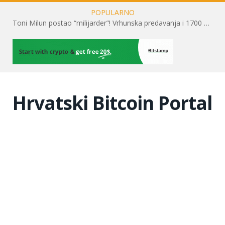
POPULARNO
Toni Milun postao “milijarder”! Vrhunska predavanja i 1700 posjetitelja obilježili su mjesec financijske pismenosti
Hrvatski Bitcoin Portal