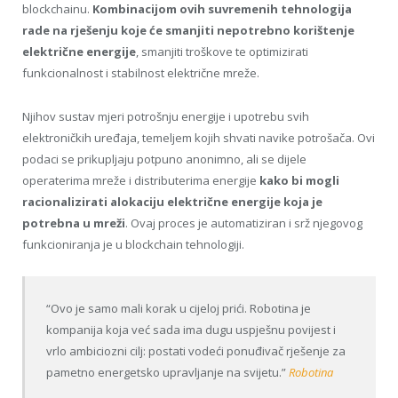
blockchainu.
Kombinacijom ovih suvremenih tehnologija
rade na rješenju koje će smanjiti nepotrebno korištenje
električne energije
, smanjiti troškove te optimizirati
funkcionalnost i stabilnost električne mreže.
Njihov sustav mjeri potrošnju energije i upotrebu svih
elektroničkih uređaja, temeljem kojih shvati navike potrošača. Ovi
podaci se prikupljaju potpuno anonimno, ali se dijele
operaterima mreže i distributerima energije
kako bi mogli
racionalizirati alokaciju električne energije koja je
potrebna u mreži
. Ovaj proces je automatiziran i srž njegovog
funkcioniranja je u blockchain tehnologiji.
“Ovo je samo mali korak u cijeloj prići. Robotina je
kompanija koja već sada ima dugu uspješnu povijest i
vrlo ambiciozni cilj: postati vodeći ponuđivač rješenje za
pametno energetsko upravljanje na svijetu.”
Robotina