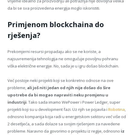
vrijeme idealno za proizvodnju ali potražnja nije dovoljna velika
da bi se sva proizvedena energija moglo iskoristiti.
Primjenom blockchaina do
rješenja?
Prekomjerni resursi propadaju ako se ne koriste, a
najsuvremenija tehnologija ne omogućuje povoljnu pohranu
viška električne energije. No, sada je u igru došao blockchain.
Već postoje neki projekti koji se konkretno odnose na ove
probleme,
ali još niti jedan od njih nije došao do šire
upotrebe da bi mogao napraviti neku promjenu u
industriji
. Tako sada imamo WePower i Power Ledger, super
projekti koji su u development fazi. Uz njih se pojavila i
Robotina
,
odnosno kompanija koja radi u energetskom sektoru već više od
2 desetljeća, a sada dolaze sa svojim rješenjem za navedene
probleme. Naravno da govorimo o projektu iz regije, odnosno
iz