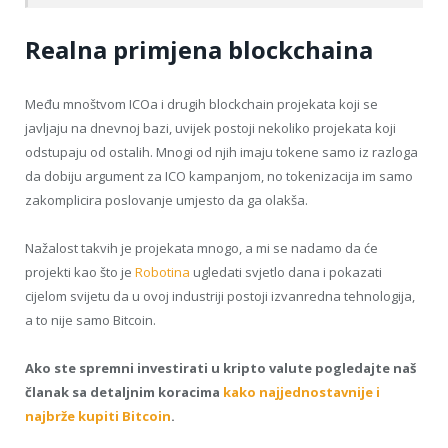
Realna primjena blockchaina
Među mnoštvom ICOa i drugih blockchain projekata koji se
javljaju na dnevnoj bazi, uvijek postoji nekoliko projekata koji
odstupaju od ostalih. Mnogi od njih imaju tokene samo iz razloga
da dobiju argument za ICO kampanjom, no tokenizacija im samo
zakomplicira poslovanje umjesto da ga olakša.
Nažalost takvih je projekata mnogo, a mi se nadamo da će
projekti kao što je
Robotina
ugledati svjetlo dana i pokazati
cijelom svijetu da u ovoj industriji postoji izvanredna tehnologija,
a to nije samo Bitcoin.
Ako ste spremni investirati u kripto valute pogledajte naš
članak sa detaljnim koracima
kako najjednostavnije i
najbrže kupiti Bitcoin
.