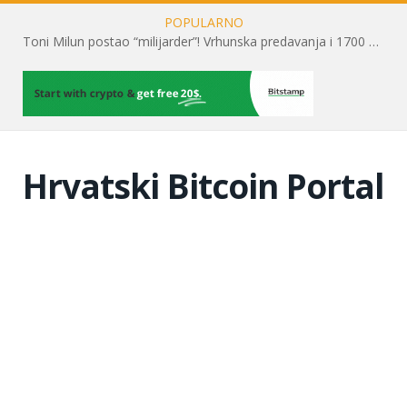
POPULARNO
Toni Milun postao “milijarder”! Vrhunska predavanja i 1700 posjetitelja obilježili su mjesec financijske pismenosti
Hrvatski Bitcoin Portal