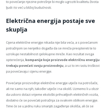
to povećanje njezine potrošnje bi moglo ugroziti kvalitetu života
ljudi i to već u bližoj budućnosti.
Električna energija postaje sve
skuplja
Cijena električne energije nikada nije bila veća, a s povećanom
potražnjom se nerijetko događa da se mreža preoptereti te to
uzrokuje nestabilnost cjelokupne mreže. Kao rezultat ovoga
opterećenja,
kompanije koje proizvode električnu energiju
trebaju povećati svoju proizvodnju
, a uz to im rastu troškovi
pa povećavaju i cijenu energije.
Povećanje proizvodnje električne energije utječe na potrošače,
ali ne samo na njih, također utječe i na okoliš. Uzmemo li u obzir
da uskoro dolazi vrijeme ekološki prihvatljivih električnih vozila,
dodatno će se povećati potražnja za ovakvim oblikom energije.
Time će se u jednu ruku smanjiti zagađenje okoliša, ali će se