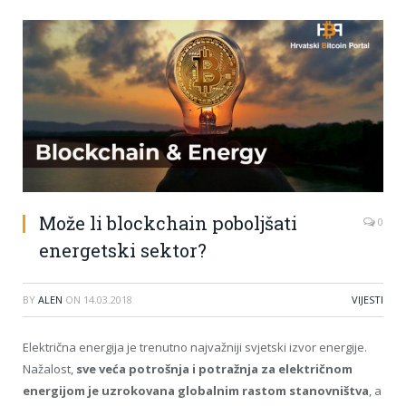
Može li blockchain poboljšati
0
energetski sektor?
BY
ALEN
ON
14.03.2018
VIJESTI
Električna energija je trenutno najvažniji svjetski izvor energije.
Nažalost,
sve veća potrošnja i potražnja za električnom
energijom je uzrokovana globalnim rastom stanovništva
, a