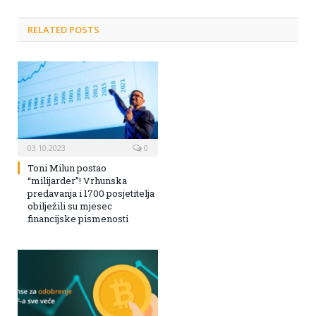
RELATED POSTS
03.10.2023
0
Toni Milun postao
“milijarder”! Vrhunska
predavanja i 1700 posjetitelja
obilježili su mjesec
financijske pismenosti