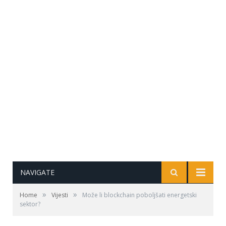
NAVIGATE
»
»
Home
Vijesti
Može li blockchain poboljšati energetski
sektor?