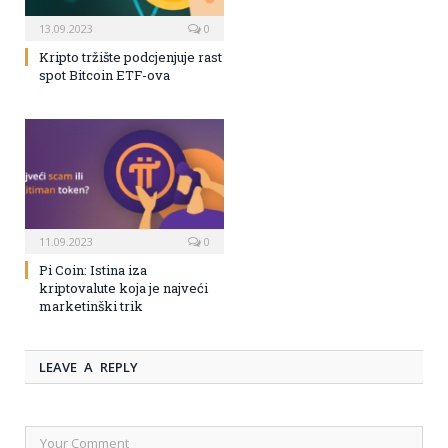
13.09.2023
0
Kripto tržište podcjenjuje rast
spot Bitcoin ETF-ova
11.09.2023
0
Pi Coin: Istina iza
kriptovalute koja je najveći
marketinški trik
LEAVE A REPLY