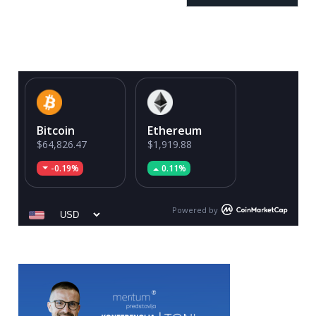
Bitcoin
Ethereum
$64,826.47
$1,919.88
-0.19%
0.11%
Powered by