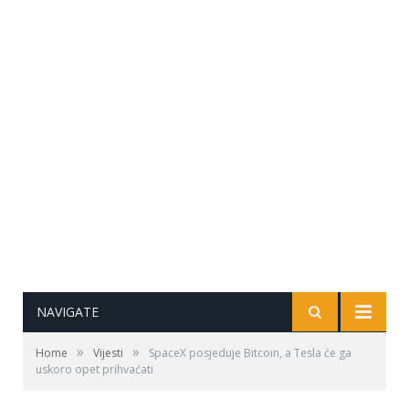
NAVIGATE
»
»
Home
Vijesti
SpaceX posjeduje Bitcoin, a Tesla će ga
uskoro opet prihvaćati