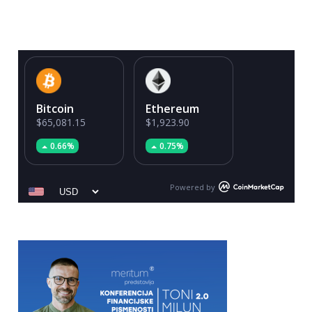
Bitcoin
Ethereum
$65,081.15
$1,923.90
0.66%
0.75%
Powered by