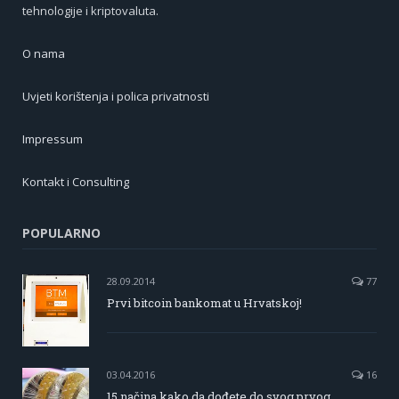
tehnologije i kriptovaluta.
O nama
Uvjeti korištenja i polica privatnosti
Impressum
Kontakt i Consulting
POPULARNO
28.09.2014
77
Prvi bitcoin bankomat u Hrvatskoj!
03.04.2016
16
15 načina kako da dođete do svog prvog