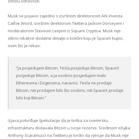
smislu održivosti.
Musk se pojavio zajedno s izvršnom direktoricom Ark Investa
Cathie Wood, izvršnim direktorom Twittera Jackom Dorseyem i
moderatorom Steveom Leejem iz Square Cryptoa. Musk nije
otkrio nikakve dodatne detalje o količini koju je SpaceX kupio,
osim što je rekao:
“Ja posjedujem Bitcoin, Tesla posjeduje Bitcoin, SpaceX
posjeduje Bitcoin, a ja osobno posjedujem malo
Ethereuma i Dogecoina, naravno. Tesla ne prodaje
Bitcoin, niti prodajem bilo što osobno, niti SpaceX prodaje
bilo koji Bitcoin.”
Izjava potvrđuje špekulacije da je tvrtka za svemirsku
infrastrukturu dodavala Bitcoin u svoje rezerve. Sredinom ožujka
Anthony Scaramucci na Twitteru je tvrdio da vjeruje da Musk nije