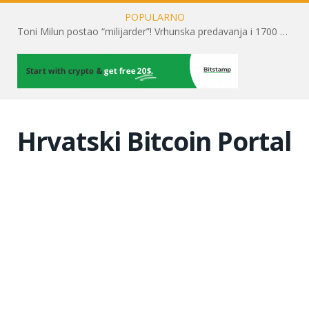
POPULARNO
Toni Milun postao “milijarder”! Vrhunska predavanja i 1700 posjetitelja obilježili su mjesec financijske pismenosti
Hrvatski Bitcoin Portal