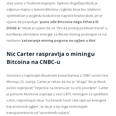
stao samo s Teslinom kupnjom. Tijekom događaja Musk je
odjenuo majicu s temom Bitcoina i izgleda da je bio relativno
optimističan u pogledu budućnosti najveće kriptovalute, jer je
izjavio da posjeduje “
puno više Bitcoina nego Ethera ili
DOGE-a
“. Musk je izjavio da se “čini da postoji pozitivan trend” u
korištenju obnovljive energije za Bitcoin mining, pozivajući se na
nedavno
zatvaranje mining pogona na ugljen u Kini
.
Nic Carter raspravlja o miningu
Bitcoina na CNBC-u
Govoreći o najnovijim Muskovim komentarima s CNBC-ovom Fast
Moneyu 22. srpnja, Carter je rekao da mu je “drago” što je Musk
počeo ocjenjivati ​​”činjenice na terenu jer su vrlo povoljne”. Carter
je ponovio Muskove osjećaje u vezi s BTC miningom sa sjedištem
u Kini, napominjući da je “na kineski hash rate utjecao energent
koji proizvodi ugljen”, te da je u toj regiji nedostajalo
transparentnosti od “anonimnih rudara”.