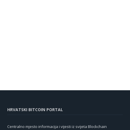
HRVATSKI BITCOIN PORTAL
Centralno mjesto informacija i vijesti iz svijeta Blockchain