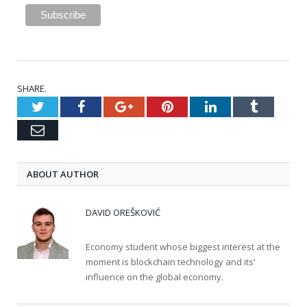
SHARE.
Twitter
Facebook
Google+
Pinterest
LinkedIn
Tumblr
Email
ABOUT AUTHOR
DAVID OREŠKOVIĆ
Economy student whose biggest interest at the
moment is blockchain technology and its'
influence on the global economy.