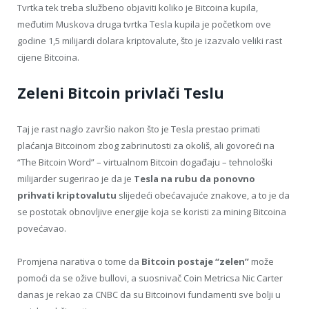
Tvrtka tek treba službeno objaviti koliko je Bitcoina kupila,
međutim Muskova druga tvrtka Tesla kupila je početkom ove
godine 1,5 milijardi dolara kriptovalute, što je izazvalo veliki rast
cijene Bitcoina.
Zeleni Bitcoin privlači Teslu
Taj je rast naglo završio nakon što je Tesla prestao primati
plaćanja Bitcoinom zbog zabrinutosti za okoliš, ali govoreći na
“The Bitcoin Word” – virtualnom Bitcoin događaju – tehnološki
milijarder sugerirao je da je
Tesla na rubu da ponovno
prihvati kriptovalutu
slijedeći obećavajuće znakove, a to je da
se postotak obnovljive energije koja se koristi za mining Bitcoina
povećavao.
Promjena narativa o tome da
Bitcoin postaje “zelen”
može
pomoći da se ožive bullovi, a suosnivač Coin Metricsa Nic Carter
danas je rekao za CNBC da su Bitcoinovi fundamenti sve bolji u