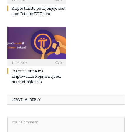
Kripto tržište podcjenjuje rast
spot Bitcoin ETF-ova
11.09.2023
0
Pi Coin: Istina iza
kriptovalute koja je najveći
marketinški trik
LEAVE A REPLY