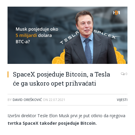
SpaceX posjeduje Bitcoin, a Tesla
0
će ga uskoro opet prihvaćati
BY
DAVID OREŠKOVIĆ
ON
22.07.2021
VIJESTI
Izvršni direktor Tesle Elon Musk prvi je put otkrio da njegova
tvrtka SpaceX također posjeduje Bitcoin.