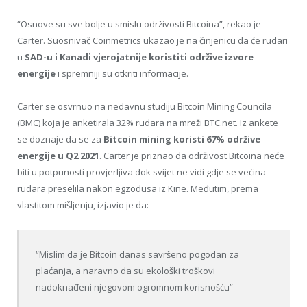
“Osnove su sve bolje u smislu održivosti Bitcoina”, rekao je
Carter. Suosnivač Coinmetrics ukazao je na činjenicu da će rudari
u
SAD-u i Kanadi vjerojatnije koristiti održive izvore
energije
i spremniji su otkriti informacije.
Carter se osvrnuo na nedavnu studiju Bitcoin Mining Councila
(BMC) koja je anketirala 32% rudara na mreži BTC.net. Iz ankete
se doznaje da se za
Bitcoin mining koristi 67% održive
energije u Q2 2021
. Carter je priznao da održivost Bitcoina neće
biti u potpunosti provjerljiva dok svijet ne vidi gdje se većina
rudara preselila nakon egzodusa iz Kine. Međutim, prema
vlastitom mišljenju, izjavio je da:
“Mislim da je Bitcoin danas savršeno pogodan za
plaćanja, a naravno da su ekološki troškovi
nadoknađeni njegovom ogromnom korisnošću”