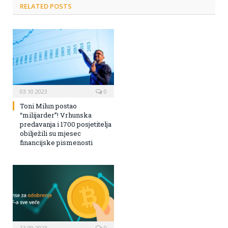
RELATED POSTS
03.10.2023
0
Toni Milun postao
“milijarder”! Vrhunska
predavanja i 1700 posjetitelja
obilježili su mjesec
financijske pismenosti
13.09.2023
0