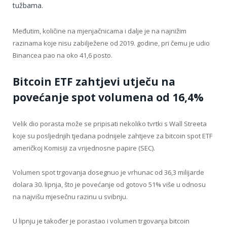
tužbama.
Međutim, količine na mjenjačnicama i dalje je na najnižim
razinama koje nisu zabilježene od 2019. godine, pri čemu je udio
Binancea pao na oko 41,6 posto.
Bitcoin ETF zahtjevi utječu na
povećanje spot volumena od 16,4%
Velik dio porasta može se pripisati nekoliko tvrtki s Wall Streeta
koje su posljednjih tjedana podnijele zahtjeve za bitcoin spot ETF
američkoj Komisiji za vrijednosne papire (SEC).
Volumen spot trgovanja dosegnuo je vrhunac od 36,3 milijarde
dolara 30. lipnja, što je povećanje od gotovo 51% više u odnosu
na najvišu mjesečnu razinu u svibnju.
U lipnju je također je porastao i volumen trgovanja bitcoin