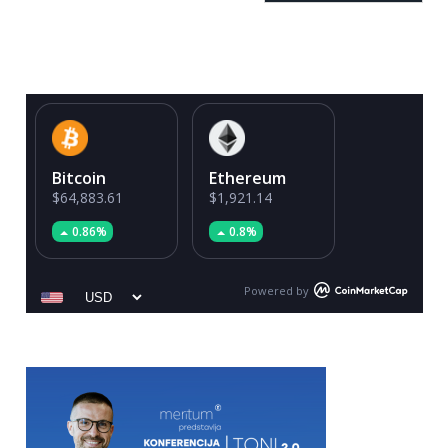
Bitcoin
Ethereum
$64,883.61
$1,921.14
0.86%
0.8%
Powered by