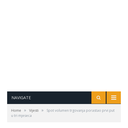
NAVIGATE
»
»
Home
Vijesti
Spot volumen trgovanja porastao prvi put
u tri mjeseca