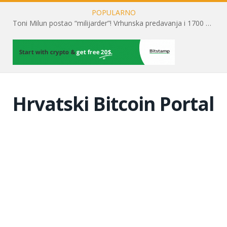
POPULARNO
Toni Milun postao “milijarder”! Vrhunska predavanja i 1700 posjetitelja obilježili su mjesec financijske pismenosti
Hrvatski Bitcoin Portal