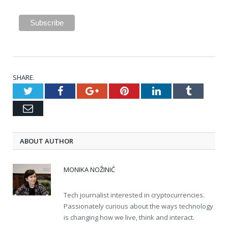
SHARE.
Twitter
Facebook
Google+
Pinterest
LinkedIn
Tumblr
Email
ABOUT AUTHOR
MONIKA NOŽINIĆ
Tech journalist interested in cryptocurrencies.
Passionately curious about the ways technology
is changing how we live, think and interact.