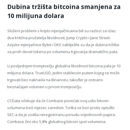
Dubina tržišta bitcoina smanjena za
10 milijuna dolara
Složeni problemi s kripto mjenjačnicama bili su razlozi za izlaz
dva kritična pružatelja likvidnosti, Jump Crypto i Jane Street.
Azijske mjenjačnice Bybit i OKX zabilježile su da je dubina tržišta
za prvih deset tokena po volumenu trgovanja dramatično pala.
U posljednjem tromjesečju globalna likvidnost bitcoina pala je 10
milijuna dolara. TrueUSD, jedini stablecoin putem kojeg se može
trgovati bez naknada na Binanceu, također je ostvario
beznačajan volumen u prvom tromjesečju.
CCData očekuje da će Coinbase povećati svoj udio bitcoin
volumena treći mjesec zaredom. Tvrtka se bori protiv optužbi
SEC-a da je vodila neregistriranu ponudu vrijednosnih papira.
Coinbase čini oko 5,8% globalnog bitcoin spot volumena.