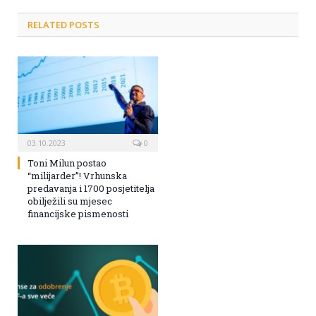
RELATED POSTS
03.10.2023
0
Toni Milun postao
“milijarder”! Vrhunska
predavanja i 1700 posjetitelja
obilježili su mjesec
financijske pismenosti