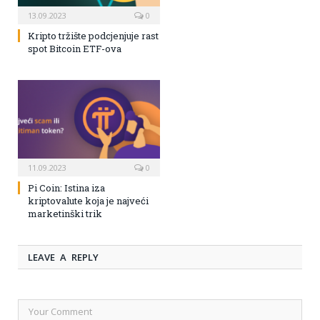
13.09.2023
0
Kripto tržište podcjenjuje rast
spot Bitcoin ETF-ova
11.09.2023
0
Pi Coin: Istina iza
kriptovalute koja je najveći
marketinški trik
LEAVE A REPLY