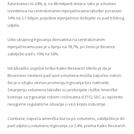
futuresima i to 24%, tj. na 48 milijardi dolara. Iako je volumen
izvedenica na centraliziranim mjenjačnicama također porastao
14% na 2,1 bilijun, pojedine mjenjačnice doživjele su pad tržišnog
udjela.
Udio ukupnog trgovanja derivatima na centraliziranim
mjenjačnicama pao je u lipnju na 78,7%, pri čemu je Binance
zabilježio pad s 10% na 56%.
Istraživačko izvješće tvrtke Kaiko Research otkrilo je da je
Binanceov nedavni pad spot volumena možda započeo nakon
što je u ožujku ukinuo promociju trgovanja bez naknade.
Smanjenju volumena također su pridonijele i tužbe Američke
komisije za trgovanje robom i ročnicama (CFTC), SEC-a i općenito
nesigurne regulatorne situacije u vezi kripto industrije.
Coinbase, najveća američka burza po volumenu, zabilježila je do
pad udjela u volumenu trgovanja za 2,4%, prema Kaiko Research.