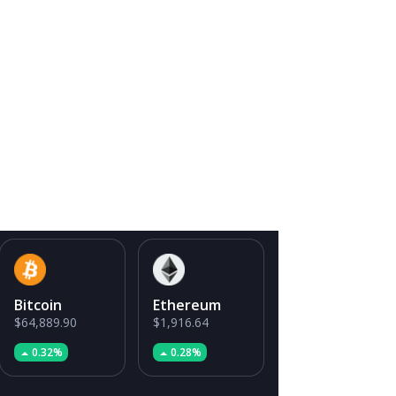
Bitcoin
Ethereum
$64,889.90
$1,916.64
0.32%
0.28%