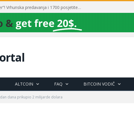
Toni Milun postao “milijarder”! Vrhunska predavanja i 1700 posjetitelja obilježili su mjesec financijske pismenosti
ortal
ALTCOIN
FAQ
BITCOIN VODIČ
edan dana prikupio 2 milijarde dolara