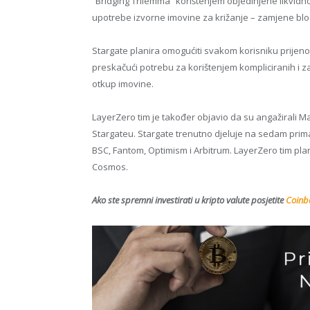
“Bridging Trilemma” korištenjem objedinjene likvidn
upotrebe izvorne imovine za križanje – zamjene blo
Stargate planira omogućiti svakom korisniku prijenos
preskačući potrebu za korištenjem kompliciranih i 
otkup imovine.
LayerZero tim je također objavio da su angažirali 
Stargateu. Stargate trenutno djeluje na sedam prim
BSC, Fantom, Optimism i Arbitrum. LayerZero tim pla
Cosmos.
Ako ste spremni investirati u kripto valute posjetite
Coinba