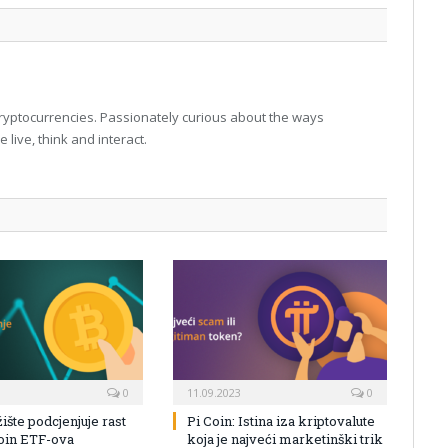
 cryptocurrencies. Passionately curious about the ways
live, think and interact.
0
11.09.2023
0
žište podcjenjuje rast
Pi Coin: Istina iza kriptovalute
coin ETF-ova
koja je najveći marketinški trik