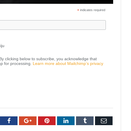
*
indicates required
iju
y clicking below to subscribe, you acknowledge that
mp for processing.
Learn more about Mailchimp’s privacy
tter
Facebook
Google+
Pinterest
LinkedIn
Tumblr
Email