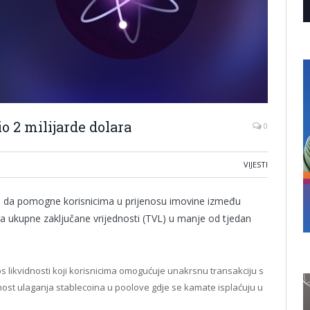
o 2 milijarde dolara
0
VIJESTI
an da pomogne korisnicima u prijenosu imovine između
lara ukupne zaključane vrijednosti (TVL) u manje od tjedan
nos likvidnosti koji korisnicima omogućuje unakrsnu transakciju s
ost ulaganja stablecoina u poolove gdje se kamate isplaćuju u