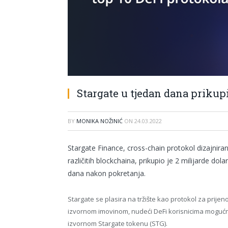
Stargate u tjedan dana prikupi
BY
MONIKA NOŽINIĆ
ON
24.03.2022
Stargate Finance, cross-chain protokol dizajnir
različitih blockchaina, prikupio je 2 milijarde do
dana nakon pokretanja.
Stargate se plasira na tržište kao protokol za prije
izvornom imovinom, nudeći DeFi korisnicima mogućn
izvornom Stargate tokenu (STG).