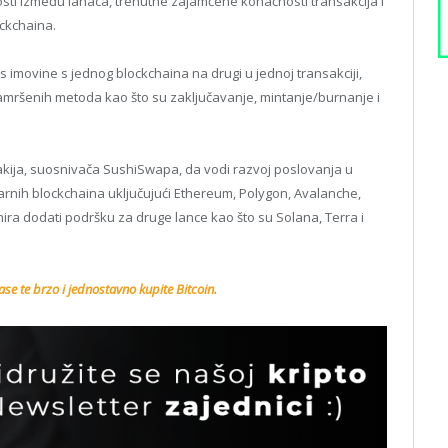
osti između lanaca, trenutne zajamčene konačnosti transakcija i
ckchaina.
 imovine s jednog blockchaina na drugi u jednoj transakciji,
zamršenih metoda kao što su zaključavanje, mintanje/burnanje i
Makija, suosnivača SushiSwapa, da vodi razvoj poslovanja u
arnih blockchaina uključujući Ethereum, Polygon, Avalanche,
nira dodati podršku za druge lance kao što su Solana, Terra i
se te brzo i jednostavno kupite Bitcoin.