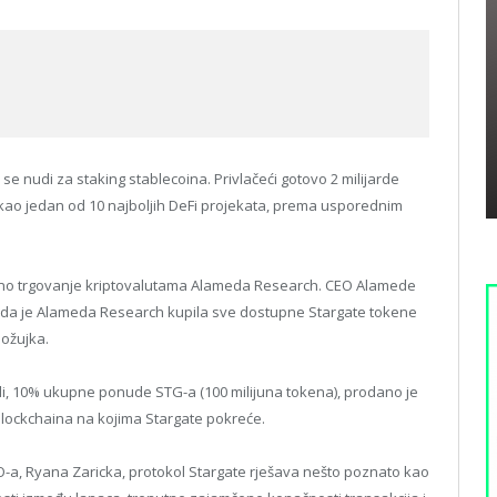
 se nudi za staking stablecoina. Privlačeći gotovo 2 milijarde
o kao jedan od 10 najboljih DeFi projekata, prema usporednim
tivno trgovanje kriptovalutama Alameda Research. CEO Alamede
io da je Alameda Research kupila sve dostupne Stargate tokene
 ožujka.
i, 10% ukupne ponude STG-a (100 milijuna tokena), prodano je
 blockchaina na kojima Stargate pokreće.
-a, Ryana Zaricka, protokol Stargate rješava nešto poznato kao