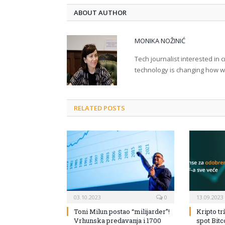
ABOUT AUTHOR
MONIKA NOŽINIĆ
Tech journalist interested in
technology is changing how we 
RELATED POSTS
03.10.2023
0
13.09.2023
Toni Milun postao “milijarder”!
Kripto tr
Vrhunska predavanja i 1700
spot Bit