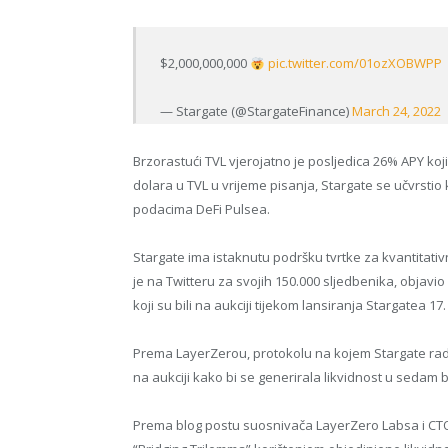
$2,000,000,000
pic.twitter.com/01ozXOBWPP
— Stargate (@StargateFinance)
March 24, 2022
Brzorastući TVL vjerojatno je posljedica 26% APY koji
dolara u TVL u vrijeme pisanja, Stargate se učvrsti
podacima DeFi Pulsea.
Stargate ima istaknutu podršku tvrtke za kvantita
je na Twitteru za svojih 150.000 sljedbenika, objav
koji su bili na aukciji tijekom lansiranja Stargatea 17.
Prema LayerZerou, protokolu na kojem Stargate rad
na aukciji kako bi se generirala likvidnost u sedam
Prema blog postu suosnivača LayerZero Labsa i CTO