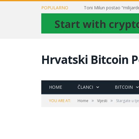
POPULARNO
Hrvatski Bitcoin P
HOME
ČLANCI
BITCOIN
»
»
YOU ARE AT:
Home
Vijesti
Stargate u tj