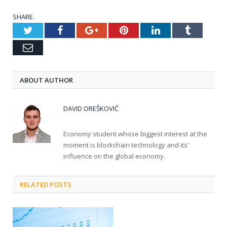
SHARE.
Twitter
Facebook
Google+
Pinterest
LinkedIn
Tumblr
Email
ABOUT AUTHOR
DAVID OREŠKOVIĆ
Economy student whose biggest interest at the
moment is blockchain technology and its'
influence on the global economy.
RELATED POSTS