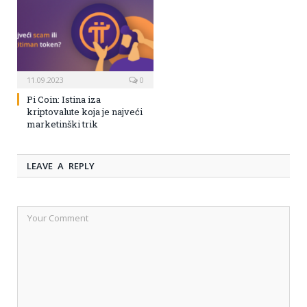
11.09.2023
0
Pi Coin: Istina iza
kriptovalute koja je najveći
marketinški trik
LEAVE A REPLY