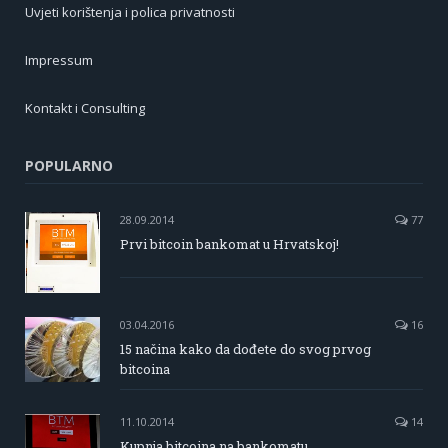
Uvjeti korištenja i polica privatnosti
Impressum
Kontakt i Consulting
POPULARNO
28.09.2014
77
Prvi bitcoin bankomat u Hrvatskoj!
03.04.2016
16
15 načina kako da dođete do svog prvog
bitcoina
11.10.2014
14
Kupnja bitcoina na bankomatu