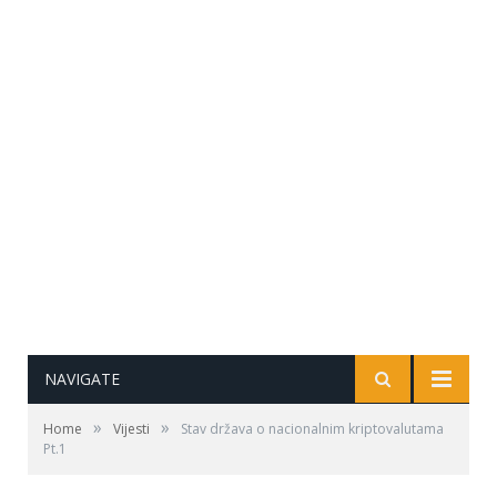
NAVIGATE
»
»
Home
Vijesti
Stav država o nacionalnim kriptovalutama
Pt.1