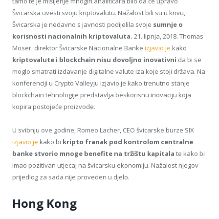
tamo te je mišljenje mnogih analitičara bilo da će upravo
Švicarska uvesti svoju kriptovalutu. Nažalost bili su u krivu,
Švicarska je nedavno s javnosti podijelila svoje
sumnje o
korisnosti nacionalnih kriptovaluta.
21. lipnja, 2018. Thomas
Moser, direktor Švicarske Nacionalne Banke
izjavio je
kako
kriptovalute i blockchain nisu dovoljno inovativni
da bi se
moglo smatrati izdavanje digitalne valute iza koje stoji država. Na
konferenciji u Crypto Valleyju izjavio je kako trenutno stanje
blockchain tehnologije predstavlja beskorisnu inovaciju koja
kopira postojeće proizvode.
U svibnju ove godine, Romeo Lacher, CEO švicarske burze SIX
izjavio je
kako bi
kripto franak pod kontrolom centralne
banke stvorio mnoge benefite na tržištu kapitala
te kako bi
imao pozitivan utjecaj na švicarsku ekonomiju. Nažalost njegov
prijedlog za sada nije proveden u djelo.
Hong Kong