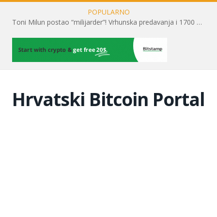
POPULARNO
Toni Milun postao “milijarder”! Vrhunska predavanja i 1700 posjetitelja obilježili su mjesec financijske pismenosti
Hrvatski Bitcoin Portal