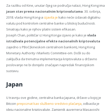
Za razliku od Kine, unutar čijeg se područja nalazi, Hong Kong ima
jasan stav prema nacionalnim kriptovalutama
. 30. svibnja,
2018. vlada Hong Kong-a
izjavila je
kako neće izdavati digitalnu
valutu pod kontrolom centralne banke u bliskoj budućnosti.
Smatraju kako je njihov platni sistem efikasan.
Joseph Chan, političar iz Hong Konga izjavio je kako je
vlada
istraživala potencijalne efekte nacionalnih kriptovaluta
zajedno s PBoC(kineskom centralnom bankom), Hong Kong
Monetary Authority i Markets Committee-om. Došli su do
zaključka da trenutna implementacija kriptovaluta u državno
poslovanje ne bi donijelo značajan napredak financijskom
sustavu.
Japan
U travnju ove godine, centralna banka Japana, države u kojoj je
Bitcoin
prepoznat kao službeno sredstvo plaćanja
, odbacila je
ideju nacionalne kriptovalute. Zamjenik guvernera Masayoshi