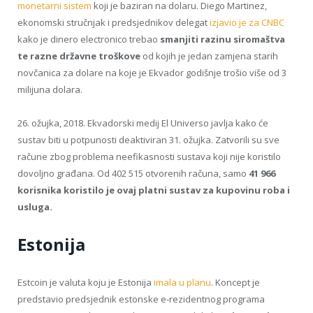
monetarni sistem
koji je baziran na dolaru. Diego Martinez,
ekonomski stručnjak i predsjednikov delegat
izjavio je za CNBC
kako je dinero electronico trebao
smanjiti razinu siromaštva
te razne državne troškove
od kojih je jedan zamjena starih
novčanica za dolare na koje je Ekvador godišnje trošio više od 3
milijuna dolara.
26. ožujka, 2018. Ekvadorski medij El Universo javlja kako će
sustav biti u potpunosti deaktiviran 31. ožujka. Zatvorili su sve
račune zbog problema neefikasnosti sustava koji nije koristilo
dovoljno građana. Od 402 515 otvorenih računa, samo
41 966
korisnika koristilo je ovaj platni sustav za kupovinu roba i
usluga.
Estonija
Estcoin je valuta koju je Estonija
imala u planu
. Koncept je
predstavio predsjednik estonske e-rezidentnog programa