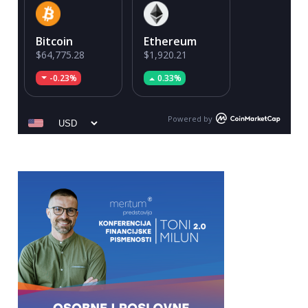
Bitcoin
Ethereum
$64,775.28
$1,920.21
-0.23%
0.33%
Powered by