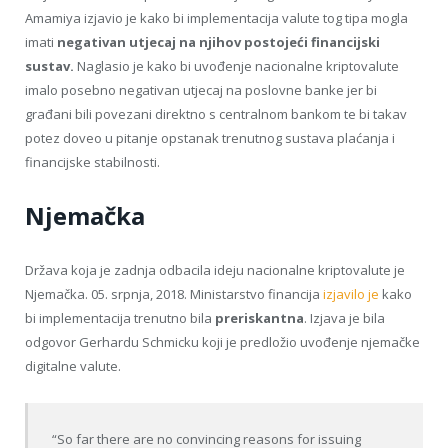
Amamiya izjavio je kako bi implementacija valute tog tipa mogla
imati
negativan utjecaj na njihov postojeći financijski
sustav.
Naglasio je kako bi uvođenje nacionalne kriptovalute
imalo posebno negativan utjecaj na poslovne banke jer bi
građani bili povezani direktno s centralnom bankom te bi takav
potez doveo u pitanje opstanak trenutnog sustava plaćanja i
financijske stabilnosti.
Njemačka
Država koja je zadnja odbacila ideju nacionalne kriptovalute je
Njemačka. 05. srpnja, 2018. Ministarstvo financija
izjavilo je
kako
bi implementacija trenutno bila
preriskantna
. Izjava je bila
odgovor Gerhardu Schmicku koji je predložio uvođenje njemačke
digitalne valute.
“So far there are no convincing reasons for issuing