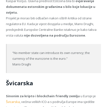
Kaspar Korjus. Glavna prednost Estcoina bila bi
ovjeravanje
dokumenata estonskim građanima s bilo koje lokacije u
svijetu.
Projekt je morao biti odbačen nakon oštrih kritika od strane
regulatora EU. Kada je vijest dospjela u medije, Mario Draghi,
predsjednik Europske Centralne Banke istaknuo je kako takva
vrsta valuta
nije dozvoljena na području Eurozone.
“No member state can introduce its own currency; the
currency of the eurozone is the euro.”
Mario Draghi
Švicarska
Sinonim za kripto i blockchain friendly zemlju
u Europi je
Švicarska
, većina velikih ICO-a s područja Europe ima sjedište