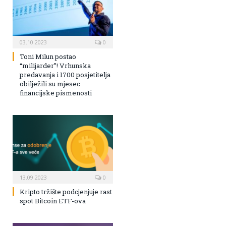
03.10.2023
0
Toni Milun postao
“milijarder”! Vrhunska
predavanja i 1700 posjetitelja
obilježili su mjesec
financijske pismenosti
13.09.2023
0
Kripto tržište podcjenjuje rast
spot Bitcoin ETF-ova