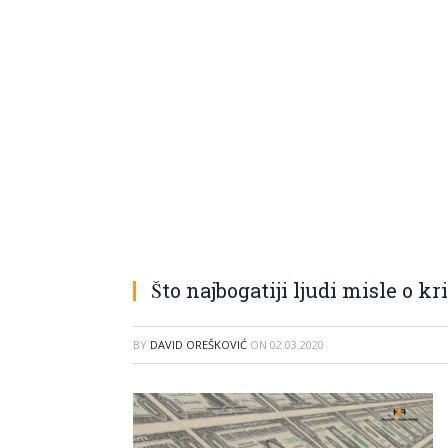
Što najbogatiji ljudi misle o kr
BY
DAVID OREŠKOVIĆ
ON
02.03.2020