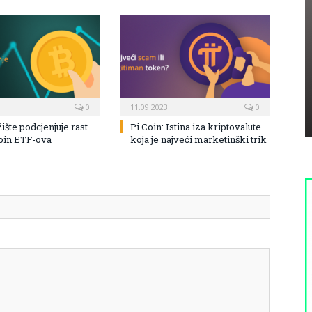
0
11.09.2023
0
žište podcjenjuje rast
Pi Coin: Istina iza kriptovalute
coin ETF-ova
koja je najveći marketinški trik