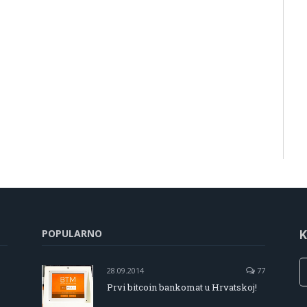
POPULARNO
K
28.09.2014
77
Prvi bitcoin bankomat u Hrvatskoj!