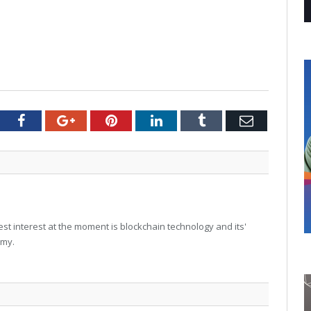
tter
Facebook
Google+
Pinterest
LinkedIn
Tumblr
Email
t interest at the moment is blockchain technology and its'
omy.