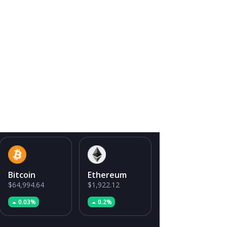
Bitcoin
Ethereum
$64,994.64
$1,922.12
0.03%
0.2%