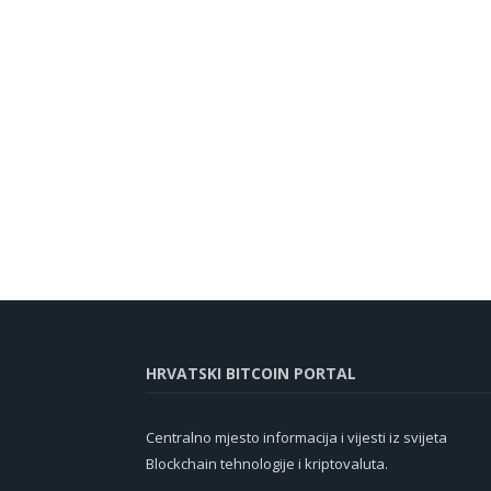
HRVATSKI BITCOIN PORTAL
Centralno mjesto informacija i vijesti iz svijeta
Blockchain tehnologije i kriptovaluta.