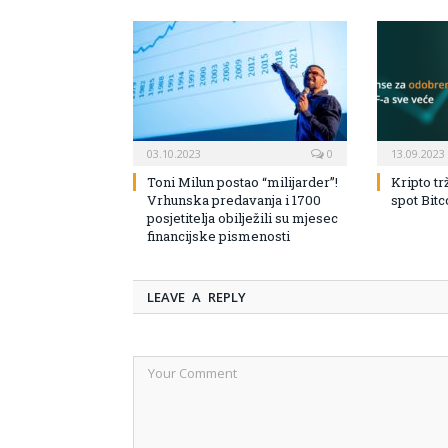
03.10.2023
0
13.09.2023
Toni Milun postao “milijarder”!
Kripto tr
Vrhunska predavanja i 1700
spot Bit
posjetitelja obilježili su mjesec
financijske pismenosti
LEAVE A REPLY