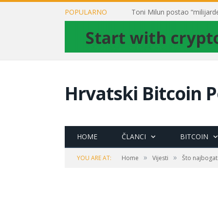
POPULARNO
Hrvatski Bitcoin P
HOME
ČLANCI
BITCOIN
»
»
YOU ARE AT:
Home
Vijesti
Što najbogati