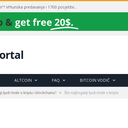
Toni Milun postao “milijarder”! Vrhunska predavanja i 1700 posjetitelja obilježili su mjesec financijske pismenosti
ortal
ALTCOIN
FAQ
BITCOIN VODIČ
»
ji ljudi misle o kriptu i blockchainu?
Što najbogatiji ljudi misle o kriptu