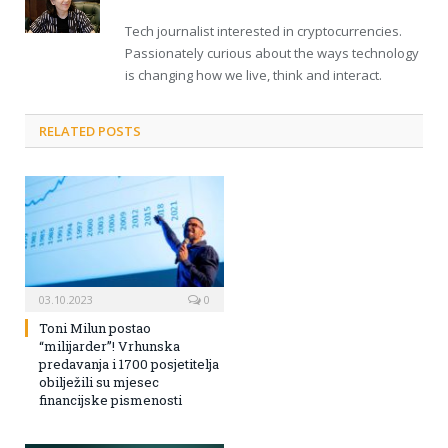
Tech journalist interested in cryptocurrencies.
Passionately curious about the ways technology
is changing how we live, think and interact.
RELATED POSTS
03.10.2023
0
Toni Milun postao
“milijarder”! Vrhunska
predavanja i 1700 posjetitelja
obilježili su mjesec
financijske pismenosti