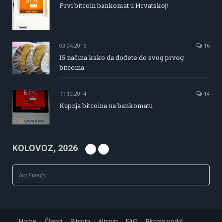
Prvi bitcoin bankomat u Hrvatskoj!
03.04.2016
16
15 načina kako da dođete do svog prvog
bitcoina
11.10.2014
14
Kupnja bitcoina na bankomatu
KOLOVOZ, 2026
No Events
Home
Članci
Bitcoin
Altcoin
FAQ
Bitcoin vodič