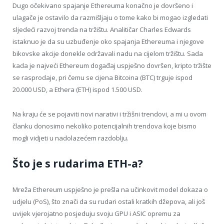
Dugo očekivano spajanje Ethereuma konačno je dovršeno i
ulagače je ostavilo da razmišljaju o tome kako bi mogao izgledati
sljedeći razvoj trenda na tržištu. Analitičar Charles Edwards
istaknuo je da su uzbuđenje oko spajanja Ethereuma i njegove
bikovske akcije donekle održavali nadu na cijelom tržištu. Sada
kada je najveći Ethereum događaj uspješno dovršen, kripto tržište
se rasprodaje, pri čemu se cijena Bitcoina (BTC) trguje ispod
20.000 USD, a Ethera (ETH) ispod 1.500 USD.
Na kraju će se pojaviti novi narativi i tržišni trendovi, a mi u ovom
članku donosimo nekoliko potencijalnih trendova koje bismo
mogli vidjeti u nadolazećem razdoblju.
Što je s rudarima ETH-a?
Mreža Ethereum uspješno je prešla na učinkovit model dokaza o
udjelu (PoS), što znači da su rudari ostali kratkih džepova, ali još
uvijek vjerojatno posjeduju svoju GPU i ASIC opremu za