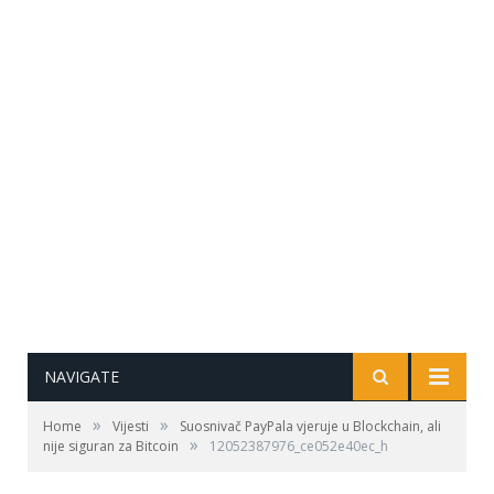
NAVIGATE
»
»
Home
Vijesti
Suosnivač PayPala vjeruje u Blockchain, ali
»
nije siguran za Bitcoin
12052387976_ce052e40ec_h