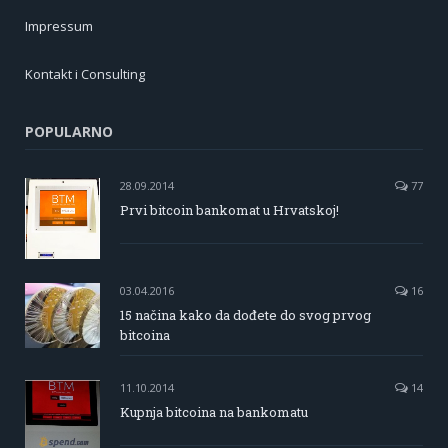
Impressum
Kontakt i Consulting
POPULARNO
28.09.2014
77
Prvi bitcoin bankomat u Hrvatskoj!
03.04.2016
16
15 načina kako da dođete do svog prvog
bitcoina
11.10.2014
14
Kupnja bitcoina na bankomatu