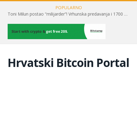
POPULARNO
Toni Milun postao “milijarder”! Vrhunska predavanja i 1700 posjetitelja obilježili su mjesec financijske pismenosti
Hrvatski Bitcoin Portal