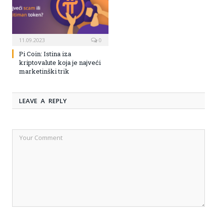
11.09.2023
0
Pi Coin: Istina iza
kriptovalute koja je najveći
marketinški trik
LEAVE A REPLY