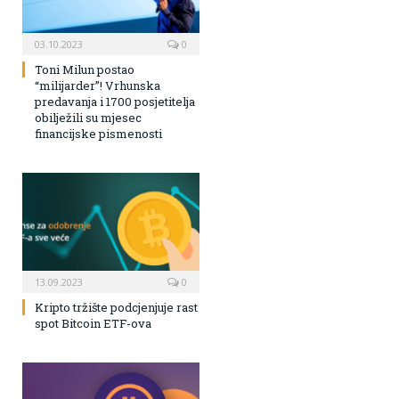
03.10.2023
0
Toni Milun postao
“milijarder”! Vrhunska
predavanja i 1700 posjetitelja
obilježili su mjesec
financijske pismenosti
13.09.2023
0
Kripto tržište podcjenjuje rast
spot Bitcoin ETF-ova