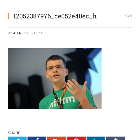
12052387976_ce052e40ec_h
0
BY
ALEN
ON
05.12.2017
SHARE.