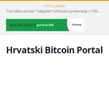
POPULARNO
Toni Milun postao “milijarder”! Vrhunska predavanja i 1700 posjetitelja obilježili su mjesec financijske pismenosti
Hrvatski Bitcoin Portal