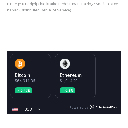
BTC-e je u nedjelju bio kratko nedostupan. Razlog? Snažan DDoS
napad (Distributed Denial of Service)…
Bitcoin
Ethereum
$64,911.86
$1,914.29
0.47%
0.2%
Powered by