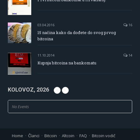
03.04.2016
16
15 načina kako da dođete do svog prvog
bitcoina
11.10.2014
14
Kupnja bitcoina na bankomatu
KOLOVOZ, 2026
No Events
Home
Članci
Bitcoin
Altcoin
FAQ
Bitcoin vodič