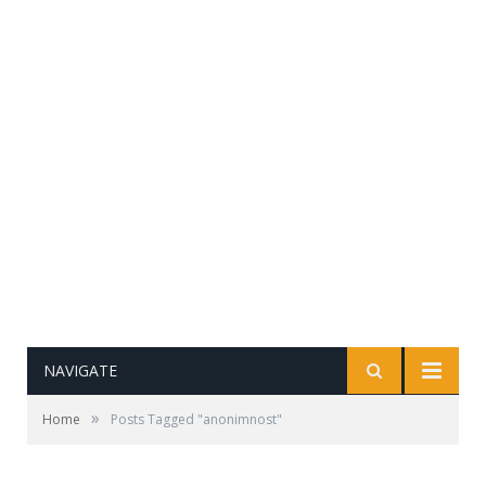
NAVIGATE
»
Home
Posts Tagged "anonimnost"