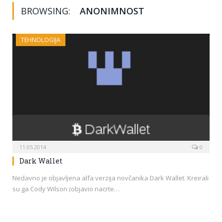
BROWSING:
ANONIMNOST
TEHNOLOGIJA
11.05.2014
0
Dark Wallet
Nedavno je objavljena alfa verzija novčanika Dark Wallet. Kreirali
su ga Cody Wilson (objavio nacrte…