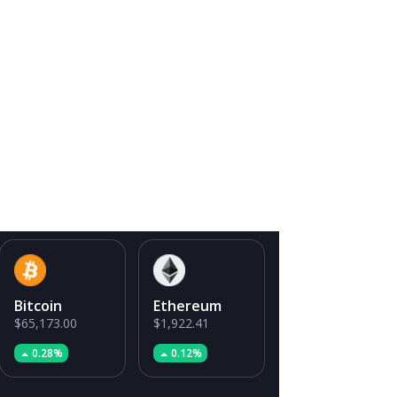
Bitcoin
Ethereum
$65,173.00
$1,922.41
0.28%
0.12%