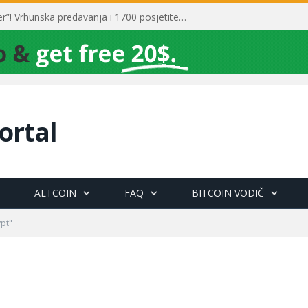
Toni Milun postao “milijarder”! Vrhunska predavanja i 1700 posjetitelja obilježili su mjesec financijske pismenosti
ortal
ALTCOIN
FAQ
BITCOIN VODIČ
ypt"