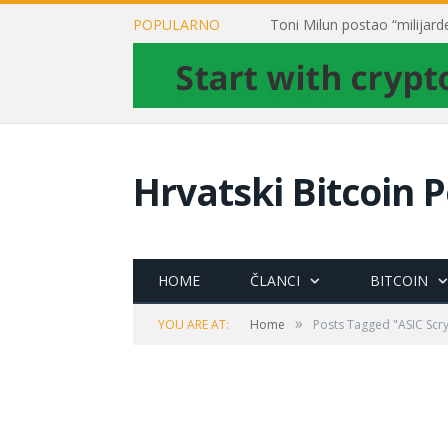
POPULARNO
Hrvatski Bitcoin P
HOME
ČLANCI
BITCOIN
»
YOU ARE AT:
Home
Posts Tagged "ASIC Scr