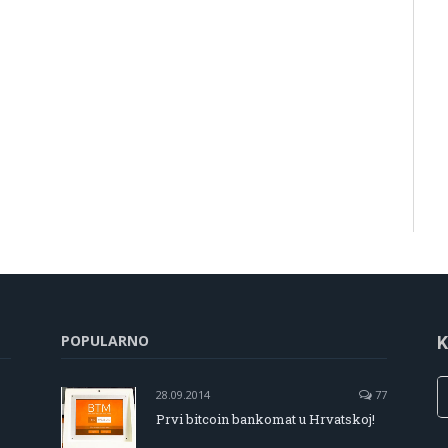
POPULARNO
K
28.09.2014
77
Prvi bitcoin bankomat u Hrvatskoj!