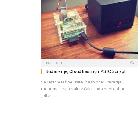
18.03.2014
1
Rudarenje, Cloudhasing i ASIC Scrypt
Sa rastom težine i rate „hashinga“ (iteracija),
rudarenje kriptovaluta čak i sada nudi dobar
„plijen“…