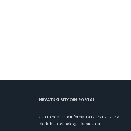
HRVATSKI BITCOIN PORTAL
Centralno mjesto informacija i vijesti iz svijeta
Blockchain tehnologije i kriptovaluta.