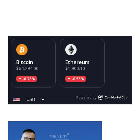
Bitcoin
Ethereum
$64,294.00
$1,900.10
-0.76%
-0.55%
Powered by