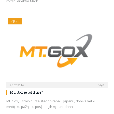
izvršni direktor Mark…
VIJESTI
25.02.2014
0
Mt. Gox je „offline“
Mt. Gox, Bitcoin burza stacionirana u Japanu, dobiva veliku
medijsku pažnju u posljednjih mjesec dana…