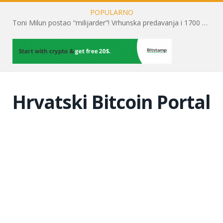
POPULARNO
Toni Milun postao “milijarder”! Vrhunska predavanja i 1700 posjetitelja obilježili su mjesec financijske pismenosti
Hrvatski Bitcoin Portal