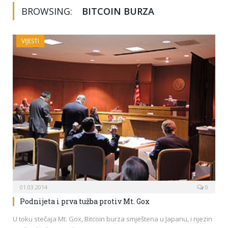
BROWSING:
BITCOIN BURZA
VIJESTI
01.03.2014
0
Podnijeta i prva tužba protiv Mt. Gox
U toku stečaja Mt. Gox, Bitcoin burza smještena u Japanu, i njezin