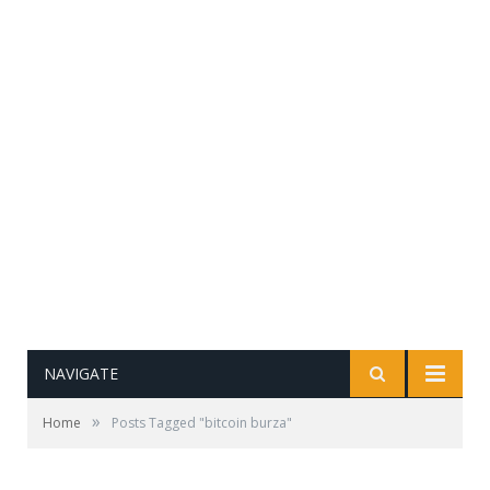
NAVIGATE
»
Home
Posts Tagged "bitcoin burza"