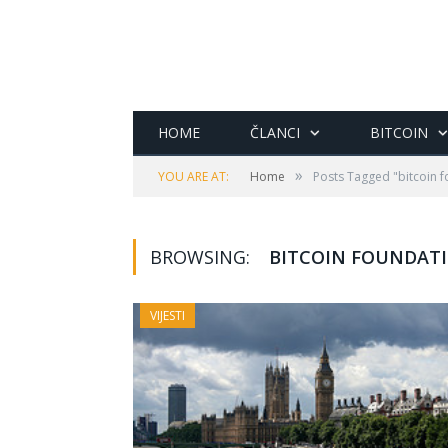
HOME
ČLANCI
BITCOIN
»
YOU ARE AT:
Home
Posts Tagged "bitcoin 
BROWSING:
BITCOIN FOUNDAT
VIJESTI