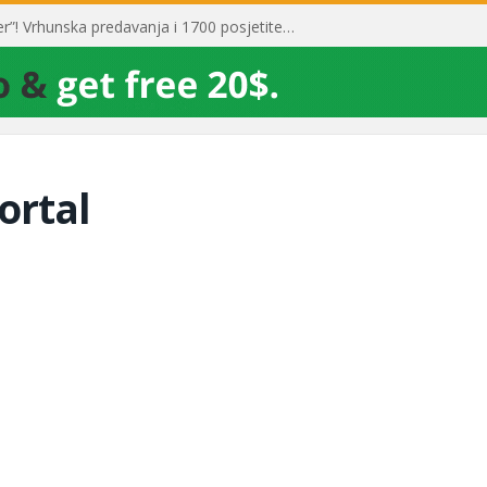
Toni Milun postao “milijarder”! Vrhunska predavanja i 1700 posjetitelja obilježili su mjesec financijske pismenosti
ortal