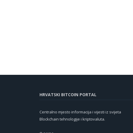
HRVATSKI BITCOIN PORTAL
Centralno mjesto informacija i vijesti iz svijeta
Blockchain tehnologije i kriptovaluta.