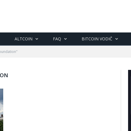
ALTCOIN
FAQ
BITCOIN VODIČ
foundation"
ION