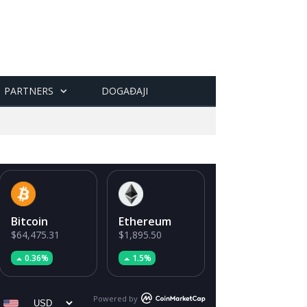
PARTNERS
DOGAĐAJI
Bitcoin
Ethereum
$64,475.31
$1,895.50
0.36%
1.5%
Powered by