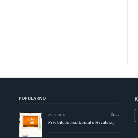
POPULARNO
K
28.09.2014
77
Prvi bitcoin bankomat u Hrvatskoj!