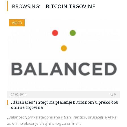
BROWSING:
BITCOIN TRGOVINE
VIJESTI
21.02.2014
0
„Balanaced“ integrira plaćanje bitcoinom u preko 450
online trgovina
„Balanced“, tvrtka stacionirana u San Francisu, pružatelj je API-a
za online plaćanje dizajniranog za online…