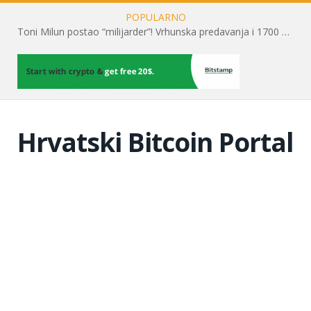
POPULARNO
Toni Milun postao “milijarder”! Vrhunska predavanja i 1700 posjetitelja obilježili su mjesec financijske pismenosti
Hrvatski Bitcoin Portal