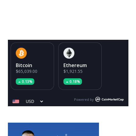
Bitcoin
Ethereum
$65,039.00
$1,921.55
0.13%
0.18%
Powered by