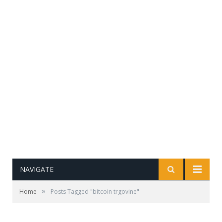
NAVIGATE
»
Home
Posts Tagged "bitcoin trgovine"